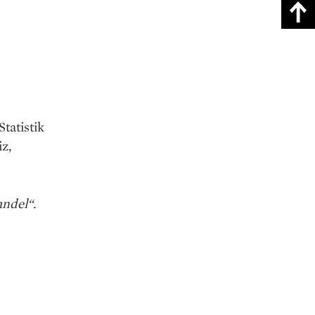
tatistik
z,
ndel“.