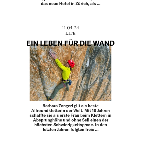
das neue Hotel in Zürich, als …
11.04.24
LIFE
EIN LEBEN FÜR DIE WAND
Barbara Zangerl gilt als beste
Allroundkletterin der Welt. Mit 19 Jahren
schaffte sie als erste Frau beim Klettern in
Absprunghöhe und ohne Seil einen der
höchsten Schwierigkeitsgrade. In den
letzten Jahren folgten freie …