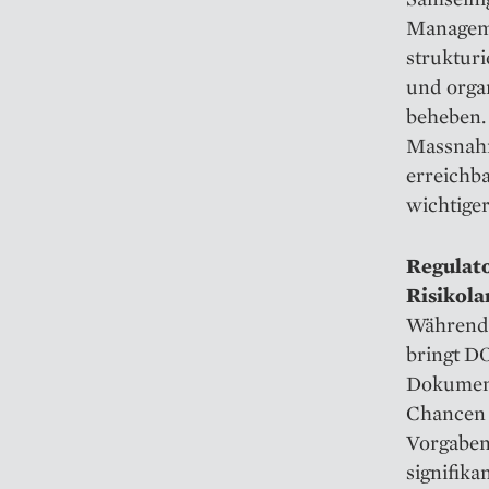
Managem
strukturi
und orga
beheben. 
Massnahm
erreichba
wichtiger
Regulat
Risikola
Während 
bringt D
Dokument
Chancen 
Vorgaben
signifika