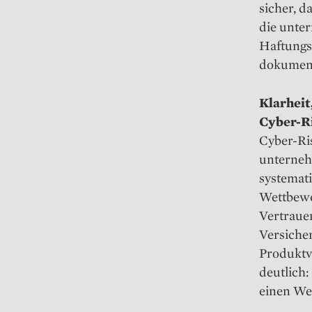
sicher, 
die unte
Haftungs
dokument
Klarheit
Cyber-R
Cyber-Ris
unterneh
systemati
Wettbewer
Vertraue
Versicher
Produktv
deutlich
einen We