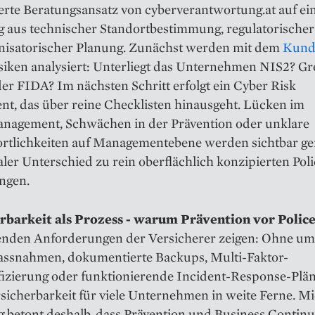
erte Beratungsansatz von cyberverantwortung.at auf ei
 aus technischer Standortbestimmung, regulatorische
nisatorischer Planung. Zunächst werden mit dem
Kund
siken analysiert: Unterliegt das Unternehmen NIS2? Gre
r FIDA? Im nächsten Schritt erfolgt ein Cyber Risk
nt, das über reine Checklisten hinausgeht. Lücken im
anagement, Schwächen in der Prävention oder unklare
rtlichkeiten auf Managementebene werden sichtbar g
aler Unterschied zu rein oberflächlich konzipierten Pol
ngen.
rbarkeit als Prozess - warum Prävention vor Police
genden Anforderungen der Versicherer zeigen: Ohne um
ssnahmen, dokumentierte Backups, Multi-Faktor-
fizierung oder funktionierende Incident-Response-Plän
sicherbarkeit für viele Unternehmen in weite Ferne. M
 betont deshalb, dass Prävention und Business Continu