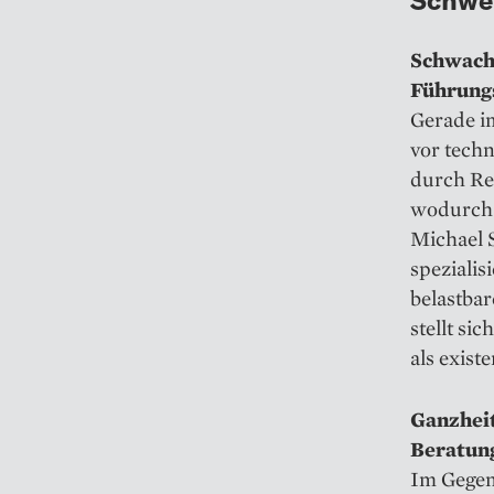
Schwachs
Führung
Gerade im
vor tech
durch Re
wodurch 
Michael 
spezialis
belastba
stellt si
als exist
Ganzheit
Beratun
Im Gegen