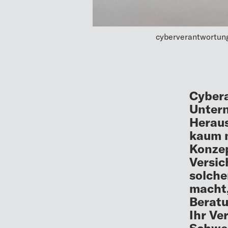
cyberverantwortung
Cybera
Unter
Heraus
kaum n
Konzep
Versic
solche
macht,
Beratu
Ihr V
Schwe