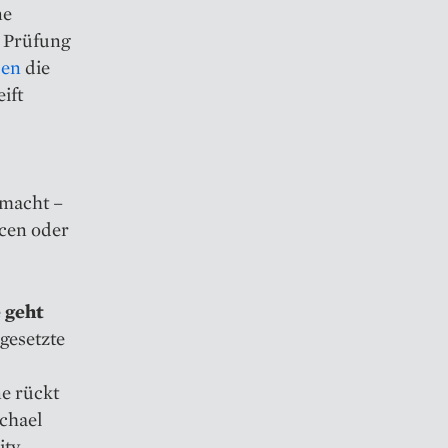
ne
r Prüfung
en
die
ift
emacht –
icen oder
 geht
gesetzte
e rückt
ichael
ity