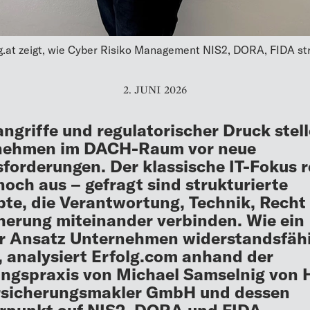
.at zeigt, wie Cyber Risiko Management NIS2, DORA, FIDA str
2. JUNI 2026
ngriffe und regulatorischer Druck stel
nehmen im DACH-Raum vor neue
forderungen. Der klassische IT-Fokus r
och aus – gefragt sind strukturierte
te, die Verantwortung, Technik, Recht
herung miteinander verbinden. Wie ein
r Ansatz Unternehmen widerstandsfäh
 analysiert Erfolg.com anhand der
ngspraxis von Michael Samselnig von 
ersicherungsmakler GmbH und dessen
rpunkt auf NIS2, DORA und FIDA.