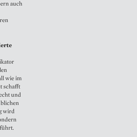
dern auch
uren
ierte
ikator
len
ll wie im
 schafft
Recht und
üblichen
g wird
sondern
führt.