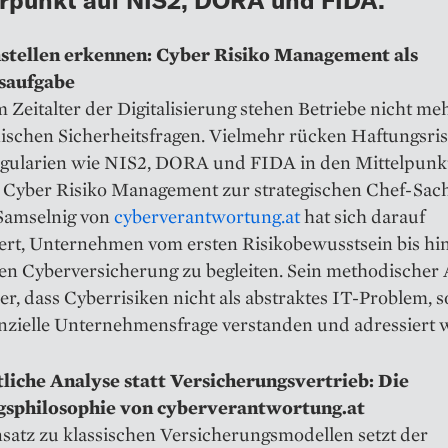
tellen erkennen: Cyber Risiko Management als
saufgabe
 Zeitalter der Digitalisierung stehen Betriebe nicht me
nischen Sicherheitsfragen. Vielmehr rücken Haftungsri
gularien wie NIS2, DORA und FIDA in den Mittelpunk
Cyber Risiko Management zur strategischen Chef-Sach
Samselnig von
cyberverantwortung.at
hat sich darauf
iert, Unternehmen vom ersten Risikobewusstsein bis hi
ren Cyberversicherung zu begleiten. Sein methodischer
cher, dass Cyberrisiken nicht als abstraktes IT-Problem,
enzielle Unternehmensfrage verstanden und adressiert 
liche Analyse statt Versicherungsvertrieb: Die
gsphilosophie von cyberverantwortung.at
satz zu klassischen Versicherungsmodellen setzt der