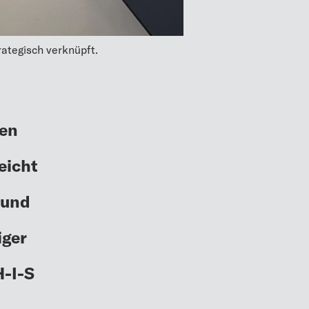
ategisch verknüpft.
len
eicht
 und
iger
H-I-S