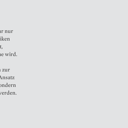
hr nur
siken
t,
e wird.
n zur
 Ansatz
 sondern
werden.