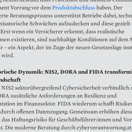
ent Vorrang vor dem
Produktabschluss
haben. Der
erte Beratungsprozess unterstützt Betriebe dabei, tech
nisatorische Schwächen aufzudecken und diese gezielt
Erst wenn ein Versicherer erkennt, dass realistische
en existieren, sind nachhaltige Konditionen auf dem 
r – ein Aspekt, der im Zuge der neuen Gesetzeslage im
 wird.
orische Dynamik: NIS2, DORA und FIDA transformi
ndschaft
NIS2 sektorübergreifend Cybersicherheit verbindlich r
ORA zusätzliche Anforderungen an Resilienz und
ation im Finanzsektor. FIDA wiederum schafft Risike
durch offenen Datenzugang. Gemeinsam erhöhen dies
 das Haftungsrisiko für Geschäftsführer:innen und Vo
nt. Die moderne Beratung durch cyberverantwortung.at s