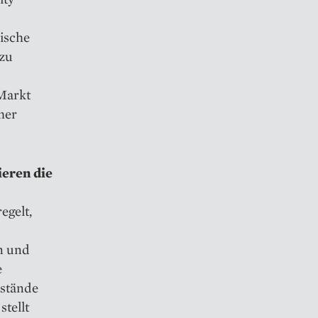
nische
 zu
Markt
mer
eren die
egelt,
n und
e
rstände
tellt