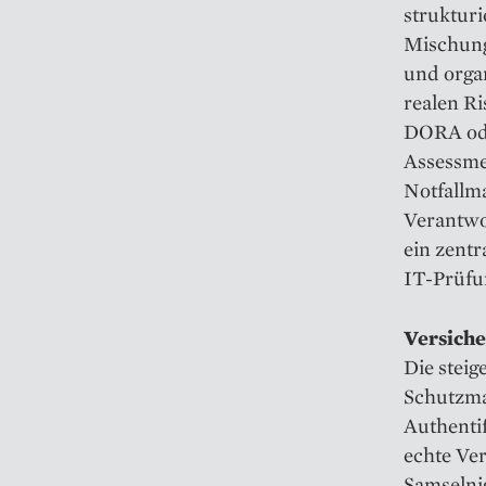
strukturi
Mischung
und orga
realen Ri
DORA ode
Assessme
Notfallm
Verantwo
ein zentr
IT-Prüfu
Versiche
Die stei
Schutzma
Authenti
echte Ver
Samselnig