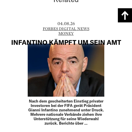
04.08.26
FORBES DIGITAL NEWS
MONEY
INFANTINO KÄMPFT UM SEIN AMT
Nach dem gescheiterten Einstieg privater
Investoren bei der FIFA gerät Präsident
Gianni Infantino zunehmend unter Druck.
Mehrere nationale Verbände ziehen ihre
Unterstützung für seine Wiederwahl
zurück. Berichte über …