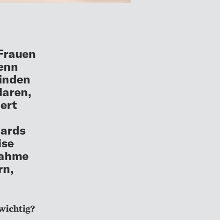
 Frauen
wenn
inden
laren,
iert
h
dards
ise
nahme
rn,
wichtig?