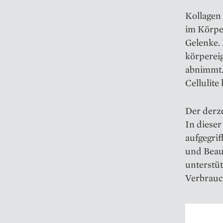
Kollagen
im Körpe
Gelenke. 
körperei
abnimmt.
Cellulite
Der derze
In diese
aufgegri
und Beaut
unterstü
Verbrauc