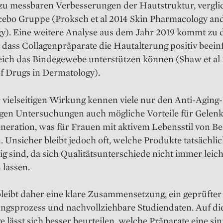
u messbaren Verbesserungen der Hautstruktur, vergli
acebo Gruppe (Proksch et al 2014 Skin Pharmacology an
gy). Eine weitere Analyse aus dem Jahr 2019 kommt zu
 dass Collagenpräparate die Hautalterung positiv beein
eich das Bindegewebe unterstützen können (Shaw et al
f Drugs in Dermatology).
 vielseitigen Wirkung kennen viele nur den Anti-Aging-
igen Untersuchungen auch mögliche Vorteile für Gelen
neration, was für Frauen mit aktivem Lebensstil von B
. Unsicher bleibt jedoch oft, welche Produkte tatsächli
ig sind, da sich Qualitätsunterschiede nicht immer leich
 lassen.
leibt daher eine klare Zusammensetzung, ein geprüfter
ungsprozess und nachvollziehbare Studiendaten. Auf di
 lässt sich besser beurteilen, welche Präparate eine sin