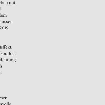
chen mit
d
 dem
flussen
 2019
Effekt.
kkomfort
edeutung
ch
t
eser
nvolle