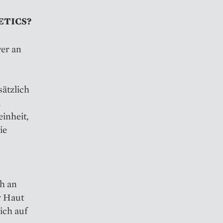
HETICS?
er an
sätzlich
d
inheit,
ie
h an
r Haut
ich auf