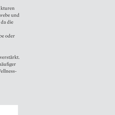
ukturen
ewebe und
 da die
be oder
verstärkt.
häufiger
ellness-