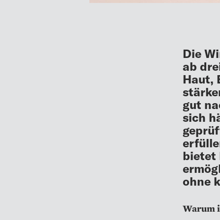
Die Wi
ab dre
Haut, 
stärke
gut na
sich h
geprüf
erfüll
bietet
ermögl
ohne k
Warum is