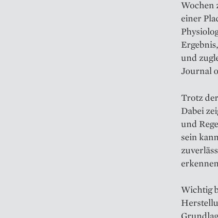
Wochen z
einer Pl
Physiolo
Ergebnis,
und zugl
Journal o
Trotz der
Dabei ze
und Rege
sein kann
zuverläss
erkennen
Wichtig b
Herstell
Grundlage