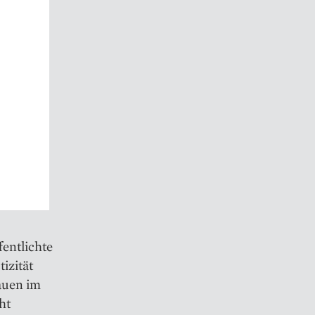
fentlichte
izität
auen im
ht