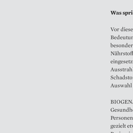
Was spr
Vor dies
Bedeutun
besonder
Nährstoff
eingesetz
Ausstrah
Schadstof
Auswahl 
BIOGENA 
Gesundhe
Personen,
gezielt e