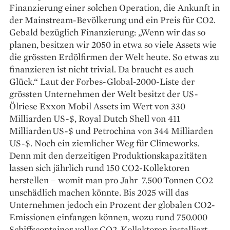
Finanzierung einer solchen Operation, die Ankunft in
der Mainstream-Bevölkerung und ein Preis für CO2.
Gebald bezüglich Finanzierung: „Wenn wir das so
planen, ­besitzen wir 2050 in etwa so viele Assets wie
die grössten Erdölfirmen der Welt heute. So etwas zu
finanzieren ist nicht trivial. Da braucht es auch
Glück.“ Laut der Forbes-Global-2000-Liste der
grössten Unternehmen der Welt besitzt der US-
Ölriese Exxon Mobil Assets im Wert von 330
Milliarden US-$, ­Royal Dutch Shell von 411
Milliarden US-$ und Petrochina von 344 Milliarden
US-$. Noch ein ziemlicher Weg für Climeworks.
Denn mit den derzeitigen Produktionskapazitäten
lassen sich jährlich rund 150 CO2-­Kollektoren
herstellen – womit man pro Jahr 7.500 Tonnen CO2
unschädlich machen könnte. Bis 2025 will das
Unternehmen jedoch ein Prozent der globalen CO2-
Emissionen einfangen können, wozu rund 750.000
Schiffscontainer voller CO2-Kollektoren in­stalliert