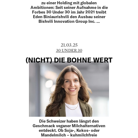
zu einer Holding mit globalen
Ambitionen: Seit seiner Aufnahme in die
Forbes 30 Under 30 im Jahr 2021 treibt
Eden Biniaurishvili den Ausbau seiner
Bishvili Innovation Group Inc. …
21.03.25
30 UNDER 30
(NICHT) DIE BOHNE WERT
Die Schweizer haben längst den
Geschmack veganer Milchalternativen
entdeckt. Ob Soja-, Kokos- oder
Mandelmilch – kuhmilchfreie