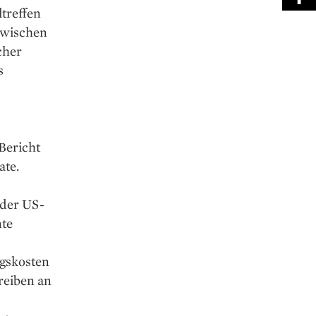
treffen
 zwischen
cher
s
Bericht
ate.
nder US-
nte
ngskosten
reiben an