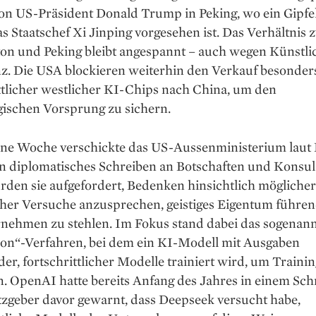
on US-Präsident Donald Trump in Peking, wo ein Gipfel
s Staatschef Xi Jinping vorgesehen ist. Das Verhältnis
on und Peking bleibt angespannt – auch wegen Künstli
nz. Die USA blockieren weiterhin den Verkauf besonder
ttlicher westlicher KI-Chips nach China, um den
gischen Vorsprung zu sichern.
ne Woche verschickte das US-Aussenministerium laut 
n diplomatisches Schreiben an Botschaften und Konsul
rden sie aufgefordert, Bedenken hinsichtlich möglicher
cher Versuche anzusprechen, geistiges Eigentum führe
nehmen zu stehlen. Im Fokus stand dabei das sogenan
tion“-Verfahren, bei dem ein KI-Modell mit Ausgaben
er, fortschrittlicher Modelle trainiert wird, um Traini
. OpenAI hatte bereits Anfang des Jahres in einem Sch
zgeber davor gewarnt, dass Deepseek versucht habe,