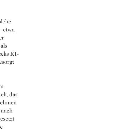
olche
– etwa
er
als
eeks KI-
esorgt
om
elt, das
rnehmen
g nach
esetzt
he