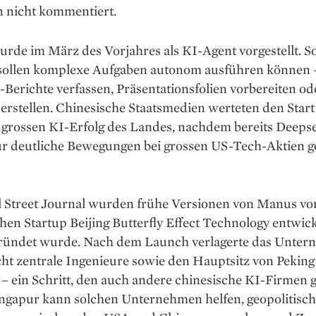
 nicht kommentiert.
rde im März des Vorjahres als KI-Agent vorgestellt. S
sollen komplexe Aufgaben autonom ausführen können 
Berichte verfassen, Präsentationsfolien vorbereiten od
erstellen. Chinesische Staatsmedien werteten den Start 
 grossen KI-Erfolg des Landes, nachdem bereits Deeps
ür deutliche Bewegungen bei grossen US-Tech-Aktien g
l Street Journal wurden frühe Versionen von Manus v
hen Startup Beijing Butterfly Effect Technology entwick
ründet wurde. Nach dem Launch verlagerte das Unte
cht zentrale Ingenieure sowie den Hauptsitz von Pekin
– ein Schritt, den auch andere chinesische KI-Firmen g
ingapur kann solchen Unternehmen helfen, geopolitisc