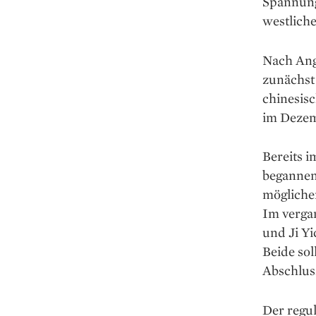
Spannung
westlich
Nach Ang
zunächst
chinesisc
im Dezem
Bereits 
begannen
mögliche
Im verga
und Ji Y
Beide sol
Abschluss
Der regul