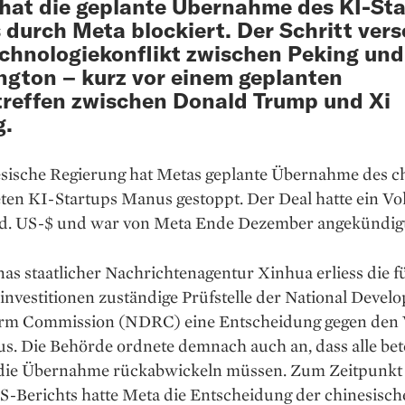
hat die geplante Übernahme des KI-St
durch Meta blockiert. Der Schritt vers
chnologiekonflikt zwischen Peking und
gton – kurz vor einem geplanten
treffen zwischen Donald Trump und Xi
g.
esische Regierung hat Metas geplante Übernahme des c
ten KI-Startups Manus gestoppt. Der Deal hatte ein V
d. US-$ und war von Meta Ende Dezember angekündig
as staatlicher Nachrichtenagentur Xinhua erliess die f
nvestitionen zuständige Prüfstelle der National Devel
rm Commission (NDRC) eine Entscheidung gegen den 
. Die Behörde ordnete demnach auch an, dass alle bete
 die Übernahme rückabwickeln müssen. Zum Zeitpunkt
S-Berichts hatte Meta die Entscheidung der chinesisch