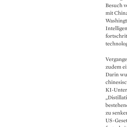
Besuch v
mit China
Washingt
Intellige
fortschri
technolo
Vergange
zudem ei
Darin wu
chinesis
KI-Unter
„Distilla
bestehend
zu senken
US-Geset