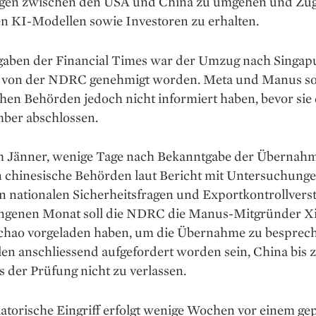
en zwischen den USA und China zu umgehen und Zug
en KI-Modellen sowie Investoren zu erhalten.
aben der Financial Times war der Umzug nach Singap
 von der NDRC genehmigt worden. Meta und Manus sol
hen Behörden jedoch nicht informiert haben, bevor sie
ber abschlossen.
im Jänner, wenige Tage nach Bekanntgabe der Übernahm
 chinesische Behörden laut Bericht mit Untersuchung
n nationalen Sicherheitsfragen und Exportkontrollvers
ngenen Monat soll die NDRC die Manus-Mitgründer X
ichao vorgeladen haben, um die Übernahme zu besprec
len anschliessend aufgefordert worden sein, China bis
 der Prüfung nicht zu verlassen.
atorische Eingriff erfolgt wenige Wochen vor einem ge