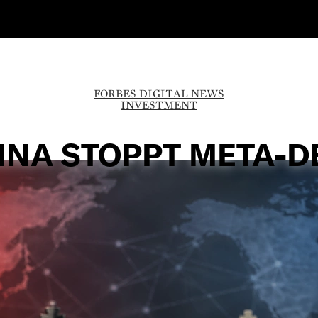
FORBES DIGITAL NEWS
INVESTMENT
INA STOPPT META-D