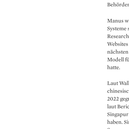
Behörden
Manus wu
Systeme 
Research-
Websites 
nächsten
Modell f
hatte.
Laut Wal
chinesisc
2022 geg
laut Beri
Singapur 
haben. S