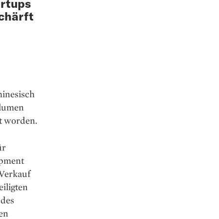
artups
chärft
hinesisch
olumen
t worden.
ür
opment
Verkauf
iligten
 des
en