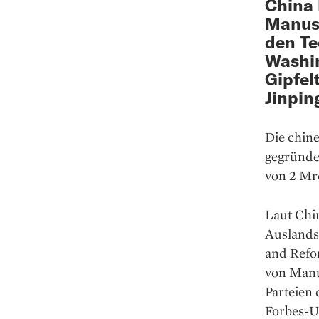
China 
Manus 
den Te
Washin
Gipfel
Jinpin
Die chin
gegründe
von 2 Mr
Laut Chin
Auslandsi
and Refo
von Manus
Parteien
Forbes-U