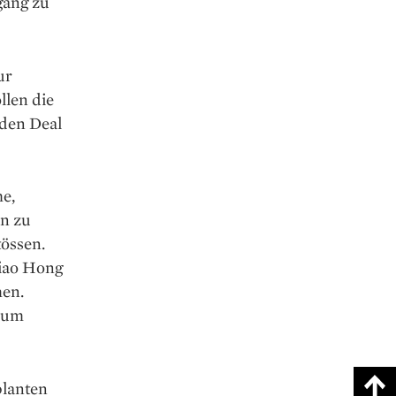
ang zu
ur
len die
 den Deal
e,
en zu
tössen.
iao Hong
hen.
 zum
planten