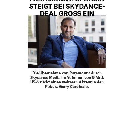
STEIGT BEI SKYDANCE-
DEAL GROSS EIN
Die Übernahme von Paramount durch
Skydance Media im Volumen von 8 Mrd.
US-$ rückt einen weiteren Akteur in den
Fokus: Gerry Cardinale.