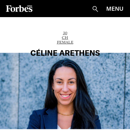
MENU
Suche
30
CH
FEMALE
CÉLINE ARETHENS