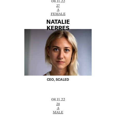
08.11.22
27
A
FEMALE
NATALIE
KERRES
CEO, SCALED
08.11.22
28
A
MALE