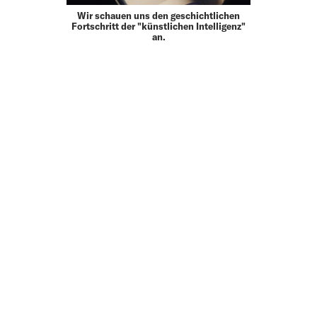
Wir schauen uns den geschichtlichen
Fortschritt der "künstlichen Intelligenz"
an.
MEHR
UP TO DATE
MIT DEM FORBES-NEWSLETTER BEKOMMEN SIE
REGELMÄSSIG DIE SPANNENDSTEN ARTIKEL SOWIE