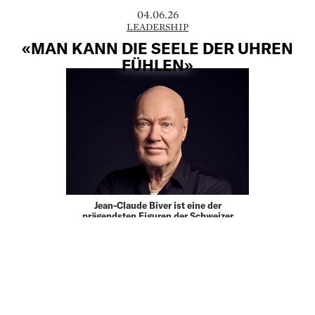
04.06.26
LEADERSHIP
«MAN KANN DIE SEELE DER UHREN
FÜHLEN»
Jean-Claude Biver ist eine der
prägendsten Figuren der Schweizer
Uhrenbranche: Der heute 75-Jährige
verhalf etwa Blancpain, Omega und
Hublot zu neuem Ruhm und hauchte dem
gesamten Sektor neues Leben ein. Nach
50 Jahren …