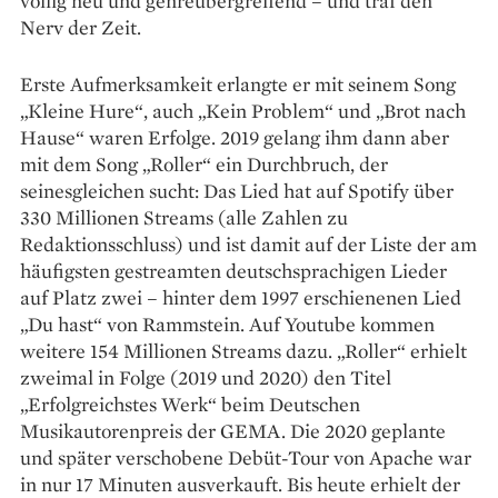
völlig neu und genreübergreifend – und traf den
Nerv der Zeit.
Erste Aufmerksamkeit erlangte er mit seinem Song
„Kleine Hure“, auch „Kein Problem“ und „Brot nach
Hause“ waren Erfolge. 2019 ge­lang ihm dann aber
mit dem Song „Roller“ ein Durchbruch, der
seinesgleichen sucht: Das Lied hat auf Spotify über
330 Millionen Streams (alle Zahlen zu
Redaktionsschluss) und ist damit auf der Liste der am
häufigsten gestreamten deutschsprachigen Lieder
auf Platz zwei – hinter dem 1997 erschienenen Lied
„Du hast“ von Rammstein. Auf Youtube kommen
weitere 154 Millionen Streams dazu. „Roller“ erhielt
zweimal in Folge (2019 und 2020) den Titel
„Erfolgreichstes Werk“ beim Deutschen
Musikautorenpreis der GEMA. Die 2020 geplante
und später verschobene Debüt-Tour von Apache war
in nur 17 Minuten ausverkauft. Bis heute erhielt der