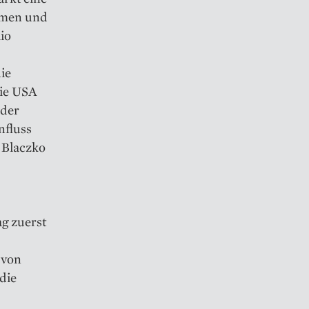
ehmen und
io
die
die USA
nder
nfluss
a Blaczko
ag zuerst
 von
die