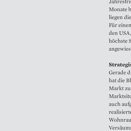
Jahresfri
Monate b
liegen di
Für einen
den USA,
höchste S
angewiese
Strategi
Gerade d
hat die 
Markt zu 
Marktsitu
auch aufg
realisier
Wohnraum
Versäumn