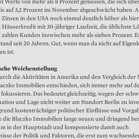
st Werte von mehr als 8 Prozent gemessen, die sich über
is auf 3,2 Prozent im November abgeschwächt haben. A
e Zinsen in den USA noch einmal deutlich höher als hie
 Häuserkredit mit 30-jähriger Laufzeit, die üblichste L
 zahlen Kunden inzwischen mehr als sieben Prozent. Es
tand seit 20 Jahren. Gut, wenn man da nicht auf Eigenk
n ist.
sche Weichenstellung
urch die Aktivitäten in Amerika und den Vergleich der
Blaczko Immobilien entschieden, sich immer mehr auf d
fokussieren. Das bedeutet gleichzeitig, wegen der schw
ation und Lage nicht weiter am Standort Berlin zu inve
rund kostenträchtiger politischer Einflüsse und Vorga
te die Blaczko Immobilien lange neuen und dringend be
 in der Hauptstadt und kompensierte damit auch
isse der Politik und Faktoren, die erst zum wachsende