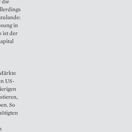
 die
llerdings
rzulande:
ösung in
 ist der
apital
 Märkte
en US-
ierigen
stieren,
ben. So
nötigten
n