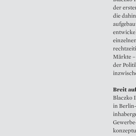
der erst
die dahin
aufgebaut
entwickel
einzelne
rechtzeit
Märkte –
der Polit
inzwische
Breit au
Blaczko I
in Berlin
inhaberg
Gewerbe- 
konzeptu