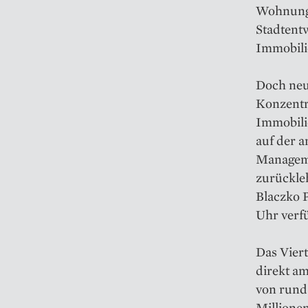
Wohnungs
Stadtent
Immobili
Doch neue
Konzentra
Immobili
auf der a
Manageme
zurückle
Blaczko 
Uhr verf
Das Viert
direkt a
von rund 
Millione