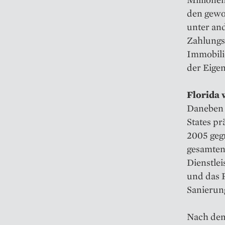
den gewo
unter an
Zahlungs
Immobili
der Eige
Florida 
Daneben 
States p
2005 geg
gesamten
Dienstle
und das 
Sanierun
Nach dem