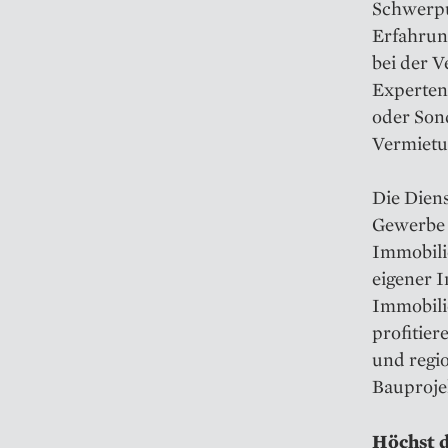
Schwerpu
Erfahrung
bei der V
Experten 
oder Son
Vermietu
Die Diens
Gewerbe 
Immobilie
eigener 
Immobili
profitier
und regi
Bauprojek
Höchst 