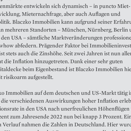
enmärkte entwickeln sich dynamisch – in puncto Miet
wicklung, Mieternachfrage, aber auch Auflagen und
litik. Blaczko Immobilien kann aufgrund seiner Erfah
an mehreren Standorten – München, Nürnberg, Berlin 
in den USA – sämtliche Marktveränderungen professione
whow abfedern. Prägender Faktor bei Immobilieninves
st stets auch die Zinshöhe. Seit zwei Jahren ist nun all
 die Inflation hinzugetreten. Dank einer sehr guten
taldecke beim Eigenbestand ist Blaczko Immobilien hie
 risikoarm aufgestellt.
ko Immobilien auf dem deutschen und US-Markt tätig is
die verschiedenen Auswirkungen hoher Inflation erlebt:
ationsrate in den USA nach unerfreulichen Höhenflügen
ozent zum Jahresende 2022 nun bei knapp 3 Prozent. Ei
n Verlauf nahmen die Zahlen in Deutschland. Hier wur