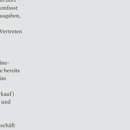
umfasst
usgaben,
Vertreten
ine-
 bereits
 im
rkauf)
n und
eschäft