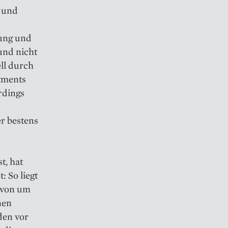
- und
rung und
und nicht
ll durch
tments
erdings
r bestens
t, hat
 So liegt
 von um
nen
den vor