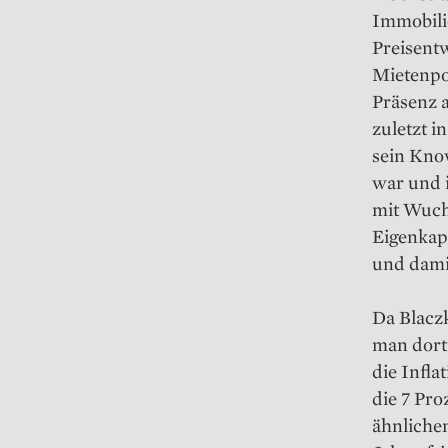
Immobili
Preisent
Mietenpo
Präsenz 
zuletzt 
sein Kno
war und i
mit Wucht
Eigenkapi
und damit
Da Blacz
man dort 
die Infl
die 7 Pr
ähnliche