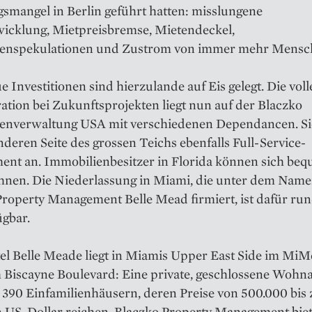
mangel in Berlin geführt hatten: misslungene
wicklung, Mietpreisbremse, Mietendeckel,
enspekulationen und Zustrom von immer mehr Mensc
 Investitionen sind hierzulande auf Eis gelegt. Die voll
tion bei Zukunftsprojekten liegt nun auf der Blaczko
enverwaltung USA mit verschiedenen Dependancen. Sie
nderen Seite des grossen Teichs ebenfalls Full-Service-
nt an. Immobilienbesitzer in Florida können sich be
hnen. Die Niederlassung in Miami, die unter dem Nam
Property Management Belle Mead firmiert, ist dafür ru
ügbar.
el Belle Meade liegt in Miamis Upper East Side im MiMo
m Biscayne Boulevard: Eine private, geschlossene Wohn
390 Einfamilienhäusern, deren Preise von 500.000 bis 
n US-Dollar reichen. Blaczko Property Management biet