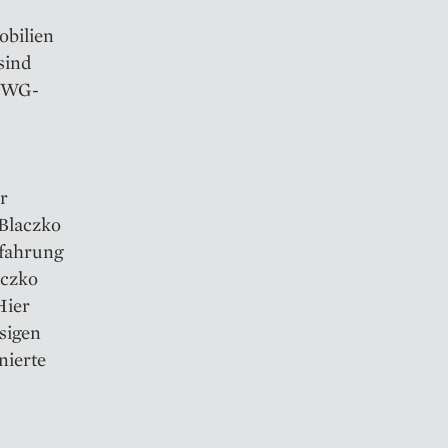
obilien
sind
, WG-
r
 Blaczko
rfahrung
aczko
Hier
sigen
nierte