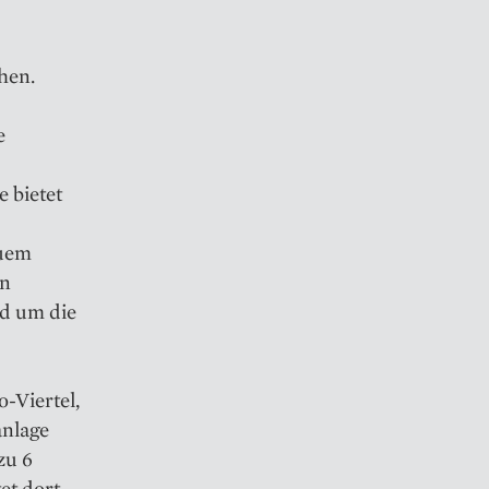
hen.
e
 bietet
quem
en
nd um die
-Viertel,
anlage
zu 6
et dort