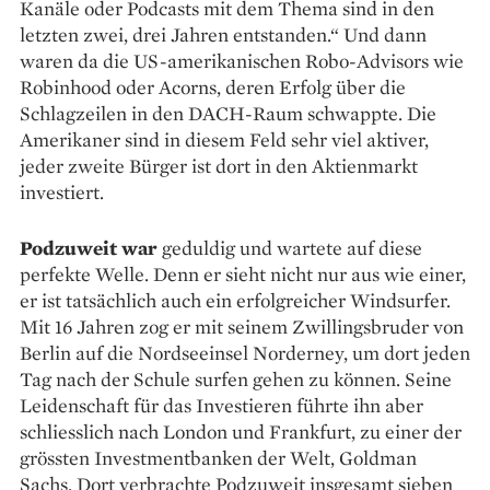
Kanäle oder Podcasts mit dem Thema sind in den
letzten zwei, drei Jahren entstanden.“ Und dann
waren da die US-amerikanischen Robo-Advisors wie
Robinhood oder Acorns, deren Erfolg über die
Schlagzeilen in den DACH-Raum schwappte. Die
Amerikaner sind in diesem Feld sehr viel aktiver,
jeder zweite Bürger ist dort in den Aktienmarkt
investiert.
Podzuweit war
geduldig und wartete auf diese
perfekte Welle. Denn er sieht nicht nur aus wie einer,
er ist tatsächlich auch ein erfolgreicher Windsurfer.
Mit 16 Jahren zog er mit seinem Zwillingsbruder von
Berlin auf die Nordseeinsel Norderney, um dort jeden
Tag nach der Schule surfen gehen zu können. Seine
Leidenschaft für das Investieren führte ihn aber
schliesslich nach London und Frankfurt, zu einer der
grössten Investmentbanken der Welt, Gold­man
Sachs. Dort verbrachte Podzuweit insgesamt sieben