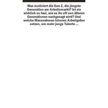
Was motiviert die Gen Z, die jüngste
Generation am Arbeitsmarkt? Ist sie
wirklich so faul, wie es ihr oft von älteren
Generationen nachgesagt wird? Und
welche Massnahmen können Arbeitgeber
setzen, um mehr junge Talente …
MEHR
UP TO DATE