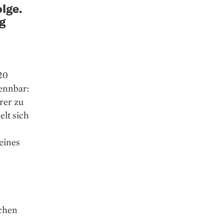
lge.
ig
20
kennbar:
rer zu
elt sich
eines
schen