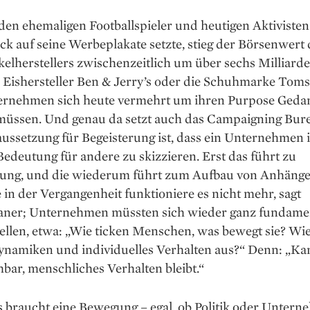
den ehemaligen Footballspieler und heutigen Aktivisten
k auf seine Werbeplakate setzte, stieg der Börsenwert 
kelherstellers zwischenzeitlich um über sechs Milliard
 Eishersteller Ben & Jerry’s oder die Schuhmarke Toms
ernehmen sich heute vermehrt um ihren Purpose Geda
üssen. Und genau da setzt auch das Campaigning Bure
ussetzung für Begeisterung ist, dass ein Unternehmen 
 Bedeutung für andere zu skizzieren. Erst das führt zu
rung, und die wiederum führt zum Aufbau von Anhänge
in der Vergangenheit funktioniere es nicht mehr, sagt
ner; Unternehmen müssten sich wieder ganz fundame
ellen, etwa: „Wie ticken Menschen, was bewegt sie? Wi
Dynamiken und individuelles Verhalten aus?“ Denn: „Ka
bar, menschliches Verhalten bleibt.“
 braucht eine Bewegung – egal, ob Politik oder Untern