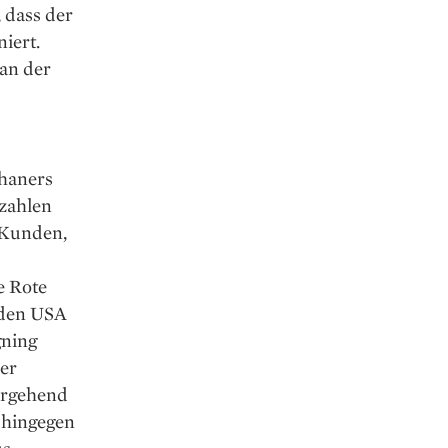
 dass der
iert.
an der
thaners
zahlen
 Kunden,
e Rote
 den USA
gning
er
ergehend
t hingegen
us