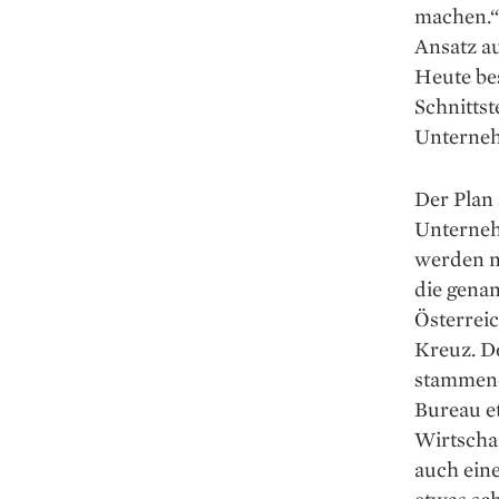
machen.“
Ansatz a
Heute be
Schnitts
Unterne
Der Plan
Unterneh
werden ni
die gena
Österrei
Kreuz. D
stammend
Bureau e
Wirtscha
auch eine
etwas sc