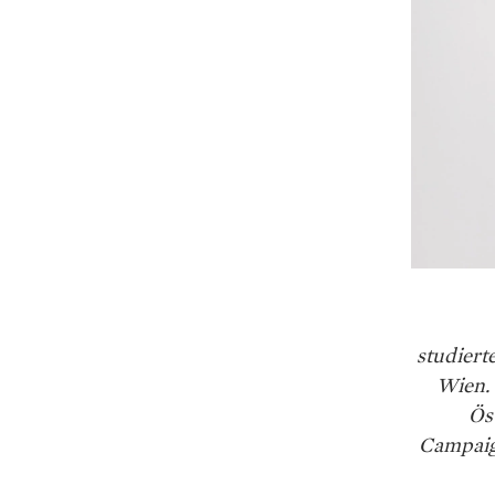
studiert
Wien. 
Öst
Campaign