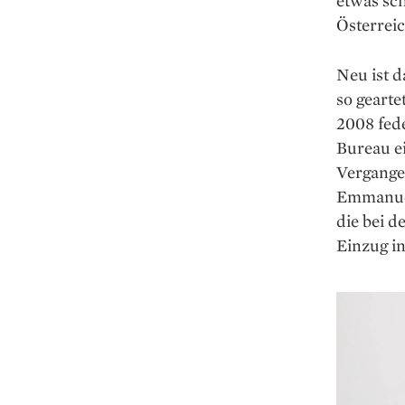
Österrei
Neu ist 
so gearte
2008 fede
Bureau e
Vergange
Emmanuel
die bei d
Einzug i