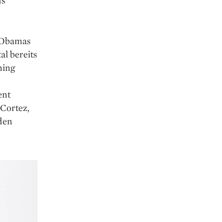
i Obamas
al bereits
ning
ent
Cortez,
 den