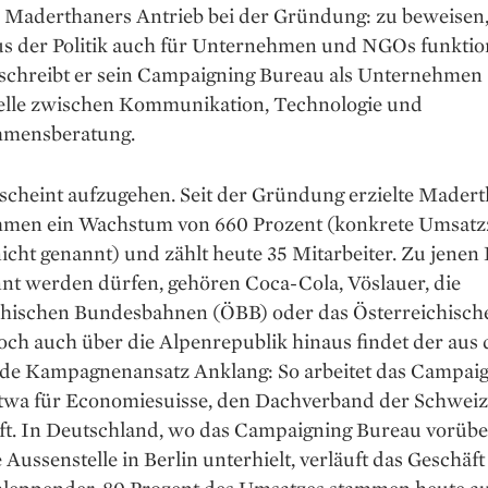
 Maderthaners Antrieb bei der Gründung: zu beweisen,
us der Politik auch für Unternehmen und NGOs funktion
schreibt er sein Campaigning Bureau als Unternehmen 
telle zwischen Kommunikation, Technologie und
hmensberatung.
 scheint aufzugehen. Seit der Gründung erzielte Mader
men ein Wachstum von 660 Prozent (konkrete Umsatz
cht genannt) und zählt heute 35 Mitarbeiter. Zu jenen
nnt werden dürfen, gehören Coca-Cola, Vöslauer, die
chischen Bundesbahnen (ÖBB) oder das Österreichisch
och auch über die Alpenrepublik hinaus findet der aus
e Kampagnenansatz Anklang: So arbeitet das Campai
twa für Economiesuisse, den Dachverband der Schweiz
ft. In Deutschland, wo das Campaigning Bureau vorüb
 Aussenstelle in Berlin unterhielt, verläuft das Geschäf
hleppender. 80 Prozent des Umsatzes stammen heute a