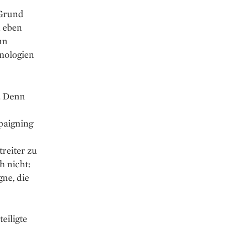
 Grund
n eben
nn
hnologien
. Denn
paigning
reiter zu
 nicht:
ne, die
eiligte