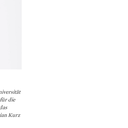
iversität
für die
 das
tian Kurz