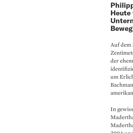
Philip
Heute 
Untern
Bewegu
Auf dem S
Zentimete
der ehem
identifiz
um Erlic
Bachman (
amerikan
In gewis
Madertha
Madertha