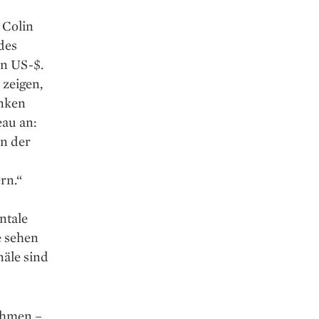
 Colin
des
en US-$.
 zeigen,
nken
au an:
in der
rn.“
ntale
e sehen
näle sind
ehmen –