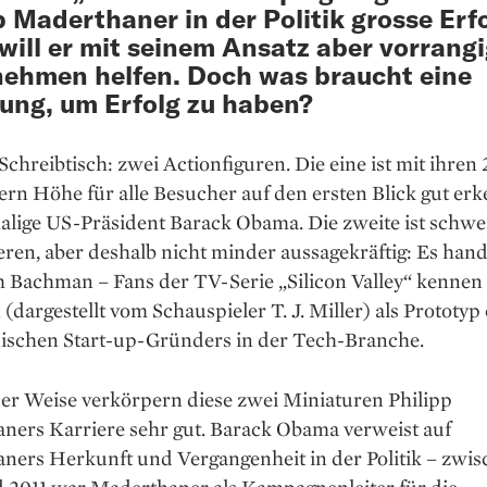
p Maderthaner in der Politik grosse Erfo
will er mit seinem Ansatz aber vorrang
ehmen helfen. Doch was braucht eine
ng, um Erfolg zu haben?
chreibtisch: zwei Actionfiguren. Die eine ist mit ihren 
rn Höhe für alle Besucher auf den ersten Blick gut er
alige US-Präsident Barack Obama. Die zweite ist schwe
ieren, aber deshalb nicht minder aussagekräftig: Es hand
h Bachman – Fans der TV-Serie „Silicon Valley“ kennen
dargestellt vom Schauspieler T. J. Miller) als Prototyp 
ischen Start-up-Gründers in der Tech-Branche.
ser Weise verkörpern diese zwei Miniaturen Philipp
ners Karriere sehr gut. Barack Obama verweist auf
ners Herkunft und Vergangenheit in der Politik – zwi