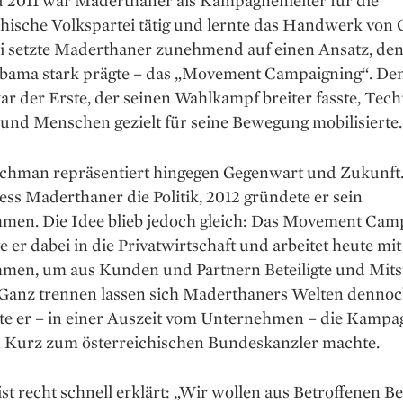
 2011 war Maderthaner als Kampagnenleiter für die
chische Volkspartei tätig und lernte das Handwerk von
ei setzte Maderthaner zunehmend auf einen Ansatz, de
bama stark prägte – das „Movement Campaigning“. De
r der Erste, der seinen Wahlkampf breiter fasste, Tec
 und Menschen gezielt für seine Bewegung mobilisierte.
achman repräsentiert hingegen Gegenwart und Zukunft
iess Mader­thaner die Politik, 2012 gründete er sein
men. Die Idee blieb jedoch gleich: Das Movement Cam
e er dabei in die Privatwirtschaft und arbeitet heute mit
men, um aus Kunden und Partnern Beteiligte und Mitst
Ganz trennen lassen sich Maderthaners Welten dennoch
ete er – in einer Auszeit vom Unternehmen – die Kampag
n Kurz zum österreichischen Bundeskanzler machte.
ist recht schnell erklärt: „Wir wollen aus Betroffenen Bet