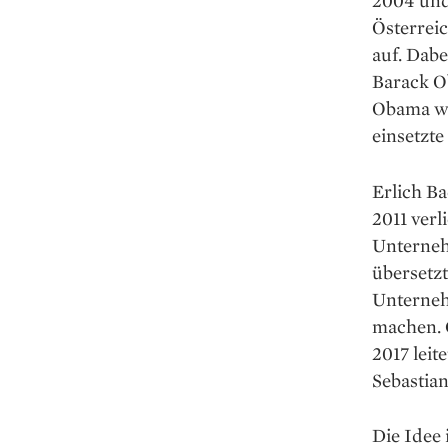
2004 und
Österrei
auf. Dab
Barack O
Obama wa
einsetzte
Erlich B
2011 verl
Unterneh
übersetzt
Unterneh
machen. 
2017 leit
Sebastia
Die Idee 