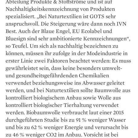
Abteilung Produkte & Stoffströme und ist auf
Nachhaltigkeitskennzeichnung von Produkten
spezialisiert. „Bei Naturtextilien ist GOTS sehr
anspruchsvoll. Die Steigerung wäre dann noch IVN
Best. Auch der Blaue Engel, EU Ecolabel und
Bluesign sind sehr ambitionierte Kennzeichnungen“,
so Teufel. Um sich als nachhaltig bezeichnen zu
können, müssen ihr zufolge in der Modeindustrie in
erster Linie zwei Faktoren beachtet werden: Es muss
gewährleistet sein, dass keine besonders umwelt-
und gesundheitsgefähr­denden Chemikalien
verwendet beziehungsweise ins Abwasser geleitet
werden, und bei Natur­­tex­tilien sollte Baumwolle aus
kon­trolliert biologischem Anbau sowie Wolle aus
kontrolliert biologischer Tierhaltung verwendet
werden. Biobaumwolle verbraucht laut einer 2015
durch­geführten Studie bis zu 91 % weniger Wasser
und bis zu 62 % weniger Energie und verursacht bis
zu 46 % weniger CO2 im Anbau. Vorsicht ist bei