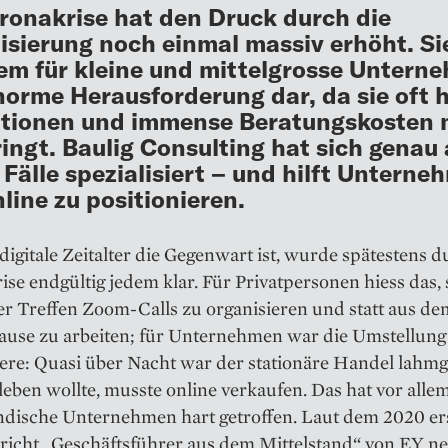
ronakrise hat den Druck durch die
lisierung noch einmal massiv erhöht. Sie
lem für kleine und mittelgrosse Untern
norme Herausforderung dar, da sie oft 
itionen und immense Beratungskosten 
ringt. Baulig Consulting hat sich genau 
 Fälle spezialisiert – und hilft Unterne
nline zu positionieren.
digitale Zeitalter die Ge­gen­wart ist, wurde spätestens d
se endgültig jedem klar. Für Privatpersonen hiess das, s
er Treffen Zoom-Calls zu organisieren und statt aus d
ause zu arbeiten; für Unternehmen war die Umstellung 
sere: Quasi über Nacht war der stationäre Handel lahmg
eben wollte, musste online verkaufen. Das hat vor alle
ndische Unternehmen hart getroffen. Laut dem 2020 er­
richt „Geschäfts­führer aus dem Mittelstand“ von EY n