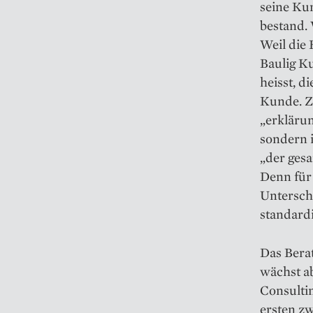
seine Kun
bestand.
Weil die 
Baulig Ku
heisst, d
Kunde. Zw
„erklärun
sondern 
„der ges
Denn für
Unterschi
standar­d
Das Bera
wächst ab
Consultin
ersten zw