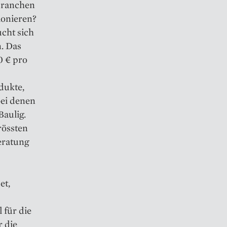
 Branchen
ionieren?
ucht sich
n. Das
0 € pro
dukte,
bei denen
aulig.
rössten
eratung
et,
 für die
r die