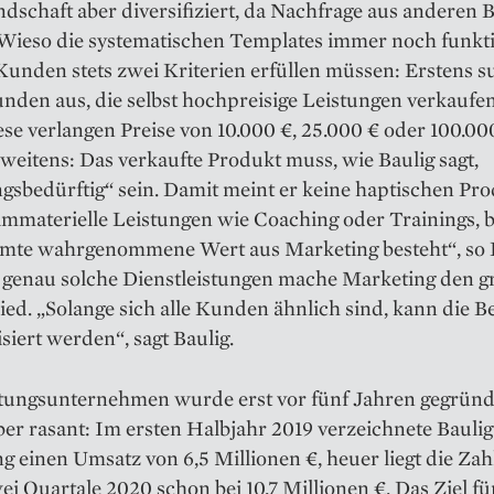
dschaft aber diversifiziert, da Nachfrage aus anderen
 Wieso die systematischen Templates immer noch funkt
Kunden stets zwei Kriterien erfüllen müssen: Erstens s
nden aus, die selbst hochpreisige Leistungen verkaufe
iese verlangen Preise von 10.000 €, 25.000 € oder 100.00
eitens: Das verkaufte Produkt muss, wie Baulig sagt,
gsbedürftig“ sein. Damit meint er keine haptischen Pro
immaterielle Leistungen wie Coaching oder Trainings, 
amte wahrgenommene Wert aus Marketing besteht“, so B
 genau solche Dienstleistungen mache Marketing den g
ed. „Solange sich alle Kunden ähnlich sind, kann die B
isiert werden“, sagt Baulig.
tungsunternehmen wurde erst vor fünf Jahren gegründ
er rasant: Im ersten Halbjahr 2019 verzeichnete Baulig
g einen Umsatz von 6,5 Millionen €, heuer liegt die Zahl
ei Quartale 2020 schon bei 10,7 Millionen €. Das Ziel fü