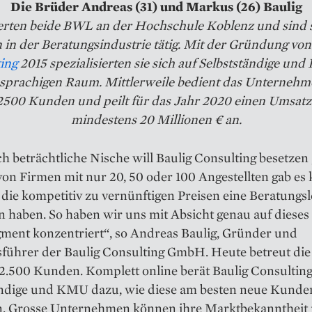
Die Brüder Andreas (31) und Markus (26) Baulig
dierten beide BWL an der Hochschule Koblenz und sind s
 in der Beratungsindustrie tätig. Mit der Gründung vo
ing
2015 spezialisierten sie sich auf Selbstständige un
sprachigen Raum. Mittlerweile bedient das Unterneh
 2500 Kunden und peilt für das Jahr 2020 einen Umsatz
mindestens 20 Millionen € an.
h beträchtliche Nische will Baulig Consulting besetzen 
on Firmen mit nur 20, 50 oder 100 Angestellten gab es 
 die kompetitiv zu vernünftigen Preisen eine Beratungsl
 haben. So haben wir uns mit Absicht genau auf dieses
ment konzentriert“, so Andreas Baulig, Gründer und
sführer der Baulig Consulting GmbH. Heute betreut die
 2.500 Kunden. Komplett online berät Baulig Consultin
ändige und KMU dazu, wie diese am besten neue Kunde
. Grosse Unternehmen können ihre Marktbekanntheit m