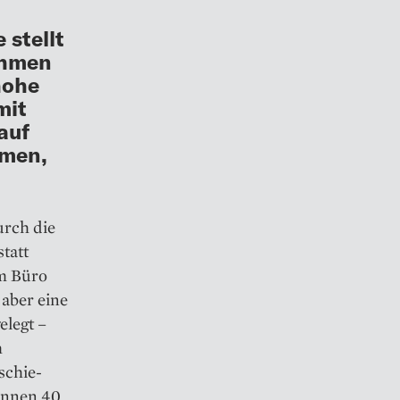
 stellt
ehmen
hohe
mit
auf
hmen,
urch die
tatt
em Büro
aber eine
elegt –
m
schie­
ennen 40