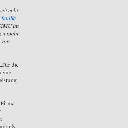
eit acht
n
Baulig
d KMU im
men mehr
 von
„Für die
keine
eistung
 Firma
g
n
ittels