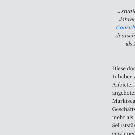
... stu
Jahren
Consult
deutsch
als
Diese doc
Inhaber v
Anbieter,
angeboten
Marktseg
Geschäft
mehr als
Selbstst
gewinnen