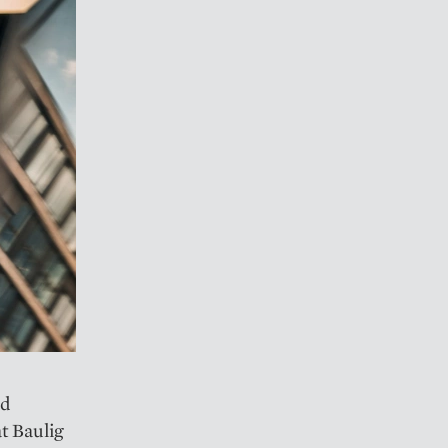
nd
t Baulig