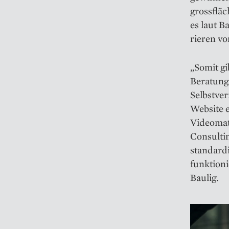
grossfläc
es laut B
rieren v
„Somit gi
Beratungs
Selbstve
Website e
Videomat
Consultin
standardi
funktioni
Baulig.