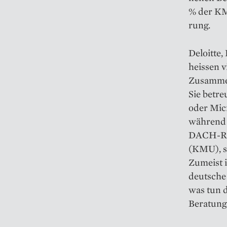
% der KM
rung.
Deloitte
heissen 
Zusammen
Sie betr
oder Mic
während 
DACH-Reg
(KMU), si
Zumeist i
deutsche
was tun d
Beratung