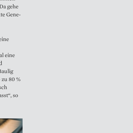
 Da gehe
kte Gene­
eine
l eine
d
Baulig
e zu 80 %
sch
sst“, so