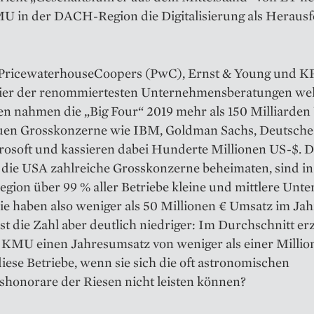
U in der DACH-Region die Digitalisierung als Heraus­f
, Pricewaterhouse­Coopers (PwC), Ernst & Young und 
vier der renommier­testen Unternehmensberatungen wel
 nahmen die „Big Four“ 2019 mehr als 150 Milliarden 
euen Grosskonzerne wie IBM, Goldman Sachs, Deutsch
rosoft und kassieren dabei Hunderte Millionen US-$. 
die USA zahlreiche Grosskonzerne beheimaten, sind in
ion über 99 % aller Betriebe kleine und mittlere Un­
e haben also weniger als 50 Millionen € Umsatz im Jah
st die Zahl aber deutlich niedriger: Im Durchschnitt er
 KMU einen Jahresumsatz von weniger als einer Millio
iese Betriebe, wenn sie sich die oft astronomischen
shonorare der Riesen nicht leisten können?