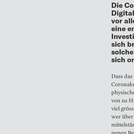
Die Co
Digita
vor al
eine e
Invest
sich b
solche
sich o
Dass das 
Coronakri
physisch
von zu H
viel grös
wer überl
mittelstä
nenen Be