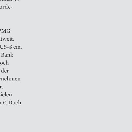
or­de­
KPMG
tweit.
US-$ ein.
e Bank
Doch
 der
ternehmen
r.
zielen
n €. Doch