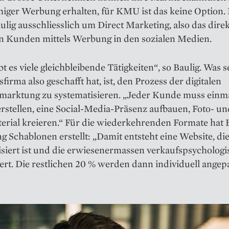
higer Werbung erhalten, für KMU ist das keine Option.
aulig ausschliesslich um Direct Marketing, also das dire
on Kunden mittels Werbung in den sozialen Medien.
bt es viele gleich­bleibende Tätigkeiten“, so Baulig. Was s
firma also geschafft hat, ist, den Prozess der digitalen
rmarktung zu systematisieren. „Jeder Kunde muss einma
rstellen, eine Social-Media-Präsenz aufbauen, Foto- un
erial kreieren.“ Für die wiederkehrenden Formate hat 
g Schablonen erstellt: „Damit entsteht eine Website, di
siert ist und die erwiesenermassen ver­kaufspsychologi
ert. Die restlichen 20 % werden dann indi­viduell angepa