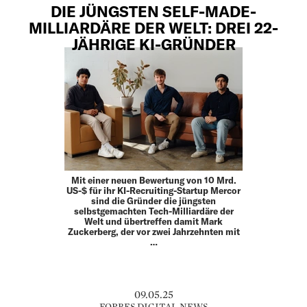
DIE JÜNGSTEN SELF-MADE-
MILLIARDÄRE DER WELT: DREI 22-
JÄHRIGE KI-GRÜNDER
Mit einer neuen Bewertung von 10 Mrd.
US-$ für ihr KI-Recruiting-Startup Mercor
sind die Gründer die jüngsten
selbstgemachten Tech-Milliardäre der
Welt und übertreffen damit Mark
Zuckerberg, der vor zwei Jahrzehnten mit
…
09.05.25
FORBES DIGITAL NEWS