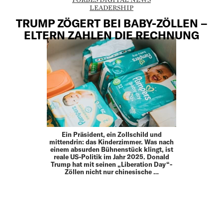
LEADERSHIP
TRUMP ZÖGERT BEI BABY-ZÖLLEN –
ELTERN ZAHLEN DIE RECHNUNG
Ein Präsident, ein Zollschild und
mittendrin: das Kinderzimmer. Was nach
einem absurden Bühnenstück klingt, ist
reale US-Politik im Jahr 2025. Donald
Trump hat mit seinen „Liberation Day“-
Zöllen nicht nur chinesische …