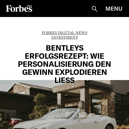
MENU
Suche
FORBES DIGITAL NEWS
INVESTMENT
BENTLEYS
ERFOLGSREZEPT: WIE
PERSONALISIERUNG DEN
GEWINN EXPLODIEREN
LIESS