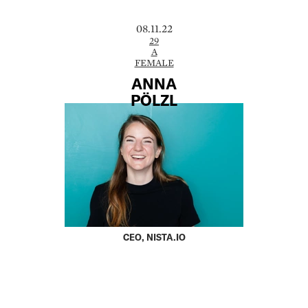
08.11.22
29
A
FEMALE
ANNA
PÖLZL
CEO, NISTA.IO