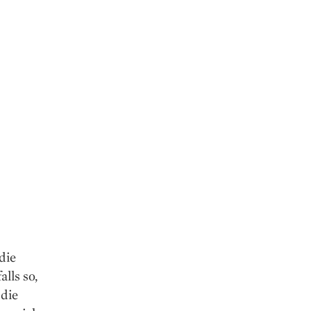
die
lls so,
 die