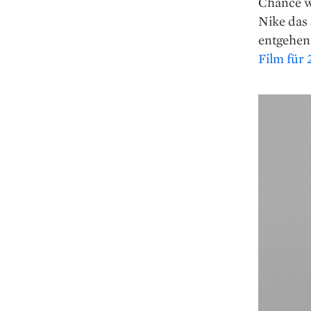
Chance wa
Nike das 
entgehen 
Film für 