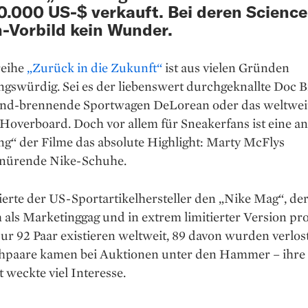
.000 US-$ verkauft. Bei deren Science
n-Vorbild kein Wunder.
reihe
„Zurück in die Zukunft“
ist aus vielen Gründen
ngswürdig. Sei es der liebenswert durchgeknallte Doc 
gend-brennende Sportwagen DeLorean oder das weltwei
Hoverboard. Doch vor allem für Sneakerfans ist eine a
ng“ der Filme das absolute Highlight: Marty McFlys
hnürende Nike-Schuhe.
ierte der US-Sportartikelhersteller den „Nike Mag“, de
h als Marketinggag und in extrem limitierter Version pr
r 92 Paar existieren weltweit, 89 davon wurden verlost
hpaare kamen bei Auktionen unter den Hammer – ihre
t weckte viel Interesse.