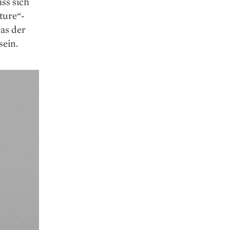
ss sich
ture“-
was der
sein.