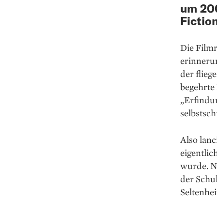
um 200
Fictio
Die Film
erinneru
der flie
begehrte 
„Erfindu
selbstsc
Also lanc
eigentlic
wurde. Nu
der Schu
Seltenhei