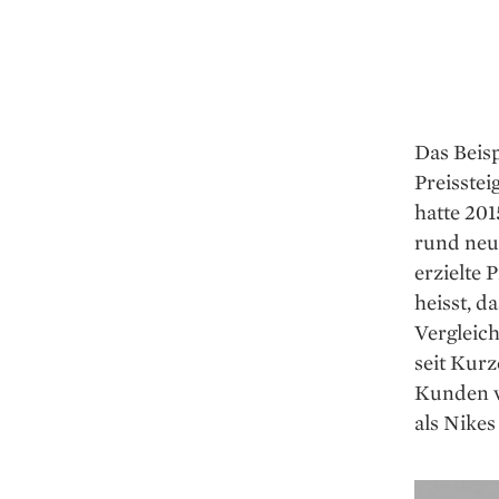
Das Beisp
Preisstei
hatte 201
rund neu
erzielte 
heisst, 
Vergleic
seit Kur
Kunden v
als Nikes