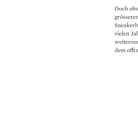
Doch obw
grössere
Sneakerhe
vielen Ja
weiterve
dem offiz