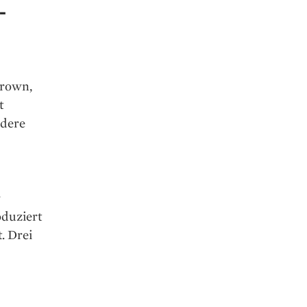
-
Brown,
t
ndere
r
oduziert
. Drei