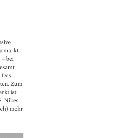
ssive
därmarkt
 – bei
gesamt
. Das
nten. Zum
rkt ist
. Nikes
ich) mehr