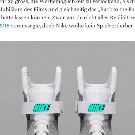
r zu gross, die Werbemöglichkeit zu verlockend, als da
Jubiläum des Films und gleichzeitig das „Back to the Fu
hätte lassen können. Zwar wurde nicht alles Realität, 
2015
voraussagte, doch Nike wollte kein Spielverderber 