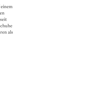
f einem
den
seit
nschuhe
ren als