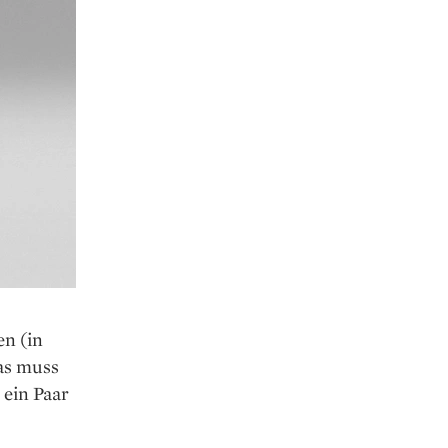
en (in
as muss
 ein Paar