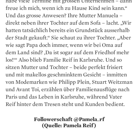
habe viele Termine mit grossen Unternehmen – dann
freue ich mich, wenn ich zu Hause Kind sein kann.“
Und das grosse Anwesen? Ihre Mutter Manuela –
direkt neben ihrer Tochter auf dem Sofa – lacht. „Wir
hatten tatsächlich bereits ein Grundstück ausserhalb
der Stadt gekauft.“ Sie schaut zu ihrer Tochter. „Aber
wie sagt Papa doch immer, wenn wir bei Oma auf
dem Land sind? ‚Da ist sogar auf dem Friedhof mehr
los!‘“ Also blieb Familie Reif in Karlsruhe. Und so
sitzen Mutter und Tochter – beide perfekt frisiert
und mit makellos geschminktem ­Gesicht – inmitten
von Modemarken wie Philipp Plein, Stuart Weitzman
und Avant Toi, erzählen über Fami­lienausflüge nach
Paris und das Leben in Karls­ruhe, während Vater
Reif hinter dem Tresen steht und Kunden bedient.
Followerschaft @Pamela_rf
(Quelle: Pamela Reif)