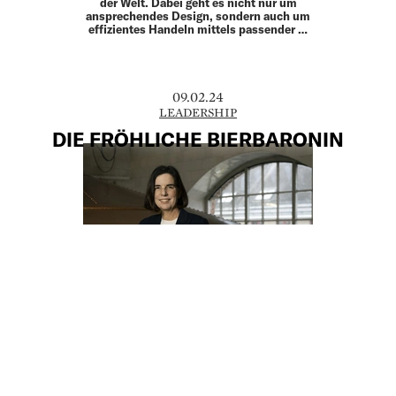
der Welt. Dabei geht es nicht nur um
ansprechendes Design, sondern auch um
effizientes Handeln mittels passender …
09.02.24
LEADERSHIP
DIE FRÖHLICHE BIERBARONIN
Eigentlich wollte sie nur zwei Monate für
Ottakringer arbeiten, doch dann wurden
es 25 Jahre. Heute zählt Christiane
Wenckheim zu den erfolgreichsten
Unternehmerinnen des Landes, sie hat der
Gruppe neuen Glanz verliehen …