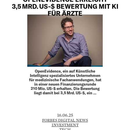
3,5 MRD. US‑$ BEWERTUNG MIT KI
FÜR ÄRZTE
OpenEvidence, ein auf Künstliche
Intelligenz spezialisiertes Unternehmen
für medizinische Fachanwendungen, hat
in einer neuen Finanzierungsrunde
210 Mio. US‑$ erhalten. Die Bewertung
liegt damit bei 3,5 Mrd. US‑$, ein …
16.06.25
FORBES DIGITAL NEWS
INVESTMENT
TECH