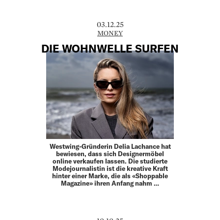
03.12.25
MONEY
DIE WOHNWELLE SURFEN
Westwing-Gründerin Delia Lachance hat
bewiesen, dass sich Designermöbel
online verkaufen lassen. Die studierte
Modejournalistin ist die kreative Kraft
hinter einer Marke, die als «Shoppable
Magazine» ihren Anfang nahm …