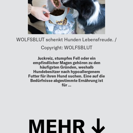
WOLFSBLUT schenkt Hunden Lebensfreude. /
Copyright: WOLFSBLUT
Juckreiz, stumpfes Fell oder ein
empfindlicher Magen gehören zu den
häufigsten Gründen, weshalb
Hundebesitzer nach hypoallergenem
Futter für ihren Hund suchen. Eine auf die
Bedürfnisse abgestimmte Ernährung ist
für …
MEHR