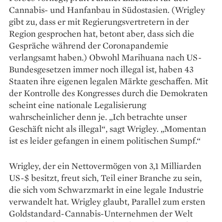
Cannabis- und Hanfanbau in Südostasien. (Wrigley
gibt zu, dass er mit Regierungsvertretern in der
Region gesprochen hat, ­betont aber, dass sich die
Gespräche während der Coronapandemie
verlangsamt haben.) Obwohl ­Marihuana nach US-
Bundesgesetzen immer noch illegal ist, haben 43
Staaten ihre eigenen legalen ­Märkte geschaffen. Mit
der Kontrolle des ­Kongresses durch die Demokraten
scheint eine ­nationale ­Legalisierung
wahrscheinlicher denn je. „Ich betrachte unser
Geschäft nicht als illegal“, sagt Wrigley. „­Momentan
ist es leider gefangen in einem ­politischen Sumpf.“
Wrigley, der ein Nettovermögen von 3,1 Milliarden
US-$ besitzt, freut sich, Teil einer Branche zu sein,
die sich vom Schwarzmarkt in eine ­legale Industrie
verwandelt hat. Wrigley glaubt, Parallel zum ersten
Goldstandard-Cannabis-Unternehmen der Welt