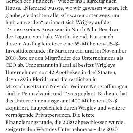
Geruch der Pflanzen – wieder ins Flugzeug nach
Hause. „Niemand wusste, wo wir gewesen waren. Ich
glaube, sie dachten alle, wir waren unterwegs, um
high zu werden“, erinnert sich Wrigley auf der
Terrasse seines Anwesens in North Palm Beach an
der Lagune von Lake Worth sitzend. Kurz nach
diesem Ausflug leitete er eine 65-Millionen-US-$-
Investitionsrunde für Sur­terra ein, und im November
2018 löste er den Mitgründer des Unternehmens als
CEO ab. Umbenannt in Parallel besitzt Wrigleys
Unternehmen nun 42 Apotheken in drei Staaten,
davon 39 in ­Florida und die restlichen in
Massachusetts und Nevada. Weitere Neueröffnungen
sind in Penn­sylvania und Texas geplant. Bis heute hat
das Unternehmen insgesamt 400 Millionen US-$
akquiriert, hauptsächlich durch Wrigley und weitere
vermögende Privatpersonen. Die letzte
Finanzierungs­runde, die 2020 abgeschlossen wurde,
steigerte den Wert des Unternehmens – das 2020