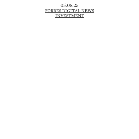
05.08.25
FORBES DIGITAL NEWS
INVESTMENT
„SOUTH PARK“-MACHER ERHALTEN
1,5 MRD. US-$ – PARKER UND STONE
SIND MILLIARDÄRE
Mit einem neuen Produktions- und
Streamingvertrag über 1,5 Mrd. US-$
gehören Trey Parker (55) und Matt Stone
(54), die Erfinder der TV-Serie „South
Park“, zu den bestbezahlten Kreativen der
Unterhaltungsindustrie. Der …