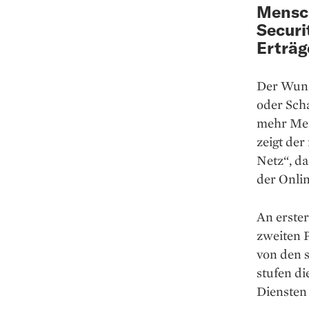
Mensch
Securi
Erträg
Der Wuns
oder Sch
mehr Men
zeigt der
Netz“, da
der Onlin
An erster
zweiten P
von den s
stufen d
Diensten 