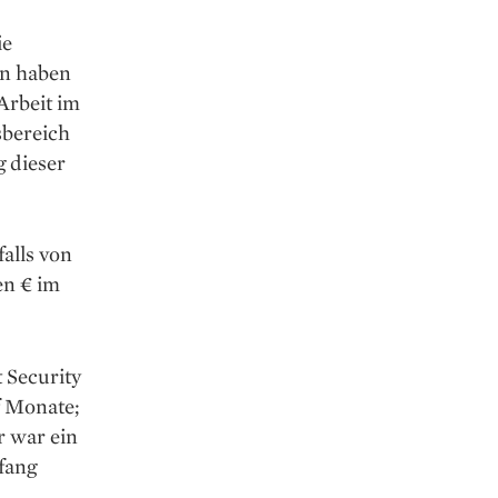
ie
en haben
Arbeit im
sbereich
 dieser
alls von
en € im
t Security
f Monate;
r war ein
fang