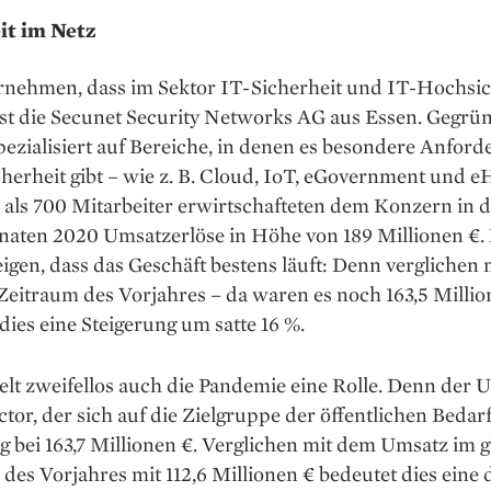
it im Netz
rnehmen, dass im Sektor IT-Sicherheit und IT-Hochsic
, ist die Secunet Security Networks AG aus Essen. Gegrün
pezialisiert auf Bereiche, in denen es besondere Anfor
cherheit gibt – wie z. B. Cloud, IoT, eGovernment und e
als 700 Mitarbeiter erwirtschafteten dem Konzern in d
aten 2020 Umsatzerlöse in Höhe von 189 Millionen €. 
igen, dass das Geschäft bestens läuft: Denn verglichen
Zeitraum des Vorjahres – da waren es noch 163,5 Millio
dies eine Steigerung um satte 16 %.
elt zweifellos auch die Pandemie eine Rolle. Denn der 
ctor, der sich auf die Zielgruppe der öffentlichen Bedar
lag bei 163,7 Millionen €. Verglichen mit dem Umsatz im 
des Vorjahres mit 112,6 Millionen € bedeutet dies eine 