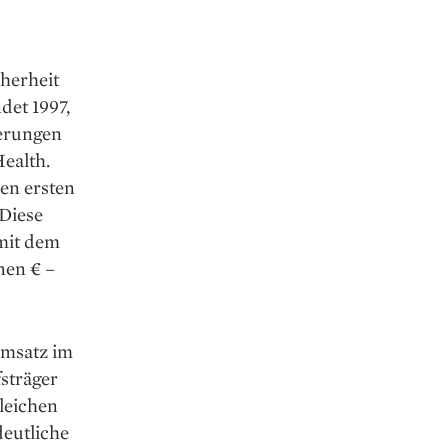
herheit
det 1997,
derungen
Health.
en ersten
Diese
 mit dem
nen € –
Umsatz im
fsträger
gleichen
deutliche