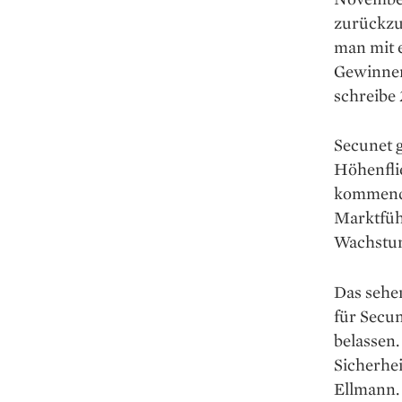
zurückzu
man mit e
Gewinner
schreibe 
Secunet 
Höhenflie
kommende
Marktfüh
Wachstum
Das sehe
für Secun
belassen
Sicherhei
Ellmann. 