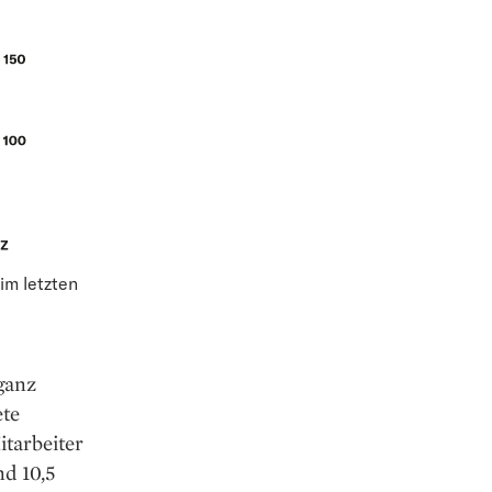
im letzten
ganz
ete
itarbeiter
nd 10,5