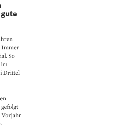
m
 gute
ahren
. Immer
al. So
 im
 Drittel
den
 gefolgt
m Vorjahr
-