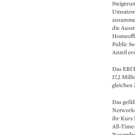
Steigerun
Umsatzwa
zusammen
die Ausst
Homeoffic
Public S
Anteil ers
Das EBIT 
17,2 Mill
gleichen 
Das gefäl
Networks
ihr Kurs 
All-Time
November