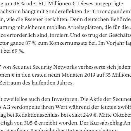
g um 45 % oder 51,1 Millionen €. Dieses ausgeprägte
chstum hängt mit Sondereffekten der Coronapandem
, wie die Essener berichten: Denn deutschen Behörd
attung mit sicheren mobilen Arbeitsplätzen, die für die 
e erforderlich sind, forciert. Und so trug der Geschäft
ector ganze 87 % zum Konzernumsatz bei. Im Vorjahr lag
t bei 69 %.
von Secunet Security Networks verbesserte sich jedenf
ionen € in den ersten neun Monaten 2019 auf 35 Million
Zeitraum des laufenden Jahres.
lt zweifellos auch den Investoren: Die Aktie der Secune
 AG verdoppelte ihren Wert während der letzten zwöl
lag bei Redaktionsschluss bei exakt 249 €. Mitte Oktobe
-High von 305 € erreicht worden. Der Kursabschlag An
 ist auf eine Nachricht der Unternehmensleitung