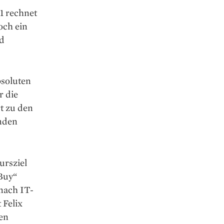
1 rechnet
och ein
nd
bsoluten
r die
t zu den
nden
ursziel
„Buy“
nach IT-
 Felix
ten