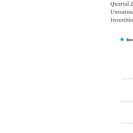
Quartal 
Umsatzsc
Investit