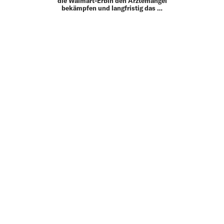
die Walmart-Erbin den Ärztemangel
bekämpfen und langfristig das …
MEHR
UP TO DATE
MIT DEM FORBES-NEWSLETTER BEKOMMEN SIE
REGELMÄSSIG DIE SPANNENDSTEN ARTIKEL SOWIE
EVENTANKÜNDIGUNGEN DIREKT IN IHR E-MAIL-POSTFACH