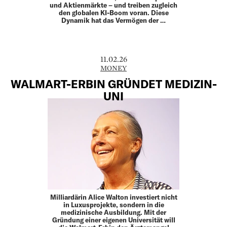
und Aktienmärkte – und treiben zugleich
den globalen KI-Boom voran. Diese
Dynamik hat das Vermögen der …
11.02.26
MONEY
WALMART-ERBIN GRÜNDET MEDIZIN-
UNI
Milliardärin Alice Walton investiert nicht
in Luxusprojekte, sondern in die
medizinische Ausbildung. Mit der
Gründung einer eigenen Universität will