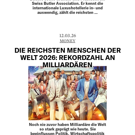
Swiss Butler Association. Er kennt die
internationale Luxushotellerie in- und
auswendig, zählt die reichsten …
12.03.26
MONEY
DIE REICHSTEN MENSCHEN DER
WELT 2026: REKORDZAHL AN
MILLIARDÄREN
Noch nie zuvor haben Milliardäre die Welt
so stark geprägt wie heute. Sie
beeinflussen Politik, Wirtschaftspolitik