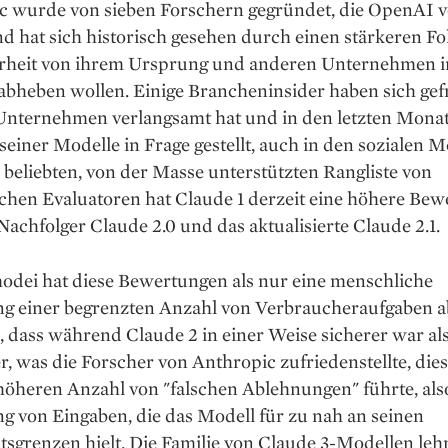
c wurde von sieben Forschern gegründet, die OpenAI v
d hat sich historisch gesehen durch einen stärkeren Fo
rheit von ihrem Ursprung und anderen Unternehmen i
bheben wollen. Einige Brancheninsider haben sich gefr
 Unternehmen verlangsamt hat und in den letzten Monat
seiner Modelle in Frage gestellt, auch in den sozialen M
 beliebten, von der Masse unterstützten Rangliste von
chen Evaluatoren hat Claude 1 derzeit eine höhere Bew
 Nachfolger Claude 2.0 und das aktualisierte Claude 2.1.
odei hat diese Bewertungen als nur eine menschliche
g einer begrenzten Anzahl von Verbraucheraufgaben a
, dass während Claude 2 in einer Weise sicherer war als
, was die Forscher von Anthropic zufriedenstellte, die
höheren Anzahl von "falschen Ablehnungen" führte, als
g von Eingaben, die das Modell für zu nah an seinen
tsgrenzen hielt. Die Familie von Claude 3-Modellen leh