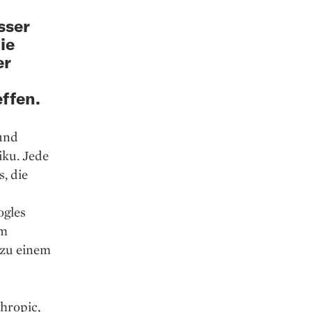
sser
ie
er
ffen.
und
iku. Jede
s, die
ogles
am
 zu einem
hropic,