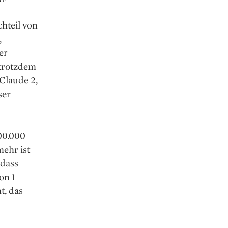
hteil von
,
er
 trotzdem
Claude 2,
ser
00.000
mehr ist
 dass
on 1
t, das