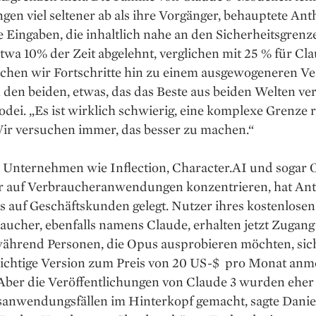
en viel seltener ab als ihre Vorgänger, behauptete Ant
Eingaben, die inhaltlich nahe an den Sicherheitsgrenze
wa 10% der Zeit abgelehnt, verglichen mit 25 % für Clau
achen wir Fortschritte hin zu einem ausgewogeneren Ve
den beiden, etwas, das das Beste aus beiden Welten ver
dei. „Es ist wirklich schwierig, eine komplexe Grenze r
Wir versuchen immer, das besser zu machen.“
Unternehmen wie Inflection, Character.AI und sogar
r auf Verbraucheranwendungen konzentrieren, hat An
s auf Geschäftskunden gelegt. Nutzer ihres kostenlosen
aucher, ebenfalls namens Claude, erhalten jetzt Zugang
während Personen, die Opus ausprobieren möchten, sich
lichtige Version zum Preis von 20 US-$ pro Monat anm
Aber die Veröffentlichungen von Claude 3 wurden eher
sanwendungsfällen im Hinterkopf gemacht, sagte Danie