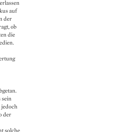
erlassen
kus auf
n der
agt, ob
en die
edien.
ertung
bgetan.
 sein
s jedoch
o der
nt solche