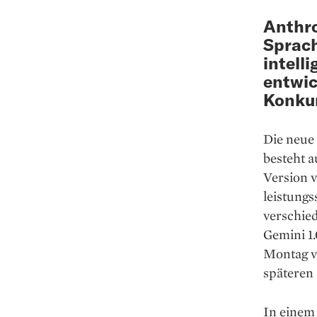
Anthro
Sprach
intell
entwic
Konkur
Die neue
besteht 
Version v
leistungs
verschie
Gemini 1
Montag v
späteren
In einem