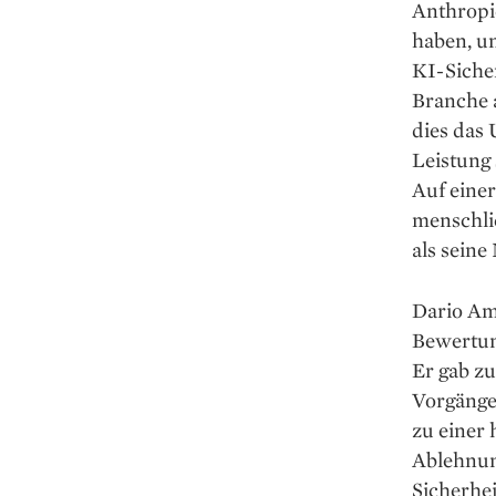
Anthropi
haben, un
KI-Siche
Branche a
dies das
Leistung 
Auf einer
menschli
als seine
Dario Am
Bewertun
Er gab zu
Vorgänger
zu einer 
Ablehnun
Sicherhei