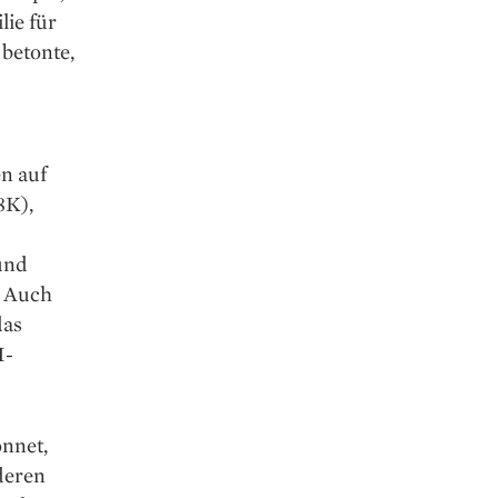
lie für
betonte,
s
n auf
8K),
-
und
. Auch
das
I-
onnet,
nderen