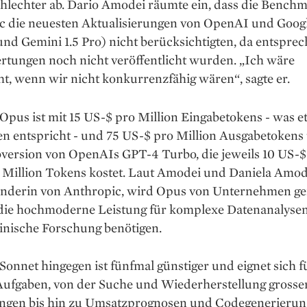
chlechter ab. Dario Amodei räumte ein, dass die Bench
c die neuesten Aktualisierungen von OpenAI und Goog
nd Gemini 1.5 Pro) nicht berücksichtigten, da entspre
rtungen noch nicht veröffentlicht wurden. „Ich wäre
t, wenn wir nicht konkurrenzfähig wären“, sagte er.
Opus ist mit 15 US-$ pro Million Eingabetokens - was 
n entspricht - und 75 US-$ pro Million Ausgabetokens 
bversion von OpenAIs GPT-4 Turbo, die jeweils 10 US-$
 Million Tokens kostet. Laut Amodei und Daniela Amod
nderin von Anthropic, wird Opus von Unternehmen ge
die hochmoderne Leistung für komplexe Datenanalyse
inische Forschung benötigen.
Sonnet hingegen ist fünfmal günstiger und eignet sich f
Aufgaben, von der Suche und Wiederherstellung grosse
gen bis hin zu Umsatzprognosen und Codegenerierun