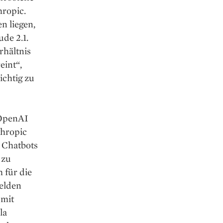
hropic.
n liegen,
de 2.1.
rhältnis
eint“,
ichtig zu
 OpenAI
thropic
 Chatbots
 zu
 für die
elden
 mit
la