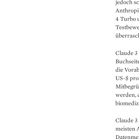
jedoch s
Anthropi
4 Turbo u
Testbewe
überrasch
Claude 3 
Buchseite
die Vora
US-$ pro
Mitbegrü
werden, 
biomediz
Claude 3 
meisten 
Datenmen