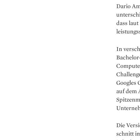
Dario Am
untersch
dass laut
leistungs
In versc
Bachelor
Compute
Challeng
Googles 
auf dem 
Spitzenm
Unterneh
Die Versi
schnitt i