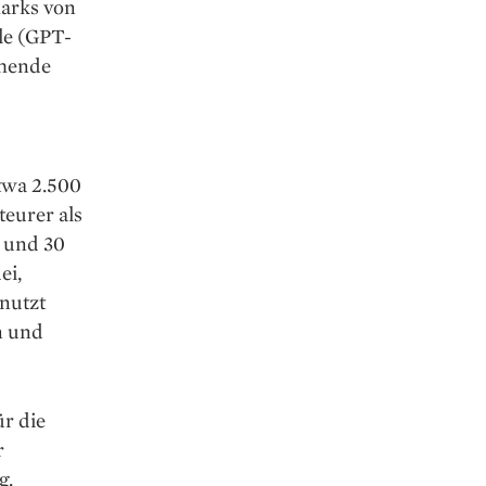
marks von
le (GPT-
chende
etwa 2.500
teurer als
 und 30
ei,
nutzt
n und
ür die
r
g.