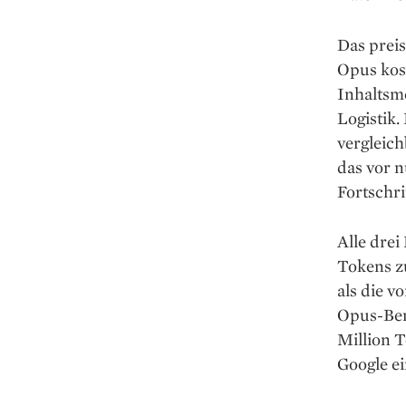
Das preis
Opus kost
Inhaltsm
Logistik.
vergleich
das vor n
Fortschrit
Alle drei
Tokens zu
als die v
Opus-Ben
Million 
Google ei