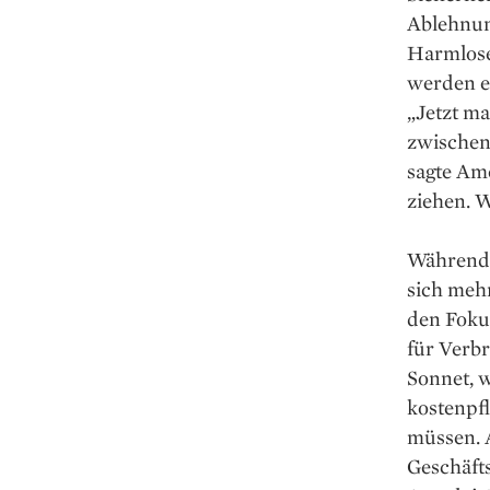
Ablehnung
Harmlose 
werden et
„Jetzt m
zwischen 
sagte Amo
ziehen. 
Während 
sich meh
den Foku
für Verbr
Sonnet, 
kostenpf
müssen. 
Geschäft