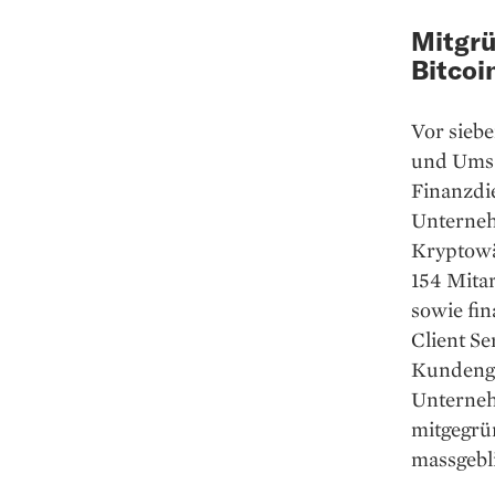
Mitgrü
Bitcoi
Vor siebe
und Umsä
Finanzdie
Unterneh
Kryptowäh
154 Mitar
sowie fin
Client Se
Kundenge
Unterneh
mitgegrü
massgebl