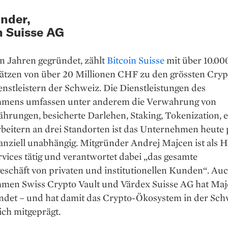
nder,
n Suisse AG
n Jahren gegründet, zählt
Bitcoin Suisse
mit über 10.0
tzen von über 20 Millionen CHF zu den grössten Cryp
nstleistern der Schweiz. Die Dienstleistungen des
mens umfassen unter anderem die Verwahrung von
rungen, besicherte Darlehen, Staking, Tokenization, e
beitern an drei Standorten ist das Unternehmen heute 
anziell unabhängig. Mitgründer Andrej Majcen ist als 
rvices tätig und verantwortet dabei „das gesamte
schäft von privaten und institutionellen Kunden“. Auc
men Swiss Crypto Vault und Värdex Suisse AG hat Ma
ndet – und hat damit das Crypto-Ökosystem in der Sch
ich mitgeprägt.