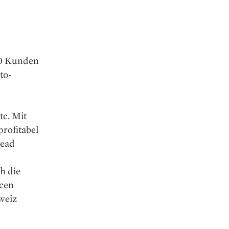
00 Kunden
to-
tc. Mit
profitabel
Head
h die
jcen
weiz