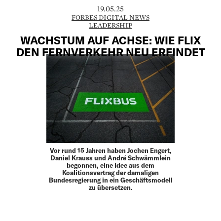
19.05.25
FORBES DIGITAL NEWS
LEADERSHIP
WACHSTUM AUF ACHSE: WIE FLIX
DEN FERNVERKEHR NEU ERFINDET
Vor rund 15 Jahren haben Jochen Engert,
Daniel Krauss und André Schwämmlein
begonnen, eine Idee aus dem
Koalitionsvertrag der damaligen
Bundesregierung in ein Geschäftsmodell
zu übersetzen.