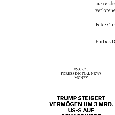
ausreich
verlorene
Foto: Chr
Forbes D
09.09.25
FORBES DIGITAL NEWS
MONEY
TRUMP STEIGERT
VERMÖGEN UM 3 MRD.
US-$ AUF