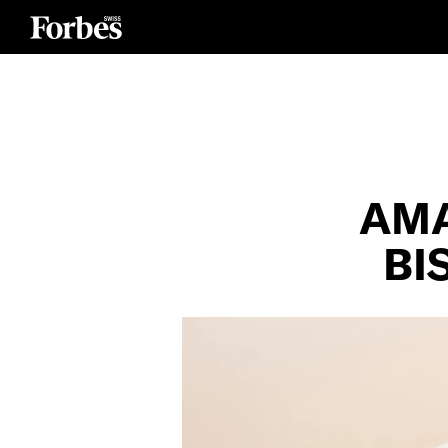
AMA
BI