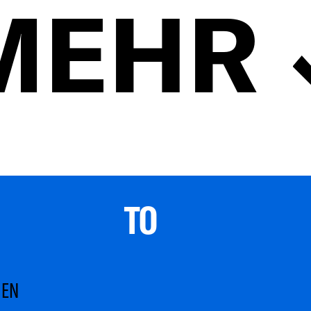
MEHR
TO 
MEN