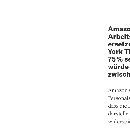
Amazon
Arbeit
ersetz
York T
75 % s
würde 
zwisch
Amazon se
Personal
dass die 
darstell
widerspi