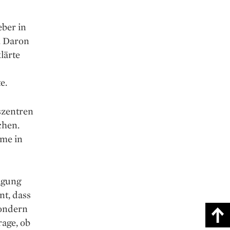
ber in
. Daron
lärte
e.
szentren
chen.
eme in
tigung
t, dass
sondern
rage, ob