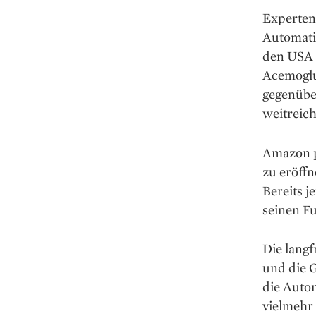
Experten
Automati
den USA 
Acemoglu
gegenübe
weitreic
Amazon p
zu eröffn
Bereits j
seinen Fu
Die langf
und die 
die Auto
vielmehr 