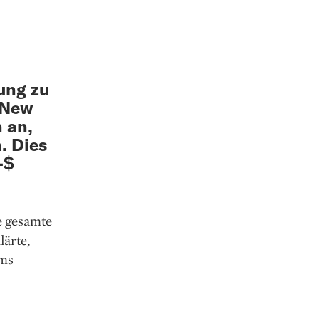
ung zu
 New
 an,
. Dies
-$
e gesamte
ärte,
ams