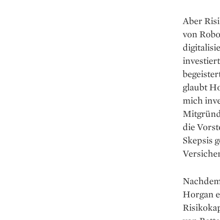
Aber ­Ris
von Robo-
digitalis
investie
begeister
glaubt Ho
mich inve
Mitgründe
die Vorst
Skepsis g
Versiche
Nachdem s
Horgan ei
Risikoka