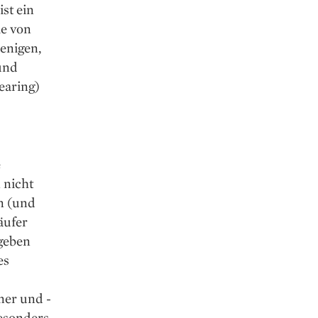
st ein
le von
enigen,
und
earing)
e
 nicht
n (und
äufer
rgeben
es
ner und ­
besonders