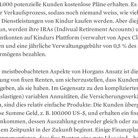
1.000 potenzielle Kunden kostenlose Pläne erhalten. Es i
r Verkaufsprozess, sodass noch niemand weiss, wie vie
 Dienstleistungen von Kindur kaufen werden. Aber diej
 tun, werden ihre IRAs (Indivual Retirement Accounts) 
ntkonten auf Kindurs Plattform (verwahrt von Apex Cl
en und eine jährliche Verwaltungsgebühr von 0,5 % des
rmögens bezahlen.
 ­meistbeobachteten Aspekte von Horgans Ansatz ist di
ng von fixen ­Renten, um sicherzustellen, dass Kunden
eben, als sie haben. Im Gegensatz zu den komplizierte
slastigen) varia­blen Annuitäten, die Versicherungs­verk
, sind dies ­relativ einfache Produkte: Die Kunden übe
se Summe Geld, z. B. 100.000 US-$, und erhalten ein fix
nkommen, dessen Auszahlung entweder gleich oder zu
em Zeitpunkt in der Zukunft beginnt. Einige Finanzpla
 argumentieren, dass fixe Renten eine gute Idee sind – 