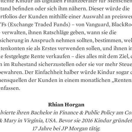
pitchte Kindur als digitalen Finanzberater für Menschen,
tand befinden oder sich ihm nähern. Dieser würde die
rtfolios der Kunden mithilfe einer Auswahl an preiswe
Fs (Exchange Traded Funds) – von ­Vanguard, Black­R
verwalten, ihnen Ratschläge geben, wann sie die
rsicherung in Anspruch nehmen sollten, bestimmen, we
tenkonten sie als Erstes verwenden sollen, und ihnen in
ne festgelegte Rente verkaufen – dies alles mit dem Ziel, 
 im Ruhestand sicherzustellen oder sie vor mehr Steue
 bewahren. Der Einfachheit halber würde Kindur sogar 
nsquellen der Kunden in einem monatlichen „Renten
nfassen.
Rhian Horgan
solvierte ihren Bachelor in Finance & Public Policy am Col
& Mary in Virginia, USA. Bevor sie 2016 Kindur gründete
17 Jahre bei JP Morgan tätig.