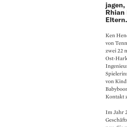
jagen,
Rhian 
Eltern
Ken Hende
von Tenn
zwei 22 m
Ost-Harl
Ingenieu­
Spielerin
von ­Kindu
Babyboom
Kontakt z
Im Jahr 2
Geschäft