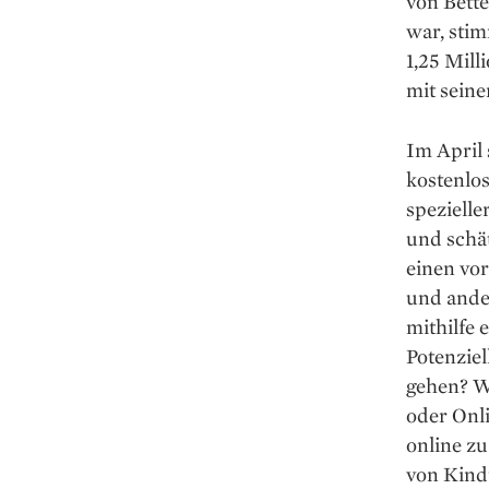
von Bett
war, sti
1,25 Mill
mit sein
Im April
kostenlos
spezielle
und schät
einen vor
und ande
mithilfe 
Potenzie
gehen? ­
oder Onli
online z
von Kindu