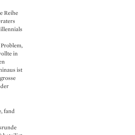
ne Reihe
raters
llennials
n Problem,
ollte in
nen
hinaus ist
 grosse
 der
, fand
gsrunde