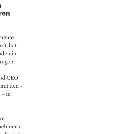
n
ren
emente
.), hat
oden in
jungen
n
 und CEO
 mit den ­
 – in
re
rnehmerin