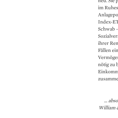
neu. Sie 
im Ruhes
Anlagepo
Index-ET
Schwab – 
Sozialve
ihrer Ren
Fällen ei
Vermögen
nötig zu
Einkomme
zusamme
... ab
William 