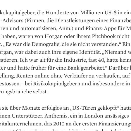
ikokapitalgeber, die Hunderte von Millionen US-$ in ei
Advisors (Firmen, die Dienstleistungen eines Finanzbe
ieren und automatisieren, Anm.) und Finanz-Apps für Mi
rt haben, waren von Horgan oder ihrem Pitchbook nicht
t. „Es war die Demografie, die sie nicht verstanden.“ Ei
rgan, war dabei auch ihre eigene Identität. „Niemand w
stieren. Ich war alt für die Industrie, fast 40, hatte kei
r und hatte früher für eine Bank gearbeitet.“ Darüber 
ellung, Renten online ohne Verkäufer zu verkaufen, auf
estossen – bei Risikokapitalgebern und insbesondere in
rungsbranche selbst.
ie über Monate erfolglos an „US-Türen geklopft“ hatte
nen Unterstützer. Anthemis, ein in London ­ansässiges
pitalunternehmen, das 2010 an der ersten Finanzierun