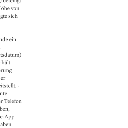
beteiligt
Höhe von
gte sich
nde ein
l
ittsdatum)
rhält
erung
der
stellt. ­
nte
r Telefon
eben,
one-App
haben