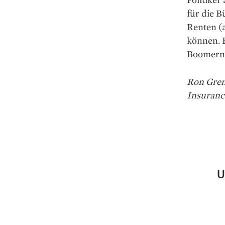
für die B
Renten (a
können. 
Boomern 
Ron Gren
Insuranc
U