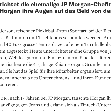
 richtet die ehemalige JP Morgan-Chefi
Horgan ihre Augen auf das Geld von de
.
rson, ­reisender Pickleball-Profi (Sportart, bei der El
is, Badminton und Tischtennis verbunden ­werden, Anm
al 40 Fuss grosse Tennisplätze auf ­einem Turnhallenb
em abgesteckt. Heute unterrichtet er eine Gruppe von 
ren, Webdesignern und ­Finanzplanern. Eine der ältere
nen ist heute die 41-jährige Rhian ­Horgan, Gründerin
r. Sie hat das Spiel für ihre Mit­arbeiter ­organisiert, um
ern innerhalb des Un­ternehmens – und ihren Kunden
u treten.
016, nach 17 ­Jahren bei JP Morgan, tauschte ­Horgan ih
sanzüge gegen Jeans und erfand sich als Fintech-­Unte