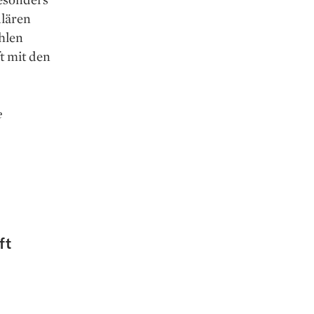
ulären
ählen
t mit den
e
ft