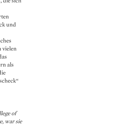
 die sich
rten
ock und
lches
 vielen
das
rn als
die
scheck“
lege of
, war sie