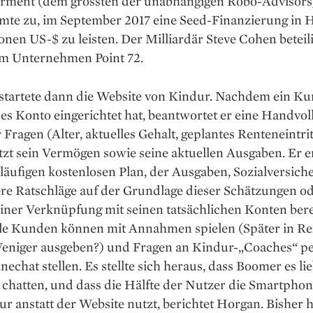
erment (dem grössten der unabhängigen Robo-Advisors) 
mmte zu, im September 2017 eine Seed-Finanzierung in 
ionen US-$ zu leisten. Der Milliardär Steve Cohen beteili
em Unter­nehmen Point 72.
 startete dann die Website von Kindur. Nachdem ein Ku
es Konto eingerichtet hat, beantwortet er eine Handvol
r Fragen (­Alter, aktuelles Gehalt, geplantes Renteneintr
zt sein Vermögen sowie seine aktuellen Ausgaben. Er e
läufigen kostenlosen Plan, der Ausgaben, Sozialversich
re Ratschläge auf der Grundlage dieser Schätzungen o
einer Verknüpfung mit seinen tatsächlichen Konten bereit
lle Kunden können mit ­Annahmen spielen (Später in Re
Weniger ausgeben?) und Fragen an Kindur-„Coaches“ pe
nechat stellen. Es stellte sich heraus, dass Boomer es li
u chatten, und dass die Hälfte der Nutzer die Smartph
r anstatt der Website nutzt, berichtet Horgan. Bisher 