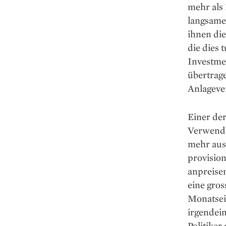
mehr als 
langsame
ihnen die
die dies
Investme
übertrag
Anlageve
Einer der
Verwendu
mehr ausg
provision
anpreisen
eine gros
Monatsei
irgendein
Politiker