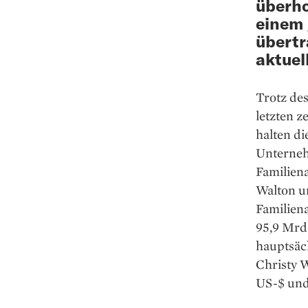
überho
einem 
übertr
aktuel
Trotz de
letzten 
halten d
Unterneh
Familiena
Walton u
Familiena
95,9 Mrd
hauptsäc
Christy W
US-$ und