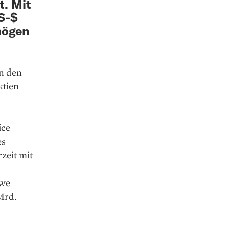
t. Mit
S-$
mögen
in den
ktien
ice
es
zeit mit
twe
Mrd.