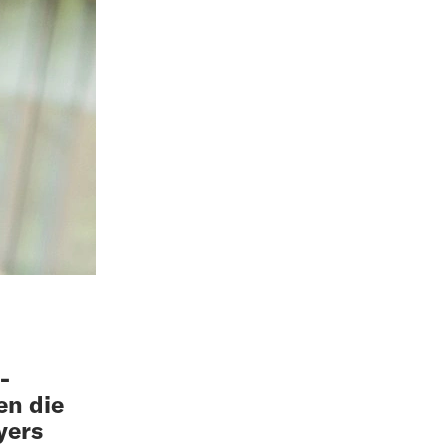
-
en die
yers