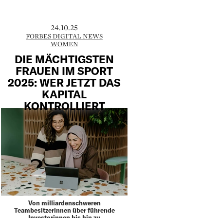
24.10.25
FORBES DIGITAL NEWS
WOMEN
DIE MÄCHTIGSTEN
FRAUEN IM SPORT
2025: WER JETZT DAS
KAPITAL
KONTROLLIERT
Von milliardenschweren
Teambesitzerinnen über führende
Investorinnen bis hin zu