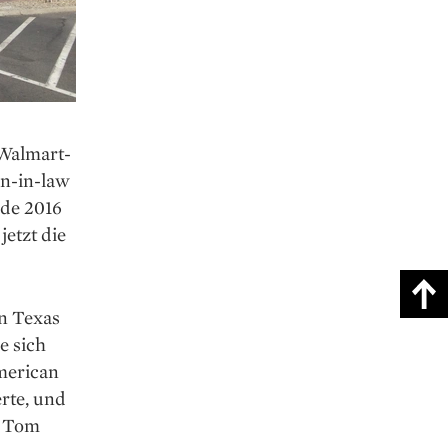
 Walmart-
hn-in-law
rde 2016
jetzt die
in Texas
e sich
merican
erte, und
n Tom