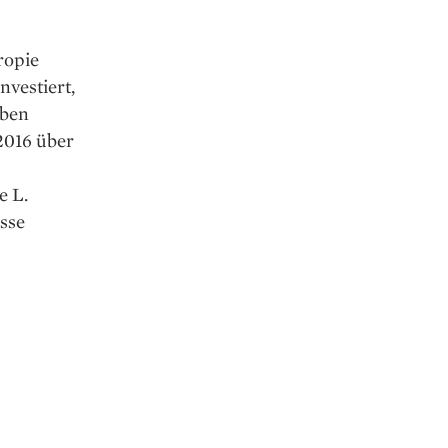
ropie
nvestiert,
eben
2016 über
e L.
asse