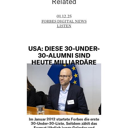
Related
01.12.25
FORBES DIGITAL NEWS
LISTEN
USA: DIESE 30-UNDER-
30-ALUMNI SIND
HEUTE MILLIARDÄRE
Im Januar 2012 startete Forbes die erste
30-Under-30-Liste. Seitdem zählt das
Format jährlich junge Gründer und