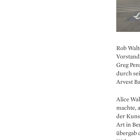
Rob Walt
Vorstand 
Greg Pen
durch sei
Arvest Ba
Alice Wal
machte, a
der Kuns
Art in Be
übergab d