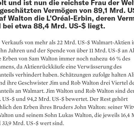
lt und ist nun die reichste Frau der Wel
geschätzten Vermögen von 89,1 Mrd. U
af Walton die L’Oréal-Erbin, deren Ver
l bei etwa 88,4 Mrd. US-$ liegt.
s Verkaufs von mehr als 22 Mrd. US-$ Walmart-Aktien 
zehn Jahren und der Spende von über 11 Mrd. US-$ an A
ie Erben von Sam Walton immer noch nahezu 46 % des
mens, da Aktienrückkäufe eine Verwässerung des
nteils verhindert haben. Schätzungen zufolge halten Al
nd ihre Geschwister Jim und Rob Walton drei Viertel d
nteils an Walmart. Jim Walton und Rob Walton sind der
. US-$ und 94,2 Mrd. US-$ bewertet. Der Rest gehört
hlich den Erben ihres Bruders John Walton: seiner Wi
alton und seinem Sohn Lukas Walton, die jeweils 16,4 
 33,9 Mrd. US-$ wert sind.