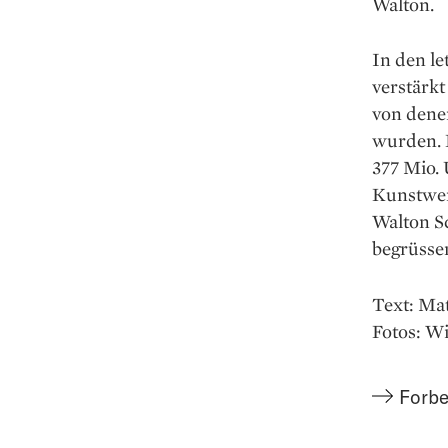
Walton.
In den le
verstärkt
von dene
wurden. D
377 Mio.
Kunstwer
Walton Sc
begrüsse
Text: Ma
Fotos: 
Forbe