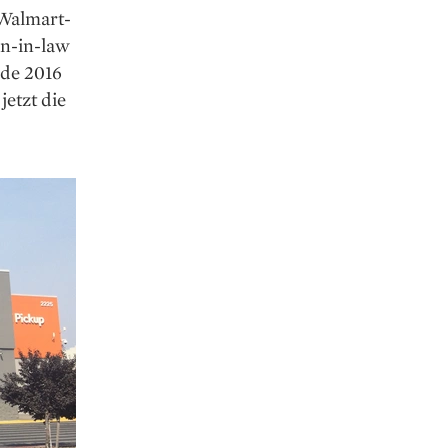
 Walmart-
hn-in-law
rde 2016
jetzt die