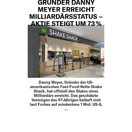
GRÜNDER DANNY
MEYER ERREICHT
MILLIARDÄRSSTATUS –
AKTIE STEIGT UM 73 %
Danny Meyer, Gründer der US-
amerikanischen Fast-Food-Kette Shake
Shack, hat offiziell den Status eines
Milliardärs erreicht. Das geschätzte
Vermögen des 67-Jährigen beläuft sich
laut Forbes auf mindestens 1 Mrd. US-$,
…