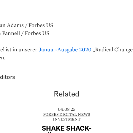
san Adams / Forbes US
 Pannell / Forbes US
el ist in unserer
Januar-Ausgabe 2020
„Radical Change
en.
ditors
Related
04.08.25
FORBES DIGITAL NEWS
INVESTMENT
SHAKE SHACK-