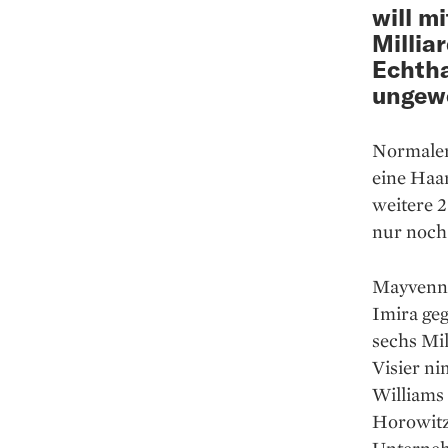
will m
Millia
Echtha
ungew
Normaler
eine Haa
weitere 2
nur noch
Mayvenn 
Imira geg
sechs Mi
Visier ni
Williams 
Horowitz