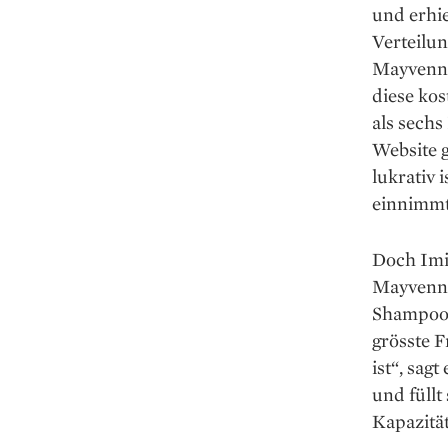
und erhie
Verteilun
Mayvenn m
diese ko
als sechs
Website 
lukrativ 
einnimmt,
Doch Imir
Mayvenns
Shampoos
grösste F
ist“, sag
und füllt
Kapazität