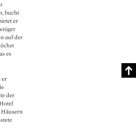
er
n, bucht
ietet er
eniger
en auf der
höchst
as es
 er
ie
te der
 Hotel
en Häusern
stete