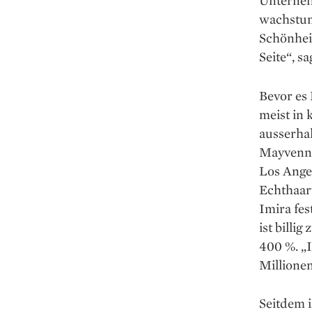
Unternehm
wachstum
Schönhei
Seite“, 
Bevor es
meist in 
ausserha
Mayvenn 2
Los Angel
Echthaar
Imira fes
ist billi
400 %. „I
Millionen
Seitdem i