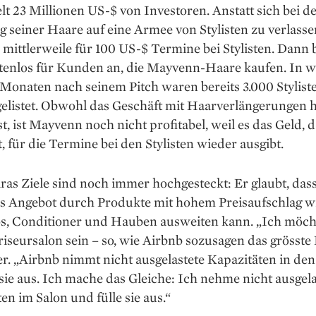
lt 23 Millionen US-$ von Investoren. Anstatt sich bei d
g seiner Haare auf eine Armee von Stylisten zu verlasse
ittlerweile für 100 US-$ Termine bei Stylisten. Dann b
stenlos für Kunden an, die Mayvenn-Haare kaufen. In w
 Monaten nach seinem Pitch waren bereits 3.000 Stylist
gelistet. Obwohl das Geschäft mit Haarverlängerungen 
ist, ist Mayvenn noch nicht profitabel, weil es das Geld, d
 für die Termine bei den Stylisten wieder ausgibt.
as Ziele sind noch immer hochgesteckt: Er glaubt, dass
 Angebot durch Produkte mit hohem Preisaufschlag w
, Conditioner und Hauben ausweiten kann. „Ich möch
riseursalon sein – so, wie Airbnb sozusagen das grösste
t er. „Airbnb nimmt nicht ausgelastete Kapazitäten in d
 sie aus. Ich mache das Gleiche: Ich nehme nicht ausgela
en im Salon und fülle sie aus.“