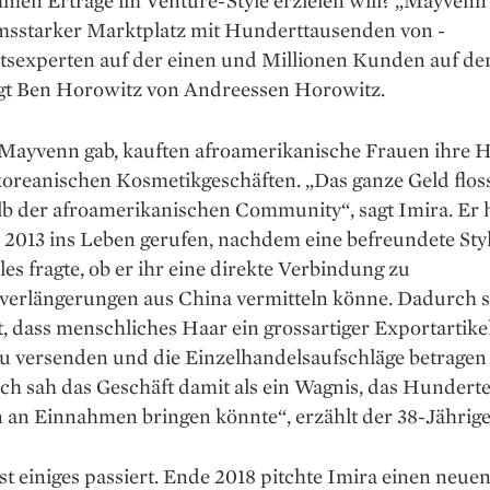
en Erträge im Venture-Style erzielen will? „Mayvenn i
sstarker Marktplatz mit Hundert­tausenden von ­
tsexperten auf der einen und Millionen Kunden auf de
sagt Ben Horowitz von Andreessen Horowitz.
 Mayvenn gab, kauften afroamerikanische Frauen ihre 
koreanischen Kosmetikgeschäften. „Das ganze Geld flos
lb der afroamerikanischen Community“, sagt Imira. Er 
013 ins Leben gerufen, nachdem eine befreundete Styli
es fragte, ob er ihr eine direkte Verbindung zu
verlängerungen aus China vermitteln könne. Dadurch st
t, dass menschliches Haar ein gross­artiger Exportartikel
g zu versenden und die Einzelhandelsaufschläge betragen 
ch sah das Geschäft damit als ein Wagnis, das Hundert
 an Einnahmen bringen könnte“, erzählt der 38-Jährige
st einiges passiert. Ende 2018 pitchte Imira einen neue