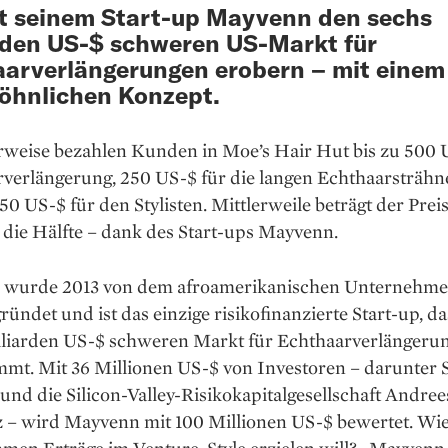
it seinem Start-up Mayvenn den sechs
rden US-$ schweren US-Markt für
arverlängerungen erobern – mit einem
öhnlichen Konzept.
weise bezahlen Kunden in Moe’s Hair Hut bis zu 500 
rverlängerung, 250 US-$ für die langen Echthaarsträh
50 US-$ für den Stylisten. Mittlerweile beträgt der Prei
 die Hälfte – dank des Start-ups Mayvenn.
wurde 2013 von dem afroamerikanischen Unternehme
ründet und ist das einzige risikofinanzierte Start-up, d
lliarden US-$ schweren Markt für Echthaarverlängerun
mmt. Mit 36 Millionen US-$ von Investoren – darunter 
und die Silicon-Valley-Risikokapitalgesellschaft Andre
 – wird Mayvenn mit 100 Millionen US-$ bewertet. Wie