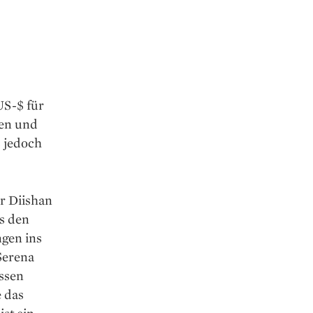
US-$ für
nen und
s jedoch
r Diishan
as den
gen ins
Serena
essen
 das