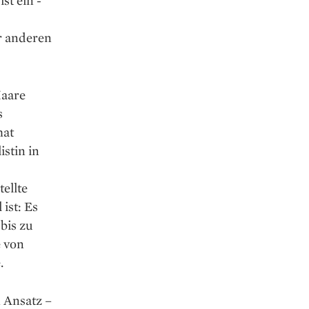
st ein ­
r anderen
Haare
s
hat
stin in
ellte
 ist: Es
bis zu
e von
.
n Ansatz –