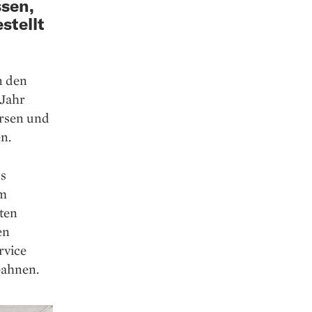
ssen,
stellt
n den
Jahr
rsen und
n.
us
em
ten
en
rvice
bahnen.