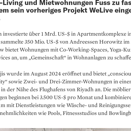
-Living und Mietwohnungen Fuss zu fa
m sein vorheriges Projekt WeLive einge
.
investierte über 1 Mrd. US-$ in Apartmentkomplexe i
sammelte 350 Mio. US-$ von Andreessen Horowitz im 
ow bietet Wohnungen mit Co-Working-Spaces, Yoga-Ku
vices an, um „Gemeinschaft“ in Wohnanlagen zu schaffe
jis wurde im August 2024 eröffnet und bietet „conscio
y“ sowie Zwei- und Drei-Zimmer-Wohnungen in ein
in der Nähe des Flughafens von Riyadh an. Die möblier
n beginnen bei 3.500 US-$ pro Monat und kombinier
 mit Dienstleistungen wie Wäsche- und Reinigungsse
nehmlichkeiten wie Pools, Fitnessstudios und Bowling