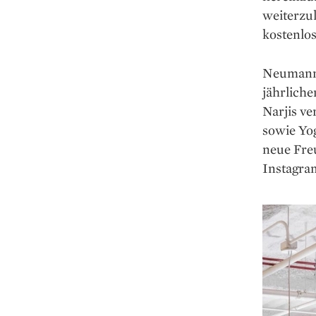
weiterzul
kostenlos
Neumann 
jährliche
Narjis ve
sowie Yog
neue Freu
Instagra