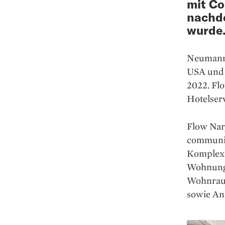
mit Co
nachde
wurde
Neumann 
USA und 
2022. Fl
Hotelser
Flow Nar
communit
Komplex 
Wohnunge
Wohnraum
sowie An