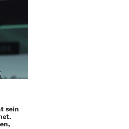
t sein
net.
ben,