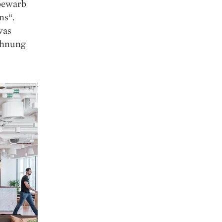
bewarb
ns“.
was
Wohnung