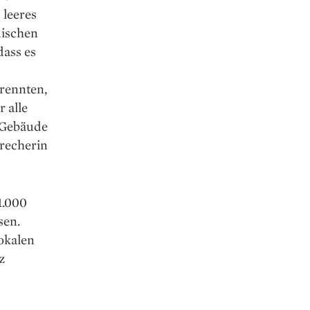
 leeres
ischen
dass es
trennten,
 alle
 Gebäude
precherin
1.000
sen.
okalen
z