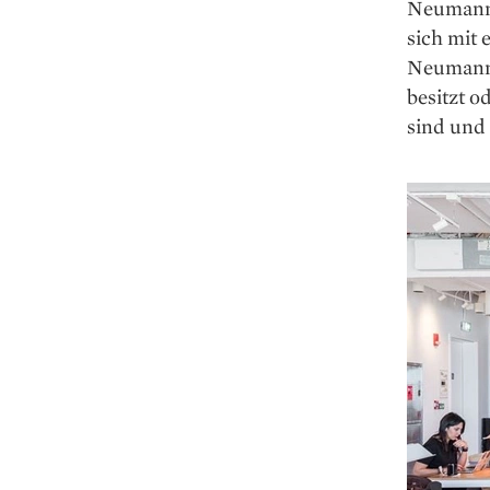
Neumanns
sich mit 
Neumann 
besitzt o
sind und 