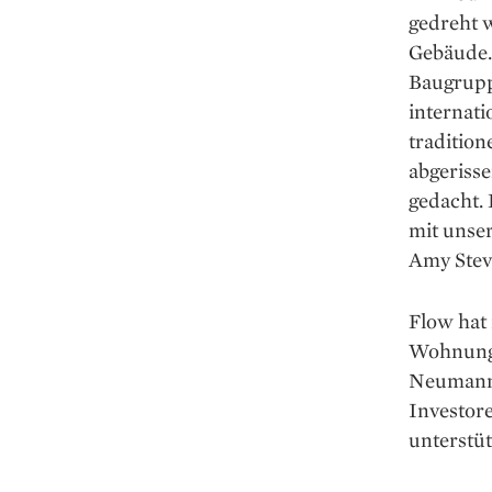
gedreht w
Gebäude.
Baugruppe
internat
tradition
abgerisse
gedacht.
mit unser
Amy Stev
Flow hat 
Wohnunge
Neumanns
Investor
unterstüt