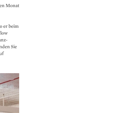
inen Monat
o er beim
Flow
anz-
inden Sie
uf