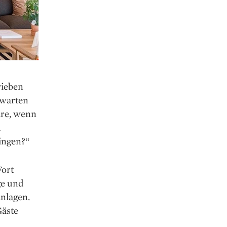
rieben
rwarten
äre, wenn
d
ingen?“
Fort
ge und
anlagen.
Gäste