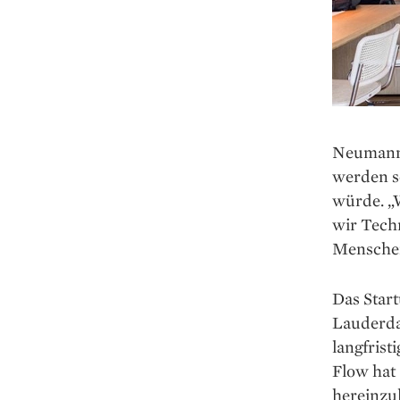
Neumann 
werden s
würde. „
wir Tech
Menschen
Das Start
Lauderdal
langfrist
Flow hat 
hereinzu