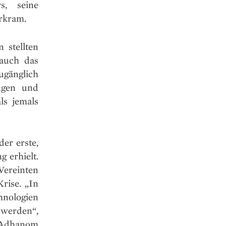
s, seine
arkram.
 stellten
 auch das
ugänglich
ngen und
ls jemals
er erste,
g erhielt.
Vereinten
rise. „In
hnologien
 werden“,
s Adhanom