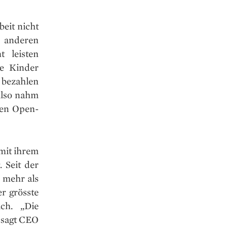
beit nicht
 anderen
 leisten
he Kinder
 bezahlen
also nahm
den Open-
mit ihrem
 Seit der
e mehr als
r grösste
ich. „Die
, sagt CEO