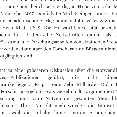
esabonnement bei diesem Verlag in Höhe von zehn M
 Nature hat 2017 ebenfalls 1,6 Mrd. € eingenommen. Ei
ter akademischer Verlag namens John Wiley & Sons 
t zwei Mrd. US-$. Die Harvard-Universität bezeich
nts für akademische Zeitschriften einmal als „f
“ - zumal alle Forschungsarbeiten von staatlichen Ste
rt werden, dann aber den Forschern und Bürgern nicht,
 zugänglich sind.
 hat zu einer grösseren Diskussion über die Notwendi
cess-Publikationen geführt, die nicht hint
hranke liegen. „Es gibt eine Zehn-Milliarden-Dollar-I
e Forschungsergebnisse als Geiseln hält“, argumentiert
rschung muss zum Nutzen der gesamten Menschhe
ch sein.“ Ihrer Ansicht nach wurden die Innovati
samt, weil die Inhalte hinter teuren Abonnement