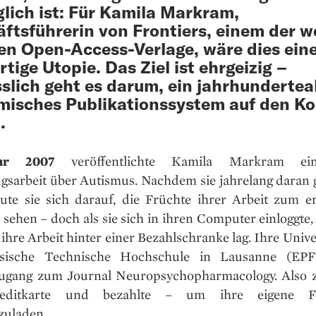
lich ist: Für Kamila Markram,
ftsführerin von Frontiers, einem der w
en Open-Access-Verlage, wäre dies ein
rtige Utopie. Das Ziel ist ehrgeizig –
sslich geht es darum, ein jahrhundertea
isches Publikationssystem auf den Ko
.
hr 2007
veröffentlichte Kamila Markram ei
gsarbeit über Autismus. Nachdem sie jahrelang daran g
reute sie sich darauf, die Früchte ihrer Arbeit zum e
 sehen – doch als sie sich in ihren Computer einloggte, s
s ihre Arbeit hinter einer Bezahlschranke lag. Ihre Univer
ssische Technische Hochschule in Lausanne (EPFL
ugang zum Journal Neuropsychopharmacology. Also z
editkarte und bezahlte – um ihre eigene F
zuladen.