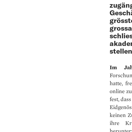
zugäng
Geschä
grösst
grossa
schlie
akadem
stellen
Im Ja
Forschun
hatte, f
online zu
fest, das
Eidgenö
keinen Z
ihre Kr
herunter