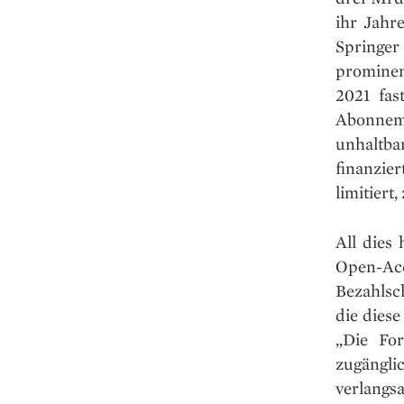
ihr Jahr
Springer
prominen
2021 fas
Abonneme
unhaltbar
finanzie
limitiert,
All dies
Open-Ac
Bezahlsc
die dies
„Die Fo
zugängli
verlang