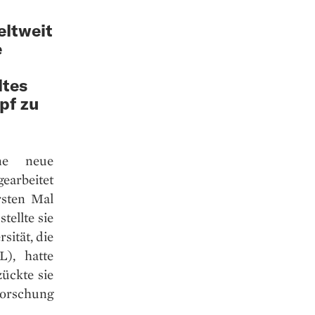
eltweit
e
ltes
pf zu
ne neue
earbeitet
rsten Mal
tellte sie
sität, die
), hatte
ückte sie
orschung