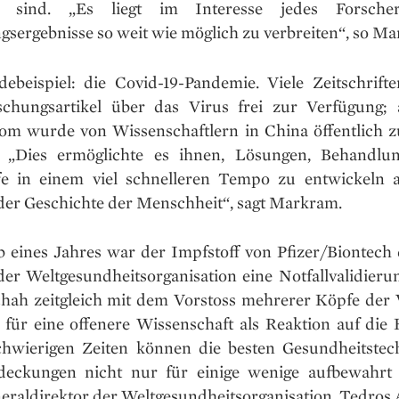
kt sind. „Es liegt im Interesse jedes Forscher
gsergebnisse so weit wie möglich zu verbreiten“, so M
debeispiel: die Covid-19-Pandemie. Viele Zeitschriften
schungsartikel über das Virus frei zur Verfügung;
om wurde von Wissenschaftlern in China öffentlich z
. „Dies ermöglichte es ihnen, Lösungen, Behandlu
fe in einem viel schnelleren Tempo zu entwickeln a
 der Geschichte der Menschheit“, sagt Markram.
b eines Jahres war der Impfstoff von Pfizer/Biontech d
er Weltgesundheitsorganisation eine Notfallvalidierun
chah zeitgleich mit dem Vorstoss mehrerer Köpfe der 
 für eine offenere Wissenschaft als Reaktion auf die K
chwierigen Zeiten können die besten Gesundheitstec
eckungen nicht nur für einige wenige aufbewahrt
neraldirektor der Weltgesundheitsorganisation, Tedro