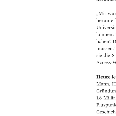
„Mir wurd
herunte
Univers
können?“
haben? D
müssen.“
sie die 
Access-Wi
Heute l
Mann, He
Gründung 
1,6 Mill
Pluspunk
Geschicht