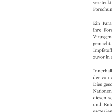
verstec
Forschun
Ein Para
ihre For
Virusgen
gemacht
Impfstof
zuvor in
Innerhal
der von d
Dies ges
Nationen
diesen s
und Entd
sagte Ge