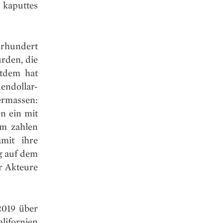
aputtes
ahrhundert
rden, die
itdem hat
endollar-
rmassen:
n ein mit
um zahlen
mit ihre
g auf dem
r Akteure
 2019 über
lifornien