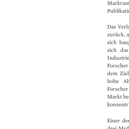
Markra
Publikati
Das Verla
zurück, 
sich hau
sich das
Industr
Forscher
dem Ziel
hohe Ab
Forscher
Markt be
konzentri
Einer der
drei Mrd