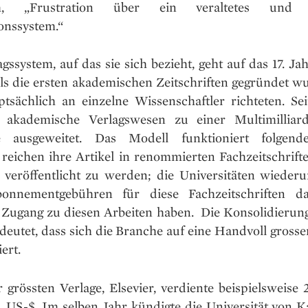
m, „Frustration über ein veraltetes und k
onssystem.“
gssystem, auf das sie sich bezieht, geht auf das 17. J
als die ersten akademischen Zeitschriften gegründet wu
ptsächlich an einzelne Wissenschaftler richteten. Se
 akademische Verlagswesen zu einer Multimilliard
ie ausgeweitet. Das Modell funktioniert folgende
 reichen ihre Artikel in renommierten Fachzeitschrifte
 veröffentlicht zu werden; die Universitäten wieder
onnementgebühren für diese Fachzeitschriften da
 Zugang zu diesen Arbeiten haben. Die Konsolidierun
deutet, dass sich die Branche auf eine Handvoll grosse
ert.
 grössten Verlage, Elsevier, verdiente beispielsweise
. US-$. Im selben Jahr kündigte die Universität von Ka