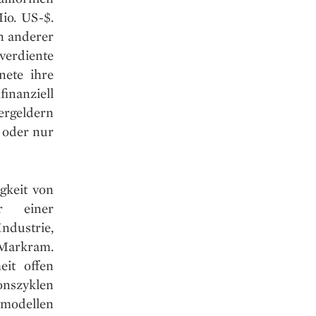
io. US-$.
n anderer
verdiente
nete ihre
inanziell
uergeldern
 oder nur
gkeit von
er einer
ndustrie,
 Markram.
it offen
onszyklen
modellen