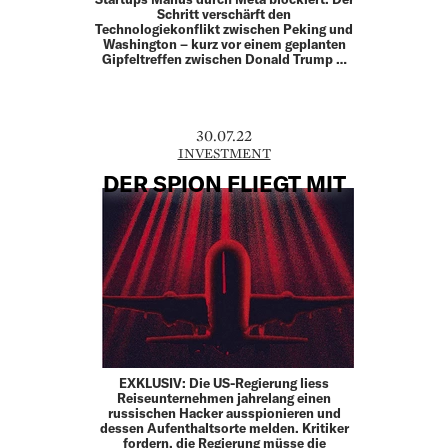
Schritt verschärft den
Technologiekonflikt zwischen Peking und
Washington – kurz vor einem geplanten
Gipfeltreffen zwischen Donald Trump …
30.07.22
INVESTMENT
DER SPION FLIEGT MIT
EXKLUSIV: Die US-Regierung liess
Reiseunternehmen jahrelang einen
russischen Hacker ausspionieren und
dessen Aufenthaltsorte melden. Kritiker
fordern, die Regierung müsse die