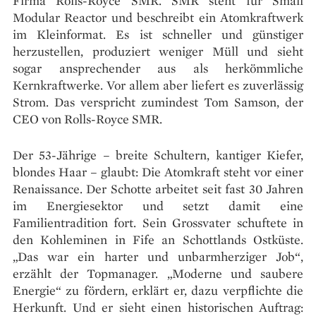
Firma Rolls-Royce SMR. SMR steht für Small
Modular Reactor und beschreibt ein Atomkraftwerk
im Kleinformat. Es ist schneller und günstiger
herzustellen, produziert weniger Müll und sieht
sogar ansprechender aus als herkömmliche
Kernkraftwerke. Vor allem aber liefert es zuverlässig
Strom. Das verspricht zumindest Tom Samson, der
CEO von Rolls-Royce SMR.
Der 53-Jährige – breite Schultern, kantiger Kiefer,
blondes Haar – glaubt: Die Atomkraft steht vor einer
Renaissance. Der Schotte arbeitet seit fast 30 Jahren
im Energiesektor und setzt damit eine
Familientradition fort. Sein Grossvater schuftete in
den Kohleminen in Fife an Schottlands Ostküste.
„Das war ein harter und unbarmherziger Job“,
erzählt der Topmanager. „Moderne und saubere
Energie“ zu fördern, erklärt er, dazu verpflichte die
Herkunft. Und er sieht einen historischen Auftrag: