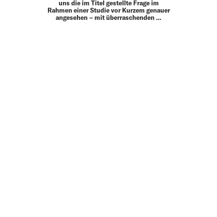
uns die im Titel gestellte Frage im
Rahmen einer Studie vor Kurzem genauer
an­gesehen – mit überraschenden …
MEHR
UP TO DATE
MIT DEM FORBES-NEWSLETTER BEKOMMEN SIE
REGELMÄSSIG DIE SPANNENDSTEN ARTIKEL SOWIE
EVENTANKÜNDIGUNGEN DIREKT IN IHR E-MAIL-POSTFACH