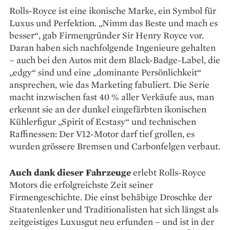
Rolls-Royce ist eine ikonische Marke, ein Symbol für
Luxus und Perfektion. „Nimm das Beste und mach es
besser“, gab Firmengründer Sir Henry Royce vor.
Daran haben sich nachfolgende Ingenieure gehalten
– auch bei den Autos mit dem Black-Badge-Label, die
„edgy“ sind und eine „dominante Persönlichkeit“
ansprechen, wie das Marketing fabuliert. Die Serie
macht inzwischen fast 40 % aller Verkäufe aus, man
erkennt sie an der dunkel eingefärbten ikonischen
Kühlerfigur „Spirit of Ecstasy“ und technischen
Raffinessen: Der V12-Motor darf tief grollen, es
wurden grössere Bremsen und Carbonfelgen verbaut.
Auch dank dieser Fahrzeuge
erlebt Rolls-Royce
Motors die erfolgreichste Zeit seiner
Firmengeschichte. Die einst behäbige Droschke der
Staatenlenker und Traditionalisten hat sich längst als
zeitgeistiges Luxusgut neu erfunden – und ist in der