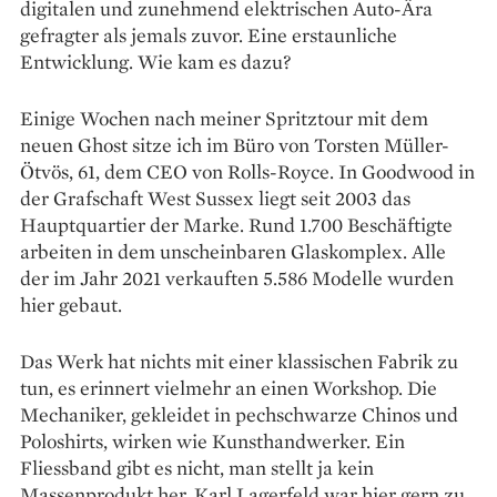
digitalen und zunehmend elektrischen Auto-Ära
gefragter als jemals zuvor. Eine erstaunliche
Entwicklung. Wie kam es dazu?
Einige Wochen nach meiner Spritztour mit dem
neuen Ghost sitze ich im Büro von Torsten Müller-
Ötvös, 61, dem CEO von Rolls-Royce. In Goodwood in
der Grafschaft West Sussex liegt seit 2003 das
Hauptquartier der Marke. Rund 1.700 Beschäftigte
arbeiten in dem unscheinbaren Glaskomplex. Alle
der im Jahr 2021 verkauften 5.586 Modelle wurden
hier gebaut.
Das Werk hat nichts mit einer klassischen Fabrik zu
tun, es erinnert vielmehr an einen Workshop. Die
Mechaniker, gekleidet in pechschwarze Chinos und
Poloshirts, wirken wie Kunsthandwerker. Ein
Fliessband gibt es nicht, man stellt ja kein
Massenprodukt her. Karl Lagerfeld war hier gern zu