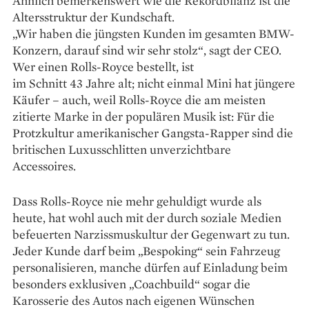
Ähnlich bemerkenswert wie die Rekordbilanz ist die
Altersstruktur der Kundschaft.
„Wir haben die jüngsten Kunden im gesamten BMW-
Konzern, darauf sind wir sehr stolz“, sagt der CEO.
Wer einen Rolls-Royce bestellt, ist
im Schnitt 43 Jahre alt; nicht einmal Mini hat jüngere
Käufer – auch, weil Rolls-Royce die am meisten
zitierte Marke in der populären Musik ist: Für die
Protzkultur amerikanischer Gangsta-Rapper sind die
britischen Luxusschlitten unverzichtbare
Accessoires.
Dass Rolls-Royce nie mehr gehuldigt wurde als
heute, hat wohl auch mit der durch soziale Medien
befeuerten Narzissmuskultur der Gegenwart zu tun.
Jeder Kunde darf beim „Bespoking“ sein Fahrzeug
personalisieren, manche dürfen auf Einladung beim
besonders exklusiven „Coach­build“ sogar die
Karosserie des Autos nach eigenen Wünschen