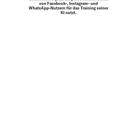
von Facebook-, Instagram- und
WhatsApp-Nutzern für das Training seiner
KI nutzt.
MEHR
UP TO DATE
MIT DEM FORBES-NEWSLETTER BEKOMMEN SIE
REGELMÄSSIG DIE SPANNENDSTEN ARTIKEL SOWIE