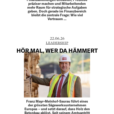
präziser machen und Mitarbeitenden
mehr Raum für strategische Aufgaben
geben. Doch gerade im Finanzbereich
bleibt die zentrale Frage: Wie viel
Vertrauen …
22.06.26
LEADERSHIP
HÖR MAL, WER DA HÄMMERT
Franz Mayr-Melnhof-Saurau führt eines
der grössten ­Sägewerksunternehmen
Europas – und setzt darauf, dass Holz den
Betonbau ablöst. Seit seinem Amtsantritt