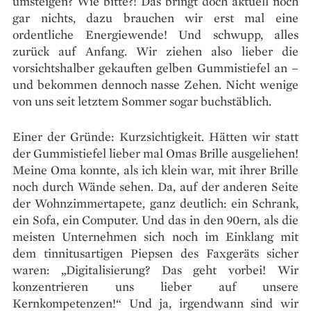
umsteigen? Wie bitte?! Das bringt doch aktuell noch
gar nichts, dazu brauchen wir erst mal eine
ordentliche Energiewende! Und schwupp, alles
zurück auf Anfang. Wir ziehen also lieber die
vorsichtshalber gekauften gelben Gummistiefel an –
und bekommen dennoch nasse Zehen. Nicht wenige
von uns seit letztem Sommer sogar buchstäblich.
Einer der Gründe: Kurzsichtigkeit. Hätten wir statt
der Gummistiefel lieber mal Omas Brille ausgeliehen!
Meine Oma konnte, als ich klein war, mit ihrer Brille
noch durch Wände sehen. Da, auf der anderen Seite
der Wohnzimmertapete, ganz deutlich: ein Schrank,
ein Sofa, ein Computer. Und das in den 90ern, als die
meisten Unternehmen sich noch im Einklang mit
dem tinnitusartigen Piepsen des Faxgeräts sicher
waren: „Digitalisierung? Das geht vorbei! Wir
konzen­trieren uns lieber auf unsere
Kernkompetenzen!“ Und ja, irgendwann sind wir