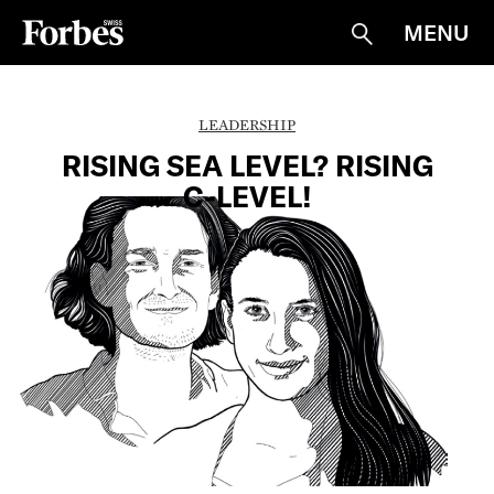
MENU
Suche
LEADERSHIP
RISING SEA LEVEL? RISING
C-LEVEL!