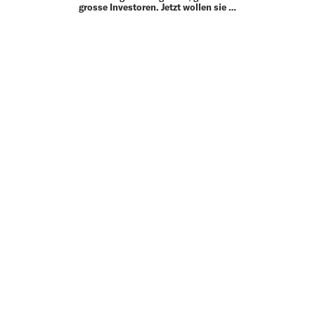
grosse Investoren. Jetzt wollen sie …
MEHR
UP TO DATE
MIT DEM FORBES-NEWSLETTER BEKOMMEN SIE
REGELMÄSSIG DIE SPANNENDSTEN ARTIKEL SOWIE
EVENTANKÜNDIGUNGEN DIREKT IN IHR E-MAIL-POSTFACH
GELIEFERT.