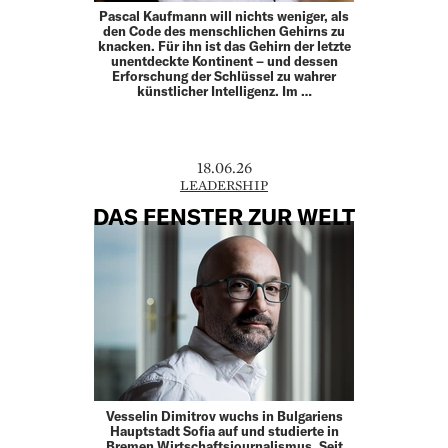
Pascal Kaufmann will nichts weniger, als
den Code des menschlichen Gehirns zu
knacken. Für ihn ist das Gehirn der letzte
unentdeckte Kontinent – und dessen
Erforschung der Schlüssel zu wahrer
künstlicher Intelligenz. Im …
18.06.26
LEADERSHIP
DAS FENSTER ZUR WELT
Vesselin Dimitrov wuchs in Bulgariens
Hauptstadt Sofia auf und studierte in
Bremen Wirtschaftsjournalismus. Seit