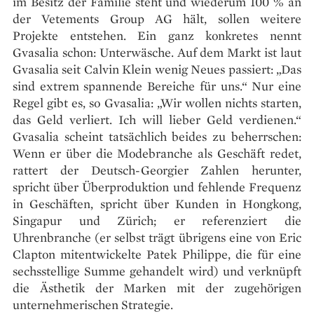
im Besitz der Familie steht und wiederum 100 % an
der Vetements Group AG hält, sollen weitere
Projekte entstehen. Ein ganz konkretes nennt
Gvasalia schon: Unterwäsche. Auf dem Markt ist laut
Gvasalia seit Calvin Klein wenig Neues passiert: „Das
sind extrem spannende Bereiche für uns.“ Nur eine
Regel gibt es, so Gvasalia: „Wir wollen nichts starten,
das Geld verliert. Ich will lieber Geld verdienen.“
Gvasalia scheint tatsächlich beides zu beherrschen:
Wenn er über die Modebranche als Geschäft redet,
rattert der Deutsch-Georgier Zahlen herunter,
spricht über Überproduktion und fehlende Frequenz
in Geschäften, spricht über Kunden in Hongkong,
Singapur und Zürich; er referenziert die
Uhrenbranche (er selbst trägt übrigens eine von Eric
Clapton mitentwickelte Patek Philippe, die für eine
sechsstellige Summe gehandelt wird) und verknüpft
die Ästhetik der Marken mit der zugehörigen
unternehmerischen Strategie.