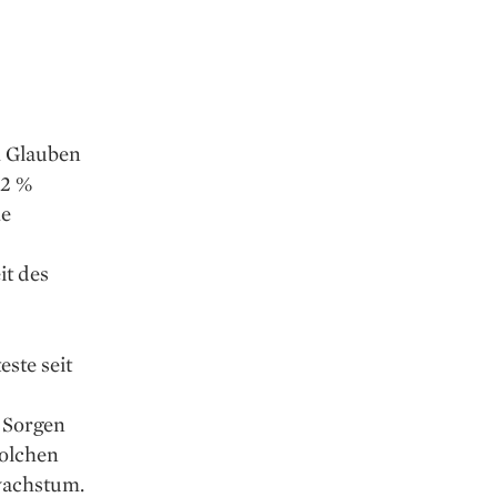
m Glauben
 2 %
he
it des
este seit
e Sorgen
solchen
swachstum.