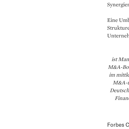
Synergie
Eine Umb
Struktur
Unterneh
ist Man
M&A-Bout
im mitt
M&A-un
Deutschl
Finan
Forbes C