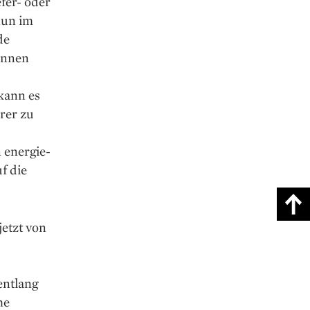
fer- oder
nun im
de
önnen
kann es
rer zu
 energie-
f die
jetzt von
entlang
he