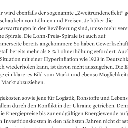
r wird ebenfalls der sogenannte „Zweitrundeneffekt“ g
­schaukeln von Löhnen und Preisen. Je höher die
serwartungen in der Bevölkerung sind, umso mehr verst
he Spirale. Die Lohn-Preis-Spirale ist auch auf
hmerseite bereits angekommen: So haben Gewerkschaf
etall bereits mehr als 8 % Lohnerhöhung gefordert. Au
 Situation mit einer Hyperinflation wie 1923 in Deutsch
ch wiederholen kann, ist davon nicht auszugehen. Die 
e ein klareres Bild vom Markt und ebenso Möglichkeiten
m Markt abzuziehen.
iekosten sowie jene für Logistik, Rohstoffe und Lebens
allem durch den Konflikt in der Ukraine getrieben. De
ie Energiepreise bis zur endgültigen Energiewende au
 Investitionskosten in den nächsten Jahren nicht drast