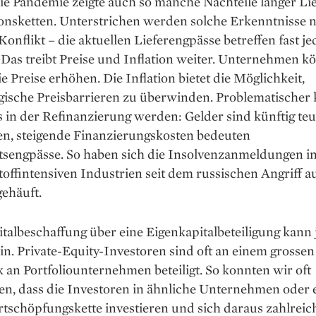
ie Pandemie zeigte auch so manche Nachteile langer Lie
onsketten. Unterstrichen werden solche Erkenntnisse 
onflikt – die aktuellen Liefereng­pässe betreffen fast je
 Das treibt Preise und Inflation weiter. Unternehmen k
ie Preise erhöhen. Die Inflation bietet die Möglichkeit,
gische Preisbarrieren zu überwinden. Problematischer 
s in der Refinanzierung werden: Gelder sind künftig teu
, steigende Finanzierungskosten bedeuten
tsengpässe. So haben sich die Insolvenzanmeldungen in
toffintensiven Industrien seit dem russischen Angriff au
ehäuft.
talbeschaffung über eine Eigen­kapitalbeteiligung kann 
ein. Private-Equity-Investoren sind oft an einem grossen
an Portfoliounternehmen beteiligt. So konnten wir oft
en, dass die Investoren in ähnliche Unternehmen oder 
tschöpfungskette investieren und sich daraus zahlreic