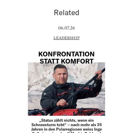
Related
06.07.26
LEADERSHIP
KONFRONTATION
STATT KOMFORT
„Status zählt nichts, wenn ein
Schneesturm tobt“ – nach mehr als 25
Jahren in den Polarregionen weiss Inge