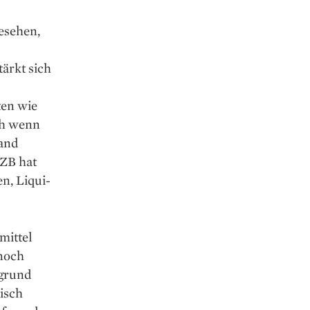
esehen,
ärkt sich
ten wie
ch wenn
land
EZB hat
, Li­qui­
mittel
nnoch
fgrund
isch