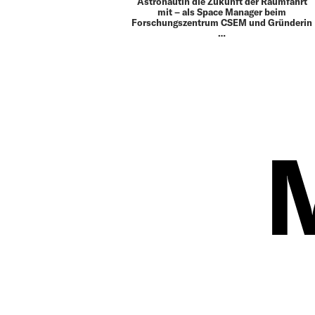
Astronautin die Zukunft der Raumfahrt
mit – als Space Manager beim
Forschungszentrum CSEM und Gründerin
…