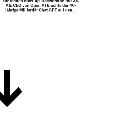
führenden Start-up-­Accelerator, mit 28.
Als CEO von Open AI brachte der 40-
jährige Milliardär Chat GPT auf den …