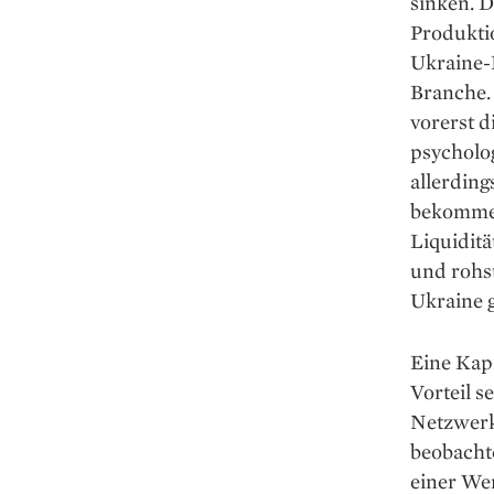
sinken. D
Produkti
Ukraine-K
Branche.
vorerst d
psycholo
allerding
bekommen
Liquiditä
und ­rohs
Ukraine g
Eine Kapi
Vorteil s
Netzwerk 
beobacht
einer Wer