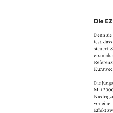
Die EZ
Denn sie 
fest, das
steuert. 
erstmals 
Referenzw
Kurswech
Die jüngs
Mai 2000
Niedrigzi
vor einer
Effekt zw