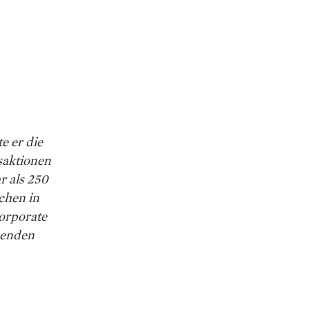
e er die
saktionen
 als 250
chen in
Corporate
nenden