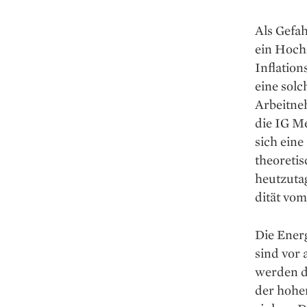
Als Gefah
ein Hoch
Inflation
eine solc
Arbeitne
die IG M
sich eine
theoretis
heutzutag
dität vo
Die Energ
sind vor 
werden d
der hohen