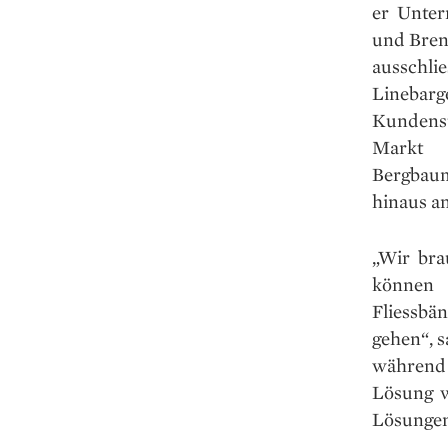
er Unter
und Brenn
ausschlie
Linebarg
Kundens
Markt 
Bergbaum
hinaus a
„Wir bra
können 
Fliessbä
gehen“, s
während 
Lösung w
Lösungen 