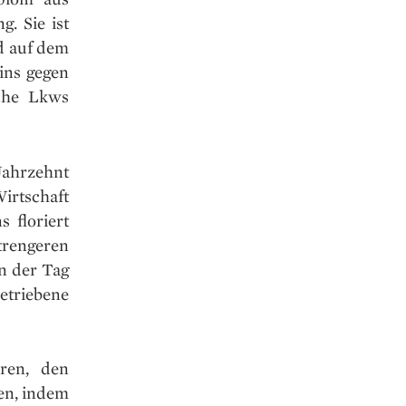
. Sie ist
d auf dem
ins gegen
sche Lkws
hrzehnt
irtschaft
 floriert
rengeren
n der Tag
etriebene
ren, den
en, indem