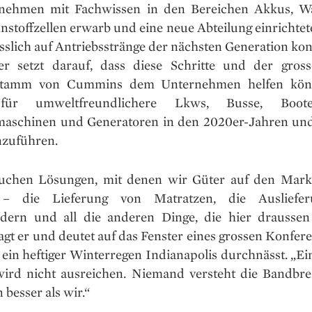
nehmen mit Fachwissen in den Bereichen Akkus, Wa
stoffzellen erwarb und eine neue Abteilung einrichtete
sslich auf Antriebsstränge der nächsten Generation kon
er setzt darauf, dass diese Schritte und der gross
tamm von Cummins dem Unternehmen helfen kön
für umweltfreundlichere Lkws, Busse, Boote
aschinen und Generatoren in den 2020er-Jahren un
nzuführen.
uchen Lösungen, mit denen wir Güter auf den Mark
– die Lieferung von Matratzen, die Ausliefe
ndern und all die anderen Dinge, die hier draussen
agt er und deutet auf das Fenster eines grossen Konfe
ein heftiger Winterregen Indianapolis durchnässt. „Ein
ird nicht ausreichen. Niemand versteht die Bandbrei
besser als wir.“