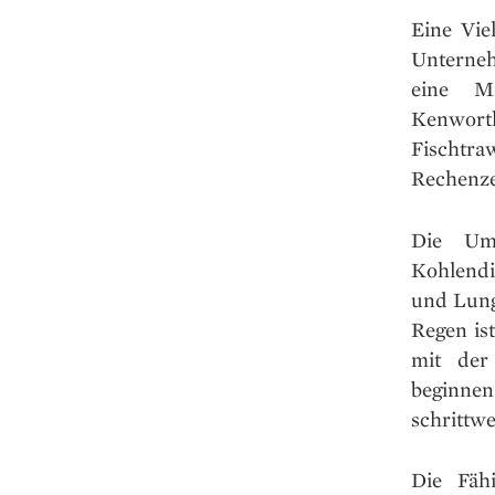
Eine Vie
Unterneh
eine Mi
Kenworth
Fischtr
Rechenze
Die Umw
Kohlendi
und Lung
Regen ist
mit der
beginne
schrittw
Die Fäh