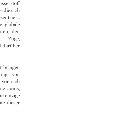
sserstoff
, die sich
zentriert.
e globale
nen, den
, Züge,
d darüber
t bringen
rung von
 vor sich
renzraums,
e einzige
te dieser