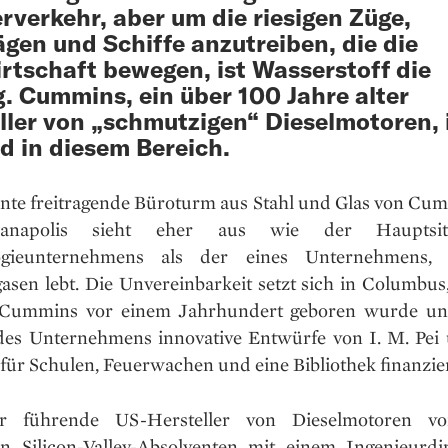
rverkehr, aber um die riesigen Züge,
gen und Schiffe anzutreiben, die die
rtschaft bewegen, ist Wasserstoff die
. Cummins, ein über 100 Jahre alter
ller von „schmutzigen“ Dieselmotoren, 
d in diesem Bereich.
ante freitragende Büroturm aus Stahl und Glas von Cum
ianapolis sieht eher aus wie der Hauptsit
ogieunternehmens als der eines Unternehmens,
asen lebt. Die Unvereinbarkeit setzt sich in Columbus
o Cummins vor einem Jahrhundert geboren wurde un
 des Unternehmens innovative Entwürfe von I. M. Pei
für Schulen, Feuerwachen und eine Bibliothek finanzier
r führende US-Hersteller von Dieselmotoren v
en Silicon-Valley-Absolventen mit einem Ingenieurd