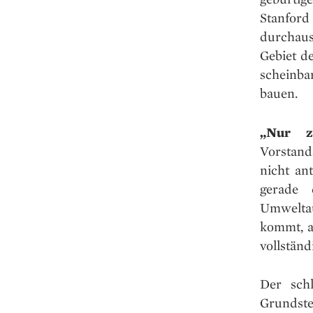
Stanford
durchaus
Gebiet d
scheinba
bauen.
„Nur z
Vorstand
nicht an
gerade 
Umweltau
kommt, a
vollständ
Der sch
Grundste