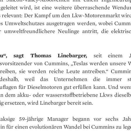
 geleitet wird, ist eine weitere überraschende Wendung
 relevant: Der Kampf um den Lkw-Motorenmarkt wir
es Umweltschutzes ausgetragen werden, wobei Cumm
r umweltfreundlichere Neulinge antritt, die elektri
u“, sagt Thomas Linebarger,
seit einem Ja
svorsitzender von Cummins, „Teslas werden unsere W
treiben, sie werden reiche Leute antreiben.“ Cummins
deshalb, weil das Unternehmen die immer st
flagen für Dieselmotoren gut erfüllen kann. Und wen
n dem akku- oder wasserstoffbetriebene Lkws dieselb
ig ersetzen, wird Linebarger bereit sein.
laksige 59-jährige Manager begann vor sechs Jah
in für einen evolutionären Wandel bei Cummins zu leg