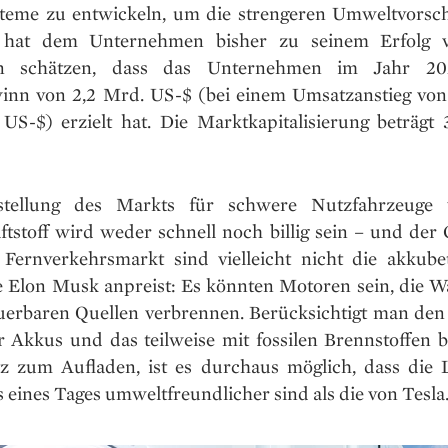
steme zu entwickeln, um die strengeren Umweltvorsch
, hat dem Unternehmen bisher zu seinem Erfolg v
en schätzen, dass das Unternehmen im Jahr 20
inn von 2,2 Mrd. US-$ (bei einem Umsatzanstieg von
US-$) erzielt hat. Die Marktkapitalisierung beträgt 
tellung des Markts für schwere Nutzfahrzeuge
aftstoff wird weder schnell noch billig sein – und der
Fernverkehrsmarkt sind vielleicht nicht die akkube
e Elon Musk anpreist: Es könnten Motoren sein, die Wa
uerbaren Quellen verbrennen. Berücksichtigt man den
r Akkus und das teilweise mit fossilen Brennstoffen b
z zum Auf­laden, ist es durchaus möglich, dass die
eines Tages umweltfreundlicher sind als die von Tesla