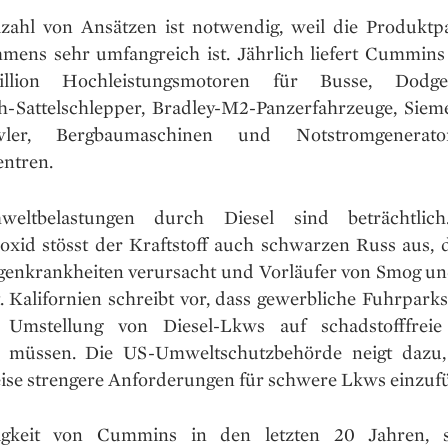
lzahl von Ansätzen ist notwendig, weil die Produktpa
mens sehr umfangreich ist. Jährlich liefert Cummins
llion Hochleistungsmotoren für Busse, Dodge-
-Sattelschlepper, Bradley-M2-Panzerfahrzeuge, Siem
awler, Bergbaumaschinen und Notstromgenerat
ntren.
eltbelastungen durch Diesel sind beträchtlic
oxid stösst der Kraftstoff auch schwarzen Russ aus, 
enkrankheiten verursacht und Vorläufer von Smog u
. Kalifornien schreibt vor, dass gewerbliche Fuhrpark
 Umstellung von Diesel-Lkws auf schadstofffreie
n müssen. Die US-Umweltschutzbehörde neigt dazu,
eise strengere Anforderungen für schwere Lkws einzuf
igkeit von Cummins in den letzten 20 Jahren, s