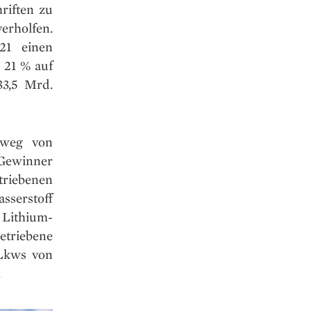
riften zu
erholfen.
21 einen
 21 % auf
33,5 Mrd.
 weg von
 Gewinner
triebenen
sserstoff
 Lithium­
etriebene
 Lkws von
.