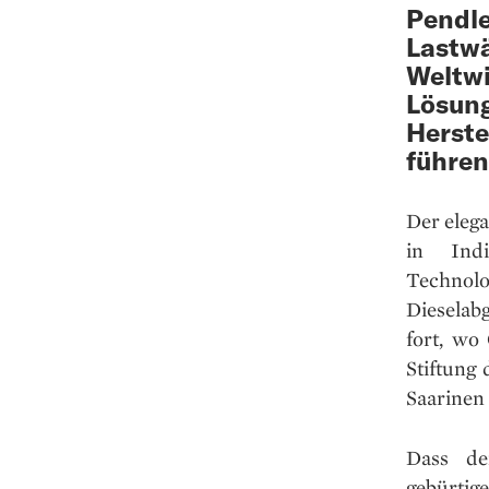
Pendle
Lastwä
Weltwi
Lösung
Herste
führen
Der eleg
in Ind
Technol
Dieselabg
fort, w
Stiftung
Saarinen 
Dass de
gebürtig