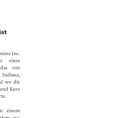
ist
mins Inc.
z eines
 das von
, Indiana,
d wo die
 und Eero
te.
on einem
iplom aus