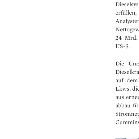
Dieselsy
erfüllen
Analyst
Nettogew
24 Mrd. 
US-$.
Die Ums
Dieselkr
auf dem 
Lkws, di
aus erne
abbau fü
Stromnet
Cummins 