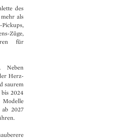
lette des
 mehr als
Pickups,
ens-Züge,
oren für
h. Neben
der Herz-
nd saurem
s bis 2024
 Modelle
 ab 2027
ühren.
auberere