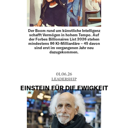
Der Boom rund um künstliche Intelligenz
schafft Vermögen in hohem Tempo. Auf
der Forbes Billionaires List 2026 stehen
mindestens 86 KI-Milliardäre – 45 davon
sind erst im vergangenen Jahr neu
dazugekommen.
01.06.26
LEADERSHIP
EINSTEIN FÜR DIE EWIGKEIT