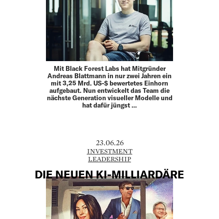
Mit Black Forest Labs hat Mitgründer
Andreas Blattmann in nur zwei Jahren ein
mit 3,25 Mrd. US-$ bewertetes Einhorn
aufgebaut. Nun entwickelt das Team die
nächste Generation visueller Modelle und
hat dafür jüngst …
23.06.26
INVESTMENT
LEADERSHIP
DIE NEUEN KI-MILLIARDÄRE