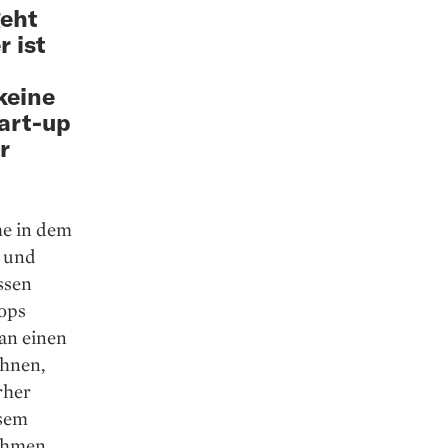
geht
r ist
keine
art-up
r
e in dem
r und
ssen
ops
man einen
ahnen,
rher
esem
nehmen