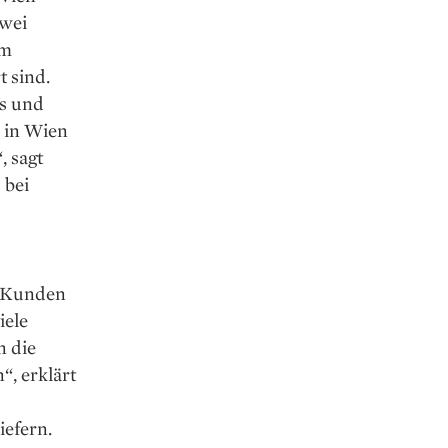
zwei
em
 sind.
Ws und
 in Wien
, sagt
 bei
e Kunden
iele
n die
, erklärt
iefern.