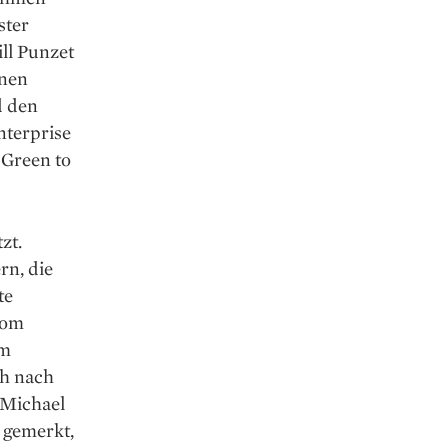
ster
ll Punzet
inen
d den
nterprise
 Green to
zt.
rn, die
te
kom
im
ch nach
 Michael
 gemerkt,