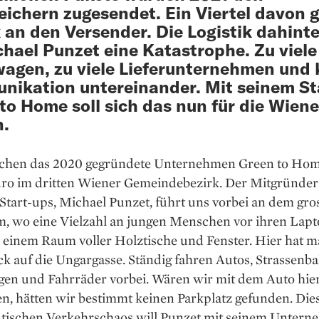
eichern zugesendet. Ein Viertel davon 
 an den Versender. Die Logistik dahinte
chael Punzet eine Katastrophe. Zu viele
wagen, zu viele Lieferunternehmen und 
ikation untereinander. Mit seinem St
to Home soll sich das nun für die Wiene
n.
chen das 2020 gegründete Unternehmen Green to Hom
ro im dritten Wiener Gemeindebezirk. Der Mitgründe
tart-ups, Michael Punzet, führt uns vorbei an dem gro
, wo eine Vielzahl an jungen Menschen vor ihren Lapt
u einem Raum voller Holztische und Fenster. Hier hat 
ck auf die Ungargasse. Ständig fahren Autos, Strassenb
gen und Fahrräder vorbei. Wären wir mit dem Auto hie
, hätten wir bestimmt keinen Parkplatz gefunden. Di
dtischen Verkehrschaos will Punzet mit seinem Unter