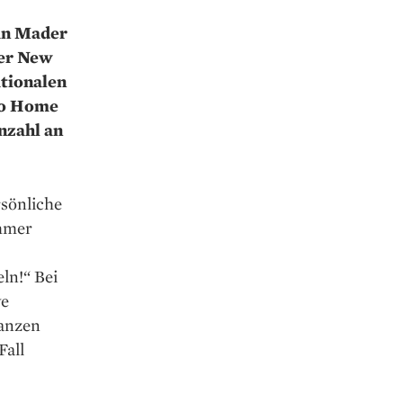
an Mader
der New
tionalen
to Home
Anzahl an
rsönliche
ehmer
ln!“ Bei
ve
ganzen
Fall