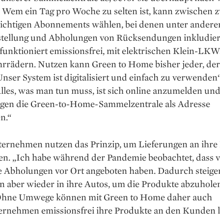
Wem ein Tag pro Woche zu selten ist, kann zwischen 
lichtigen Abonnements wählen, bei denen unter ander
stellung und Abholungen von Rücksendungen inkludiert
 funktioniert emissionsfrei, mit elektrischen Klein-LK
hrrädern. Nutzen kann Green to Home bisher jeder, der
nser System ist digitalisiert und einfach zu verwenden“
lles, was man tun muss, ist sich online anzumelden und
ngen die Green-to-Home-Sammelzentrale als Adresse
n.“
ernehmen nutzen das Prinzip, um Lieferungen an ihr
en. „Ich habe während der Pandemie beobachtet, dass v
e Abholungen vor Ort angeboten haben. Dadurch steige
 aber wieder in ihre Autos, um die Produkte abzuholen“
Ohne Umwege können mit Green to Home daher auch
ernehmen emissionsfrei ihre Produkte an den Kunden l