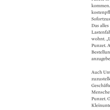
kommen. 
kostenpf
Sofortzu
Das alles
Lastenfa
wohnt. „U
Punzet. A
Bestellu
anzugebe
Auch Unt
zuzustell
Geschäft
Menschen
Punzet. 
Kleinunt