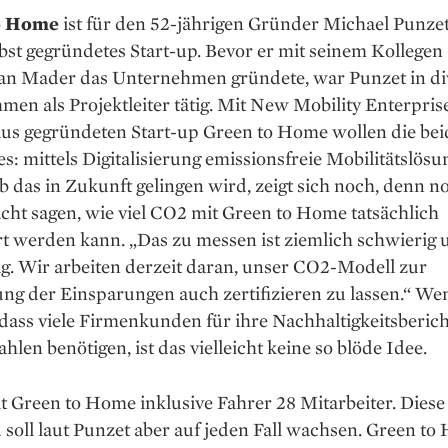
o Home
ist für den 52-jährigen Gründer Michael Punzet
lbst gegründetes Start-up. Bevor er mit seinem Kollegen
an Mader das Unternehmen gründete, war Punzet in di
en als Projektleiter tätig. Mit New Mobility Enterpris
us gegründeten Start-up Green to Home wollen die bei
es: mittels Digitalisierung emissionsfreie Mobilitätslös
b das in Zukunft gelingen wird, zeigt sich noch, denn 
cht sagen, wie viel CO2 mit Green to Home tatsächlich
rt werden kann. „Das zu messen ist ziemlich schwierig 
g. Wir arbeiten derzeit daran, unser CO2-Modell zur
ng der Einsparungen auch zertifizieren zu lassen.“ W
dass viele Firmenkunden für ihre Nachhaltigkeitsberic
hlen benötigen, ist das vielleicht keine so blöde Idee.
t Green to Home inklusive Fahrer 28 Mitarbeiter. Diese
soll laut Punzet aber auf jeden Fall wachsen. Green to