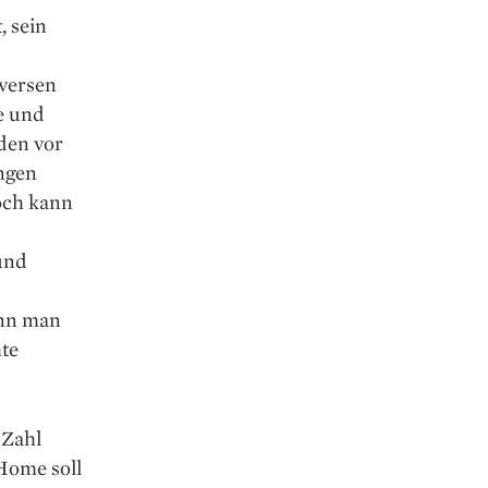
, sein
versen
e und
den vor
ungen
noch kann
und
enn man
hte
 Zahl
 Home soll