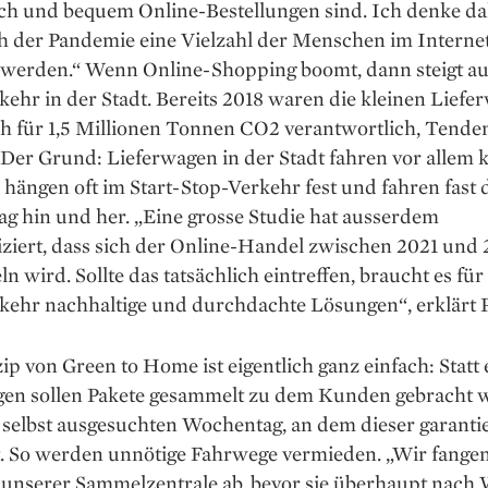
ach und bequem Online-Bestellungen sind. Ich denke da
h der Pandemie eine Vielzahl der Menschen im Interne
n werden.“ Wenn Online-Shopping boomt, dann steigt a
kehr in der Stadt. Bereits 2018 waren die kleinen Liefe
ch für 1,5 Millionen Tonnen CO2 verantwortlich, Tende
 Der Grund: Lieferwagen in der Stadt fahren vor allem 
 hängen oft im Start-Stop-Verkehr fest und fahren fast 
g hin und her. „Eine grosse Studie hat ausserdem
iziert, dass sich der Online-Handel zwischen 2021 und
n wird. Sollte das tatsächlich eintreffen, braucht es für
rkehr nachhaltige und durchdachte Lösungen“, erklärt 
ip von Green to Home ist eigentlich ganz einfach: Statt 
gen sollen Pakete gesammelt zu dem Kunden gebracht 
selbst ausgesuchten Wochentag, an dem dieser garantie
t. So werden unnötige Fahrwege vermieden. „Wir fangen
n unserer Sammelzentrale ab, bevor sie überhaupt nach