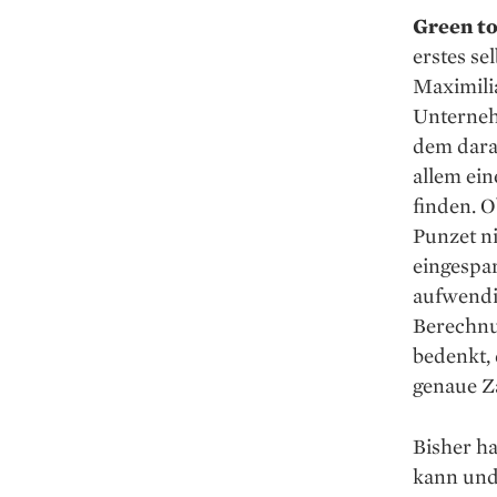
Green t
erstes se
Maximili
Unternehm
dem dara
allem ein
finden. O
Punzet ni
eingespa
aufwendi
Berechnu
bedenkt, 
genaue Za
Bisher ha
kann und 