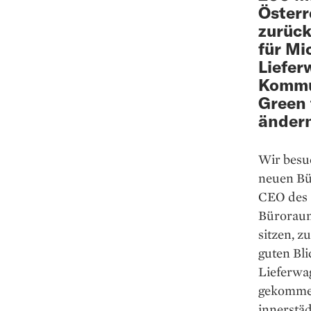
Österr
zurück
für Mi
Liefer
Kommun
Green 
änder
Wir besu
neuen Bü
CEO des S
Büroraum
sitzen, z
guten Bli
Lieferwa
gekommen
innerstä