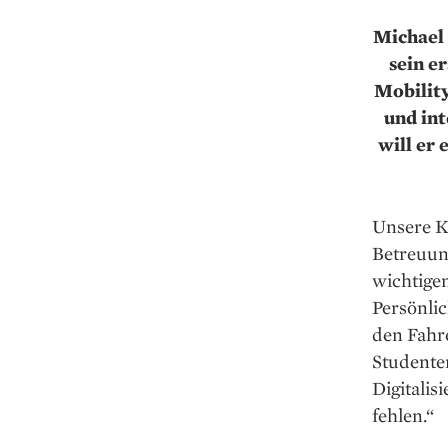
Michael
sein e
Mobilit
und in
will er 
Unsere K
Betreuun
wichtige
Persönlic
den Fahr
Studenten
Digitalis
fehlen.“