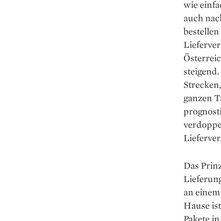
wie einf
auch nac
bestelle
Lieferver
Österrei
steigend.
Strecken,
ganzen Ta
prognost
verdoppel
Lieferve
Das Prinz
Lieferun
an einem 
Hause is
Pakete i