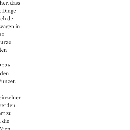
her, dass
t Dinge
uch der
rwagen in
nz
kurze
den
 2026
 den
Punzet.
einzelner
werden,
rt zu
 die
 Wien