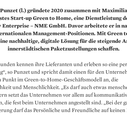
 Punzet (l.) gründete 2020 zusammen mit Maximili
rstes Start-up Green to Home, eine Dienstleistung 
y Enterprise – NME GmbH. Davor arbeitete er in na
ternationalen Management-Positionen. Mit Green 
eine nachhaltige, digitale Lösung für die steigende 
innerstädtischen Paketzustellungen schaffen.
unden kennen ihre Lieferanten und erleben so eine pe
g“, so Punzet und spricht damit einen für den Untern
n Punkt im Green-to-Home-Geschäftsmodell an, die
hkeit und Menschlichkeit. „Es darf auch etwas mensche
ern setzt das Unternehmen vor allem auf kommunikati
, die fest beim Unternehmen angestellt sind. „Bei der 
ierung darf das Persönliche und Freundliche auf keinen 