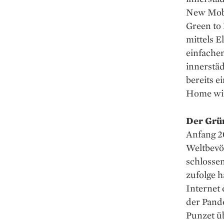
New Mobi
Green to
mittels E
einfache
innerstä
bereits e
Home wird
Der Grü
Anfang 2
Weltbevö
schlosse
zufolge 
Internet 
der Pande
Punzet ü