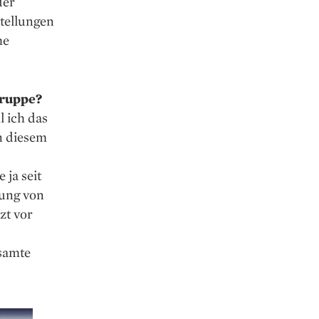
der
tellungen
he
Gruppe?
l ich das
n diesem
 ja seit
lung von
zt vor
esamte