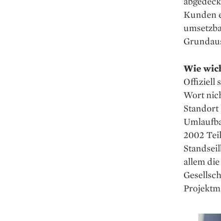
abgedeckt
Kunden e
umsetzbar
Grundaus
Wie wich
Offiziell
Wort nich
Standort 
Umlaufbah
2002 Tei
Standsei
allem die
Gesellsch
Projekt­