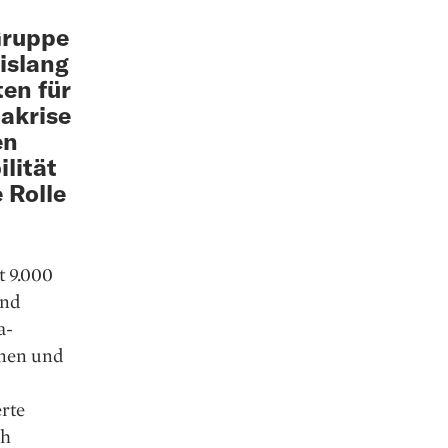
Gruppe
islang
ten für
a­krise
en
lität
 Rolle
t 9.000
und
a-
hnen und
rte
ch