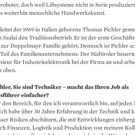
roboter, doch weil Liftsysteme nicht in Serie produzier
es weiterhin menschliche Handwerkskunst.
 leitet der 1969 in Italien geborene Thomas Pichler ge
n Szalai den Traditionsbetrieb. Er ist der erste Geschäfts
 zur Doppelmayr-Familie gehört. Dennoch ist Pichler s
 Teil des Fa­milienunternehmens: Der Südtiroler heuerte
ieur für Industrieelektronik bei der Firma an und arbei
z oben.
hler, Sie sind Techniker – macht das Ihren Job als
sführer einfacher?
r den Bereich, für den ich verantwortlich bin, auf jeden 
 Ich habe über 30 Jahre Erfahrung in der Technik und 
ser Risiken abschätzen, die mit Entwicklungen ein­her
ich Finanzen, Logistik und Produktion von meinem Kol