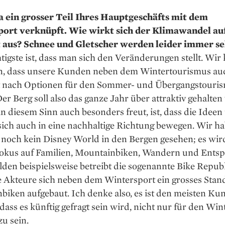
ja ein grosser Teil Ihres Haupt­geschäfts mit dem
ort verknüpft. Wie wirkt sich der Klimawandel auf
 aus? Schnee und Gletscher werden leider immer se
igste ist, dass man sich den Verän­derungen stellt. Wir
len, dass unsere Kunden neben dem Wintertourismus au
 nach Optionen für den Sommer- und Übergangstouri
er Berg soll also das ganze Jahr über attraktiv gehalte
n diesem Sinn auch besonders freut, ist, dass die Ideen
ich auch in eine nachhaltige Richtung bewegen. Wir ha
 noch kein Disney World in den Bergen gesehen; es wir
Fokus auf Familien, Mountainbiken, Wandern und Ents
ölden beispielsweise betreibt die sogenannte Bike Republ
e Akteure sich neben dem Wintersport ein grosses Stan
iken aufgebaut. Ich denke also, es ist den meisten Ku
dass es künftig gefragt sein wird, nicht nur für den Win
zu sein.