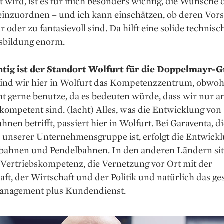
 wird, ist es für mich besonders wichtig, die Wünsche 
inzuordnen – und ich kann ein­schätzen, ob deren Vors
 oder zu fantasievoll sind. Da hilft eine solide tech­nisc
bildung enorm.
tig ist der Standort Wolfurt für die Doppelmayr-
 sind wir hier in Wolfurt das Kompe­tenzzentrum, obwoh
t gerne benutze, da es bedeuten würde, dass wir nur a
kompetent sind. (lacht) Alles, was die Entwicklung von
nen betrifft, passiert hier in Wolfurt. Bei Garaventa, die
l unserer Unternehmensgruppe ist, erfolgt die Entwick
lbahnen und Pendelbahnen. In den anderen Ländern sit
 Vertriebskompetenz, die Vernetzung vor Ort mit der
aft, der Wirtschaft und der Politik und natürlich das g
management plus Kundendienst.