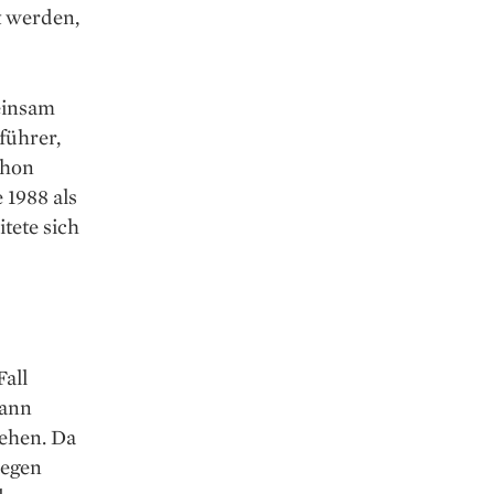
t werden,
meinsam
­führer,
chon
 1988 als
tete sich
Fall
kann
gehen. Da
legen