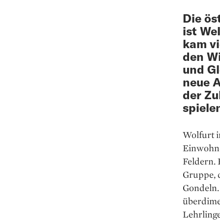
Die ös
ist We
kam vi
den Wi
und G
neue A
der Zu
spiele
Wolfurt i
Einwohne
Feldern.
Gruppe, 
Gondeln. 
überdime
Lehrling