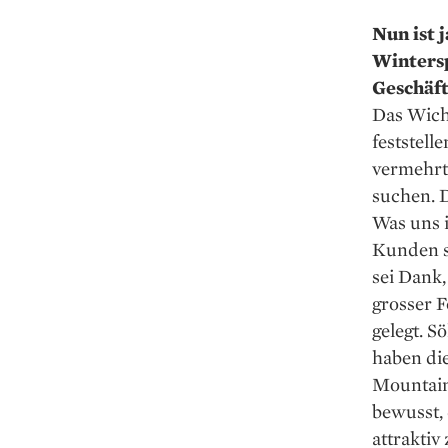
Nun ist 
Wintersp
Geschäft
Das Wicht
feststel
vermehrt
suchen. D
Was uns i
Kunden s
sei Dank,
grosser 
gelegt. S
haben di
Mountainb
bewusst, 
attraktiv 