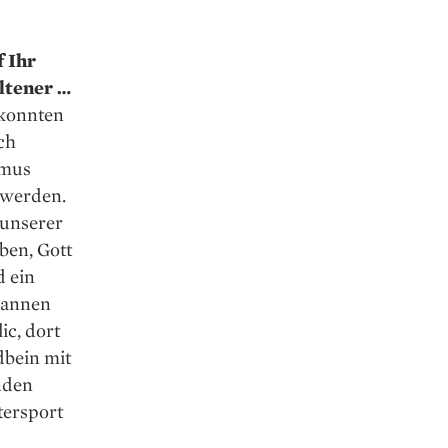
 Ihr
ltener …
 konnten
ch
smus
n werden.
 unserer
ben, Gott
d ein
pannen
ic, dort
dbein mit
nden
tersport