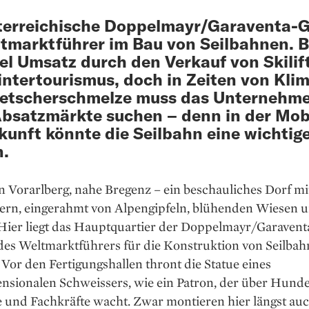
terreichische Doppelmayr/Garaventa-
ltmarktführer im Bau von Seilbahnen. B
el Umsatz durch den Verkauf von Skilif
ntertourismus, doch in Zeiten von Klim
letscherschmelze muss das Unternehm
bsatz­märkte suchen – denn in der Mobi
kunft könnte die Seilbahn eine wichtige
n.
n Vorarlberg, nahe Bregenz – ein beschauliches Dorf mi
rn, eingerahmt von Alpengipfeln, blühenden Wiesen 
 Hier liegt das Hauptquartier der Doppelmayr/Garavent
des Weltmarktführers für die Konstruktion von Seilba
Vor den Fertigungs­hallen thront die Statue eines
nsionalen Schweissers, wie ein Patron, der über Hunde
e und Fachkräfte wacht. Zwar montieren hier längst au