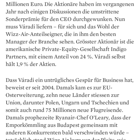
Millionen Euro. Die Aktionäre haben im vergangenen
Jahr nach einigen Diskussionen die umstrittene
Sonderprämie für den CEO durchgewunken. Nun
muss Váradi liefern – für sich und das Wohl der
Wizz-Air-Anteilseigner, die in ihm den besten
Manager der Branche sehen. Grösster Aktionär ist die
amerikanische Private-Equity-Gesellschaft Indigo
Partners, mit einem Anteil von 24 %. Váradi selbst
hält 1,9 % der Aktien.
Dass Váradi ein untrügliches Gespür für Business hat,
beweist er seit 2004. Damals kam es zur EU-
Osterweiterung, zehn neue Länder stiessen zur
Union, darunter Polen, Ungarn und Tschechien und
somit auch rund 75 Millionen neue Flugreisende.
Damals prophezeite Ryanair-Chef O’Leary, dass der
Emporkömmling aus Budapest gemeinsam mit
anderen Konkurrenten bald verschwinden würde –
tatsächlich stand Wizz Air kurz vor der Pleite, wie