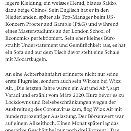
legere Kleidung, ein weisses Hemd, blaues Sakko,
dazu beige Chinos. Sein Englisch hat er in den
Niederlanden, später als Top-Manager beim US-
Konzern Procter and Gamble (P&G) und während
eines Masterstudiums an der London School of
Economics perfektioniert. Sein eher kleines Büro
strahlt Understatement und Gemütlichkeit aus, es hat
ein Sofa und auf dem Tisch davor steht eine Schale
mit Mozartkugeln.
An eine Achterbahnfahrt erinnerte nicht nur seine
erste Flugreise, sondern auch sein Wirken bei Wizz
Air. „Die letzten Jahre waren ein Auf und Ab“, sagt
Váradi und erzählt vom März 2020. Kurz bevor es zu
Lockdowns und Reisebeschränkungen wegen der
Ausbreitung des Coronavirus kam, flog Wizz Air mit
hundertprozentiger Auslastung. Der Börsenwert war
auf einem Allzeithoch. Einen Monat später lag das
operative Geschäft bei nur noch drei Prozent. „Das