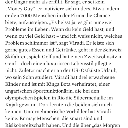
der Ungar mehr als erfüllt. Er sagt, er sei kein
„Money Guy“, er motiviere sich anders. Etwa indem
er den 7.000 Menschen in der Firma die Chance
biete, aufzusteigen. „Es heisst ja, es gibt nur zwei
Probleme im Leben: Wenn du kein Geld hast, und
wenn zu viel Geld hast – und ich weiss nicht, welches
Problem schlimmer ist“, sagt Váradi. Er leiste sich
gerne gutes Essen und Getränke, geht in der Schweiz
Skifahren, spielt Golf und hat einen Zweitwohnsitz in
Genf – doch einen luxuriösen Lebensstil pflegt er
nicht. Zuletzt macht er an der US-Ostküste Urlaub,
wo sein Sohn studiert. Váradi hat drei erwachsene
Kinder und ist mit Kinga Bota verheiratet, einer
ungarischen Sportfunktionärin, die bei den
olympischen Spielen in Rio die Silbermedaille im
Kajak gewann. Dort lernten die beiden sich auch
kennen. Unternehmerische Vorbilder hat Váradi
keine. Er mag Menschen, die smart sind und
Risikobereitschaft haben. Und die über „das Morgen