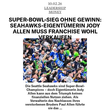
10.02.26
LEADERSHIP
MONEY
SUPER-BOWL-SIEG OHNE GEWINN:
SEAHAWKS-EIGENTÜMERIN JODY
ALLEN MUSS FRANCHISE WOHL
VERKAUFEN
Die Seattle Seahawks sind Super-Bowl-
Champions – doch Eigentümerin Jody
Allen kann aus dem Triumph keinen
finanziellen Nutzen ziehen. Als
Verwalterin des Nachlasses ihres
verstorbenen Bruders Paul Allen führte
sie das …