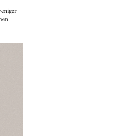
weniger
nnen