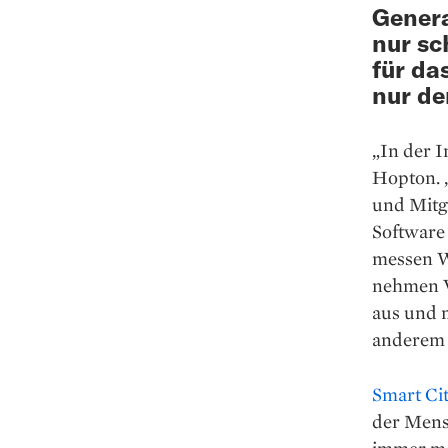
Genera
nur sc
für da
nur de
„In der I
Hopton. 
und Mitg
Software 
messen W
nehmen Vi
aus und m
anderem 
Smart Cit
der Mensc