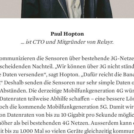
Paul Hopton
... ist CTO und Mitgründer von Relayr.
kommunizieren die Sensoren über bestehende 3G-Netze.
scheidenden Nachteil. „Wir können über 3G nicht ständ
 Daten versenden“, sagt Hopton. „Dafür reicht die Ban
.“ Deshalb senden die Sensoren nur sehr simple Daten 
 Abständen. Die derzeitige Mobilfunkgeneration 4G wü
atenraten teilweise Abhilfe schaffen – eine bessere L
edoch die kommende Mobilfunkgeneration 5G. Damit wir
n Datenraten von bis zu 10 Gigabit pro Sekunde möglich
höher als bei bestehenden 4G Netzen. Ausserdem kann 
it bis zu 1.000 Mal so vielen Geräte gleichzeitig kommu