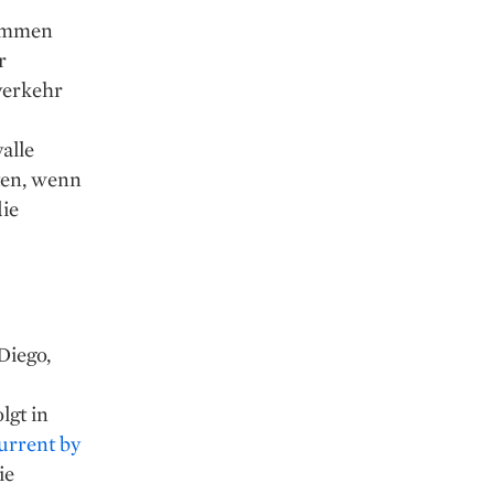
kommen
r
verkehr
alle
ten, wenn
die
Diego,
lgt in
urrent by
ie