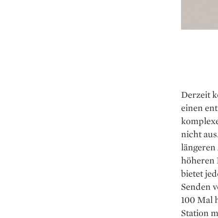
Derzeit 
einen ent
komplexe
nicht aus
längeren
höheren D
bietet j
Senden vo
100 Mal 
Station m