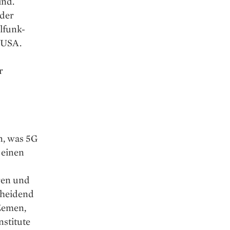
ind.
 der
lfunk-
 USA.
r
n, was 5G
 einen
ren und
cheidend
 Zemen,
stitute