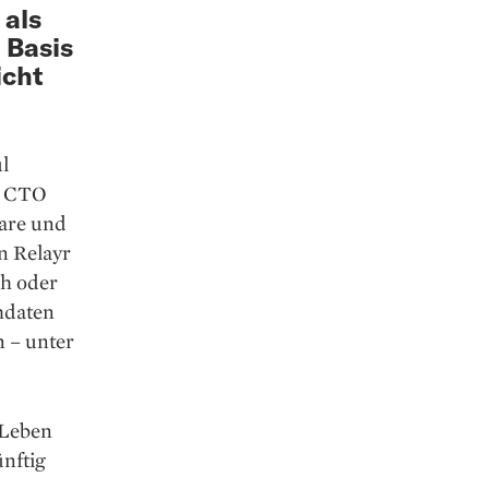
 als
e Basis
icht
ul
t CTO
ware und
n Relayr
h oder
hdaten
n – unter
 Leben
nftig