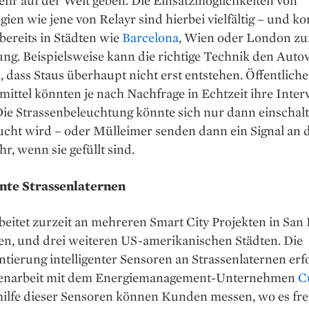
hr auf der Welt geben. Die Einsatzmöglichkeiten von
ien wie jene von Relayr sind hierbei vielfältig – und 
 bereits in Städten wie
Barcelona
, Wien oder London zu
g. Beispielsweise kann die richtige Technik den Auto
, dass Staus überhaupt nicht erst entstehen. Öffentliche
ittel könnten je nach Nachfrage in Echtzeit ihre Interv
Die Strassenbeleuchtung könnte sich nur dann einschal
ucht wird – oder Mülleimer senden dann ein Signal an 
r, wenn sie gefüllt sind.
ente Strassenlaternen
beitet zurzeit an mehreren Smart City Projekten in San 
en, und drei weiteren US-amerikanischen Städten. Die
ierung intelligenter Sensoren an Strassenlaternen erfo
narbeit mit dem Energiemanagement-Unternehmen
C
hilfe dieser Sensoren können Kunden messen, wo es fre