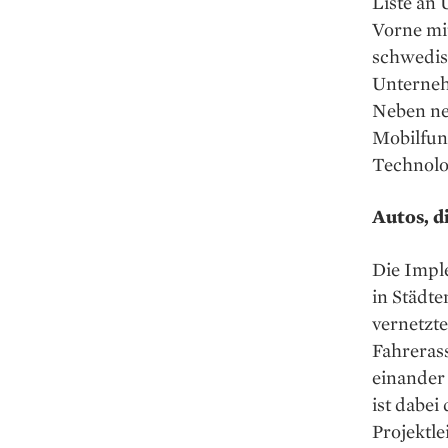
Liste an 
Vorne mi
schwedis
Unterneh
Neben ne
Mobilfun
Technolo
Autos, d
Die Imple
in Städte
vernetzt
Fahreras
einander
ist dabe
Projektl