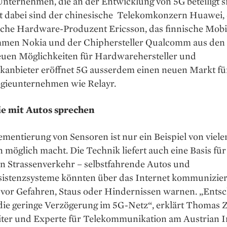
Unternehmen, die an der Entwicklung von 5G beteiligt s
t dabei sind der chinesische Telekomkonzern Huawei,
che Hardware-Produzent Ericsson, das finnische Mobi
men Nokia und der Chiphersteller Qualcomm aus den
uen Möglichkeiten für Hardwarehersteller und
kanbieter eröffnet 5G ausserdem einen neuen Markt fü
gieunternehmen wie Relayr.
ie mit Autos sprechen
mentierung von Sensoren ist nur ein Beispiel von viele
n möglich macht. Die Technik liefert auch eine Basis für
en Strassenverkehr – selbstfahrende Autos und
sistenzsysteme könnten über das Internet kommunizie
 vor Gefahren, Staus oder Hindernissen warnen. „Ents
i die geringe Verzögerung im 5G-Netz“, erklärt Thomas
eiter und Experte für Telekommunikation am Austrian In