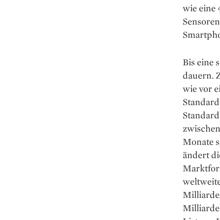
wie eine 
Sensoren
Smartpho
Bis eine 
dauern. Z
wie vor e
Standard
Standard
zwischen
Monate sp
ändert d
Marktfor
weltweit
Milliarde
Milliard