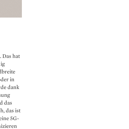
 Das hat
ig
dbreite
oder in
rde dank
ösung
d das
, das ist
eine 5G-
nizieren