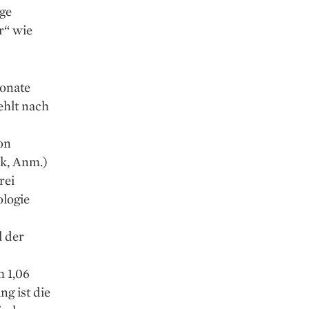
ige
r“ wie
Monate
ehlt nach
on
nk, Anm.)
rei
ologie
 der
m 1,06
g ist die