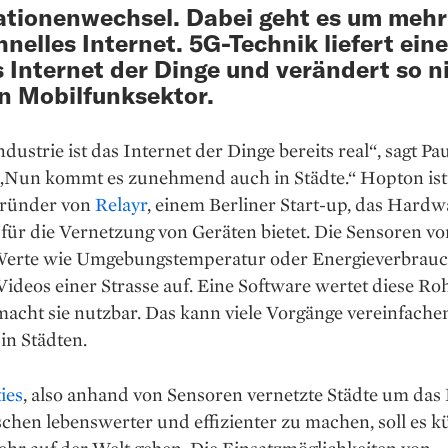
tionenwechsel. Dabei geht es um mehr
hnelles Internet. 5G-Technik liefert ein
s Internet der Dinge und verändert so n
n Mobilfunksektor.
ndustrie ist das Internet der Dinge bereits real“, sagt Pa
„Nun kommt es zunehmend auch in Städte.“ Hopton is
ründer von
Relayr
, einem Berliner Start-up, das Hard
für die Vernetzung von Geräten bietet. Die Sensoren vo
erte wie Umgebungstemperatur oder Energieverbrauc
deos einer Strasse auf. Eine Software wertet diese Ro
acht sie nutzbar. Das kann viele Vorgänge vereinfache
in Städten.
ies
, also anhand von Sensoren vernetzte Städte um das
hen lebenswerter und effizienter zu machen, soll es kü