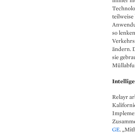
immer me
Technolog
teilweise
Anwendun
so lenken
Verkehrsm
ändern. 
sie gebra
Müllabfuh
Intellig
Relayr ar
Kaliforni
Implement
Zusamme
GE
. „Mit