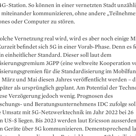
4G-Station. So können in einer vernetzten Stadt unzähl
 miteinander kommunizieren, ohne andere „Teilnehme
nes oder Computer zu stören.
solche Vernetzung real wird, wird es aber noch einige 
urzeit befindet sich 5G in einer Vorab-Phase. Denn es f
in einheitlicher Standard. Dieser soll laut dem
isierungsgremium 3GPP (eine weltweite Kooperation v
isierungsgremien für die Standardisierung im Mobilfu
 März und Mai diesen Jahres veröffentlicht werden – d
äter als ursprünglich geplant. Am Potential der Techn
iese Verzögerung jedoch wenig. Prognosen des
schungs- und Beratungsunternehmens IDC zufolge soll
e Umsatz mit 5G-Netzwerktechnik im Jahr 2022 bei 26
n US-$ liegen. Bis 2023 werden laut Ericsson ausserde
en Geräte über 5G kommunizieren. Dementsprechend lan