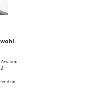
 wohl
 Aviation
nd
ttendrin